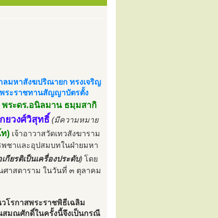
สกลมหาสังฆปริณายก ทรงเจริญ
รงพระราชทานสัญญาบัตรตั้ง
พระดร.อนิลมาน ธมฺมสากิ
่
ยวงศ์วิสุทธิ์
(มีความหมาย
โท)
เจ้าอาวาสวัดเทวสังฆาราม
บรรพชาและอุปสมบทในฝ่ายมหา
อเกียรติเป็นเครื่องประดับ
)
โดย
นศาสดาราม ในวันที่ ๓ ตุลาคม
นวโรกาสพระราชพิธีเฉลิม
ณศักดิ์ในครั้งนี้จึงเป็นกรณี