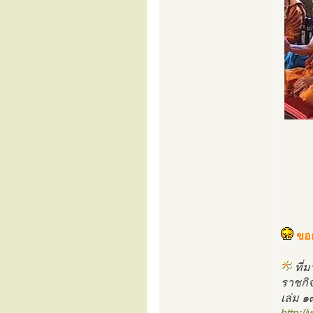
ขอก
ที่
ราชกิ
เล่ม ๑