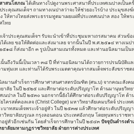
ะสาสนโสภณ
ได้เดินทางไปดูงานพระศาสนาที่ประเทศเนปาลเป็นครั้
จ้าประคุณสมเด็จฯ ถามทางเนปาลว่าจะให้ช่วยอะไรบ้าง ประมุขสงฆ์
ึ่ง ให้ทางไทยส่งพระธรรมทูตมาเผยแผ่ที่ประเทศเนปาล สอง ให้พร
ศไทย
กเจ้าประคุณสมเด็จฯ รับจะนำเข้าที่ประชุมมหาเถรสมาคม ส่วนข้อ
บได้เลย ขอให้ติดต่อและส่งมาเลย จากนั้นในปี พ.ศ.๒๕๑๔ ทางเนปา
.๒๕๑๘ ก็ส่งมาอีก ๓ รูปเป็นสามเณรทั้งหมด และท่านอนิลมานเป็นหน
นั้นถึงวันนี้เป็นเวลา ๓๘ ปี ที่ท่านอนิลมานได้ถวายการปรนนิบั
วามทุ่มเท และท่านก็ได้รับพระเมตตาคุณจากสมเด็จพระสังฆราชตลอ
นิลมานสำเร็จการศึกษาศาสนศาสตรบัณฑิต (ศน.บ) จากคณะสังคม
ทยาลัย ในปี ๒๕๒๕ และศึกษาต่อระดับปริญญาโท ด้านมานุษยวิทยา
ศเนปาล ในปี ๒๕๓๐ นอกจากนี้ยังได้ศึกษาต่อระดับปริญญาโท ด้า
ลัยไครสต์คอลเลจ (Christ College) มหาวิทยาลัยเคมบริดจ์ ประ
ะบาทสมเด็จพระเจ้าอยู่หัว ในปี ๒๕๓๗ แล้วศึกษาต่อระดับปริญญา
าวิทยาลัยบรูเนล กรุงลอนดอน ประเทศอังกฤษ โดยทุนพระราชท
าอยู่หัวอีกเช่นกัน โดยสำเร็จการศึกษาในปี ๒๕๔๓
ปัจจุบันดำรงตำ
ทยาลัยมหามกุฏราชวิทยาลัย ฝ่ายการต่างประเทศ