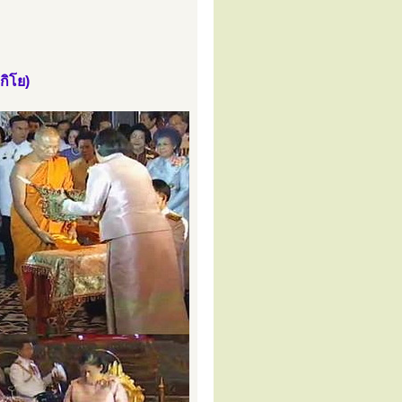
กิโย)