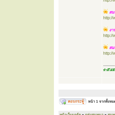
http:/
สม
http:
งา
http:
สม
http:
...........
ทำดีได้ดี
หน้า
1
จากทั้งห
หน้าเว็บบอร์ด
»
กลุ่มสนทนา
»
สนท