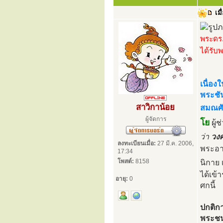
เมื
พระดร.
ได้รับ
เนื่อ
พระชั
สาวิกาน้อย
สมณศั
ผู้จัดการ
โย
ผู้
ว่า
วงศ
ลงทะเบียนเมื่อ:
27 มี.ค. 2006,
พระอา
17:34
โพสต์:
8158
นิกาย เ
ได้เข
อายุ:
0
ศกนี้
ปกติก
พระชนม