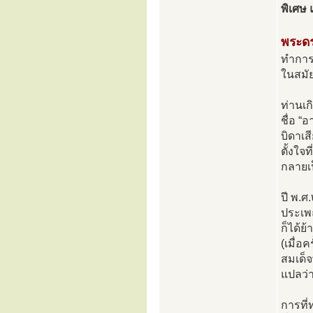
พิเศษ
พระดร
ทำการ
ในสมัย
ท่านเก
ชื่อ “
บิดาเส
ตั้งใจ
กลายเ
ปี พ.ศ
ประเพณ
ก็ได้
(เมื่อค
สมเด็
แปลว่
การที่