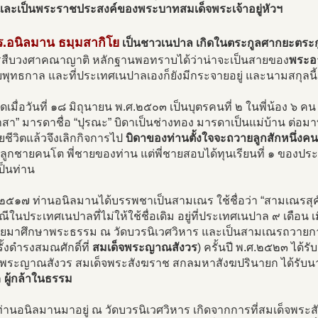
 และเป็นพระราชประสงค์ของพระบาทสมเด็จพระเจ้าอยู่หัวฯ
.อนิลมาน ธมฺมสากิโย
เป็นชาวเนปาล เกิดในตระกูลศากยะตระกู
สืบวงศาคณาญาติ หลักฐานพอทราบได้ว่าน่าจะเป็นสายของ
พระอ
พุทธกาล และที่ประเทศเนปาลเองก็ยังมีกระจายอยู่ และนามสกุลนี้ต
ิดเมื่อวันที่ ๑๘ มิถุนายน พ.ศ.๒๕๐๓ เป็นบุตรคนที่ ๒ ในพี่น้อง ๖ 
อาสา” มารดาชื่อ “ปุรณะ” บิดาเป็นช่างทอง มารดาเป็นแม่บ้าน ต่อม
ียชีวิตแล้วจึงเลิกกิจการไป
บิดาของท่านตั้งใจจะถวายลูกสักหนึ่
ที่ลูกชายคนโต พี่ชายของท่าน แต่พี่ชายสอบได้ทุนเรียนที่ ๑ ของประเ
ป็นท่าน
.๒๕๑๗ ท่านอนิลมานได้บรรพชาเป็นสามเณร ใช้ชื่อว่า “สามเณรสุคันธ
ีในประเทศเนปาลที่ไม่ให้ใช้ชื่อเดิม อยู่ที่ประเทศเนปาล ๙ เดือน 
ย้ายมาศึกษาพระธรรม ณ วัดบวรนิเวศวิหาร และเป็นสามเณรถวายก
รั้งดำรงสมณศักดิ์ที่
สมเด็จพระญาณสังวร
) ครั้นปี พ.ศ.๒๕๒๓ ได
จพระญาณสังวร สมเด็จพระสังฆราช สกลมหาสังฆปรินายก ได้รับ
า
ผู้กล้าในธรรม
ท่านอนิลมานมาอยู่ ณ วัดบวรนิเวศวิหาร เกิดจากการที่สมเด็จพระสั