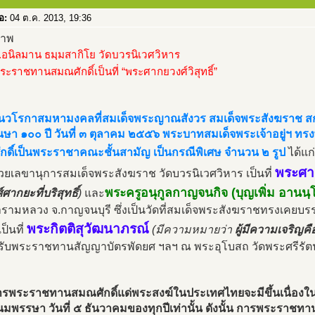
่อ:
04 ต.ค. 2013, 19:36
อนิลมาน ธมฺมสากิโย วัดบวรนิเวศวิหาร
พระราชทานสมณศักดิ์เป็นที่ “พระศากยวงศ์วิสุทธิ์”
งในวโรกาสมหามงคลที่สมเด็จพระญาณสังวร สมเด็จพระสังฆราช 
นษา ๑๐๐ ปี วันที่ ๓ ตุลาคม ๒๕๕๖ พระบาทสมเด็จพระเจ้าอยู่ฯ ท
กดิ์เป็นพระราชาคณะชั้นสามัญ เป็นกรณีพิเศษ จำนวน ๒ รูป
ได้แก
พระศาก
ช่วยเลขานุการสมเด็จพระสังฆราช วัดบวรนิเวศวิหาร เป็นที่
พระครูอนุกูลกาญจนกิจ (บุญเพิ่ม อานนฺ
์ศากยะที่บริสุทธิ์
)
และ
รามหลวง จ.กาญจนบุรี ซึ่งเป็นวัดที่สมเด็จพระสังฆราชทรงเคย
พระกิตติสุวัฒนาภรณ์
ป็นที่
(มีความหมายว่า
ผู้มีความเจริญคื
้ารับพระราชทานสัญญาบัตรพัดยศ ฯลฯ ณ พระอุโบสถ วัดพระศรีรัต
ารพระราชทานสมณศักดิ์แด่พระสงฆ์ในประเทศไทยจะมีขึ้นเนื่องใ
พรรษา วันที่ ๕ ธันวาคมของทุกปีเท่านั้น ดังนั้น การพระราชทานสม