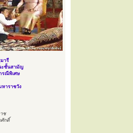
มารี
ะชั้นสามัญ
นกรณีพิเศษ
มหาราชวัง
ราช
กดิ์