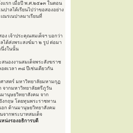
งแรก เมื่อปี พ.ศ.๒๕๑๓ ในตอน
เนปาลได้เรียนไปว่าขอสองอย่าง
ะเณรเนปาลมาเรียนที่
สอง เจ้าประคุณสมเด็จฯ บอกว่า
ลได้ส่งพระสงฆ์มา ๒ รูป ต่อมา
ึ่งในนั้น
ติและสนองงานสมเด็จพระสังฆราช
ดเวลา ๓๘ ปีเช่นเดียวกัน
ศาสตร์ มหาวิทยาลัยมหามกุฏ
 จากมหาวิทยาลัยตรีภูวัน
นมานุษยวิทยาสังคม จาก
เทศอังกฤษ โดยทุนพระราชทาน
เอก ด้านมานุษยวิทยาสังคม
านจากพระบาทสมเด็จ
แหน่งรองอธิการบดี