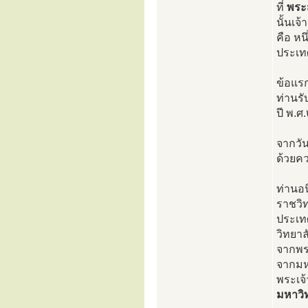
ที่
พร
นั้นเ
คือ หน
ประเท
ข้อแร
ท่านรั
ปี พ.ศ
จากวัน
ด้วยค
ท่านอ
ราชวิ
ประเท
วิทยา
จากพร
จากมห
พระเจ้
มหาวิ