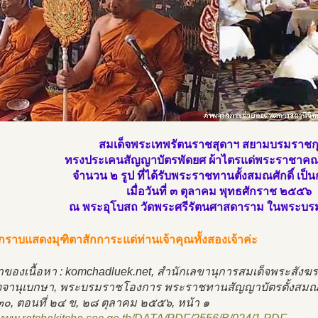
สมเด็จพระเทพรัตนราชสุดาฯ สยามบรมราชกุ
ทรงประเคนสัญญาบัตรพัดยศ ผ้าไตรแด่พระราชาคณ
จำนวน ๒ รูป ที่ได้รับพระราชทานตั้งสมณศักดิ์ เป็
เมื่อวันที่ ๓ ตุลาคม พุทธศักราช ๒๕๕๖
ณ พระอุโบสถ วัดพระศรีรัตนศาสดาราม ในพระบร
ราบแสดงมุฑิตาสักการะแด่ท่านเจ้าคุณทั้งสองเจ้าค่ะ
มาของเนื้อหา : komchadluek.net, สำนักเลขานุการสมเด็จพระสังฆ
จจานุเบกษา, พระบรมราชโองการ พระราชทานสัญญาบัตรตั้งสมณศั
๓๐, ตอนที่ ๒๔ ข, ๒๘ ตุลาคม ๒๕๕๖, หน้า ๑