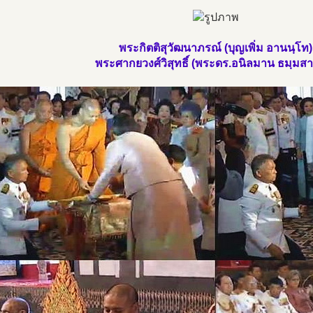
พระกิตติสุวัฒนาภรณ์ (บุญเพิ่ม อานนฺโท)
พระศากยวงศ์วิสุทธิ์ (พระดร.อนิลมาน ธมฺมสา