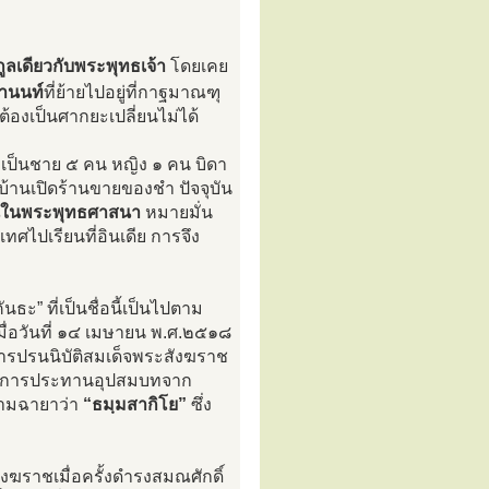
ลเดียวกับพระพุทธเจ้า
โดยเคย
านนท์
ที่ย้ายไปอยู่ที่กาฐมาณฑุ
้องเป็นศากยะเปลี่ยนไม่ได้
คน เป็นชาย ๕ คน หญิง ๑ คน บิดา
าบ้านเปิดร้านขายของชำ ปัจจุบัน
งคนในพระพุทธศาสนา
หมายมั่น
ทศไปเรียนที่อินเดีย การจึง
ะ” ที่เป็นชื่อนี้เป็นไปตาม
เมื่อวันที่ ๑๔ เมษายน พ.ศ.๒๕๑๘
ารปรนนิบัติสมเด็จพระสังฆราช
้รับการประทานอุปสมบทจาก
นามฉายาว่า
“ธมฺมสากิโย”
ซึ่ง
งฆราชเมื่อครั้งดำรงสมณศักดิ์