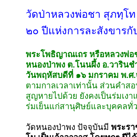
วัดป่าหลวงพ่อชา สุภทฺโท
๒๐ ปีแห่งการละสังขารกับพ
พระโพธิญาณเถร หรือหลวงพ่อชา ส
หนองป่าพง ต.โนนผึ้ง อ.วารินช
วันพฤหัสบดีที่ ๑๖ มกราคม พ.
ตามกาลเวลาเท่านั้น ส่วนคำสอน
สูญหายไปด้วย ยังคงเป็นร่มเงา
ร่มเย็นแก่สานุศิษย์และบุคคลทั่
วัดหนองป่าพง ปัจจุบันมี
พระราช