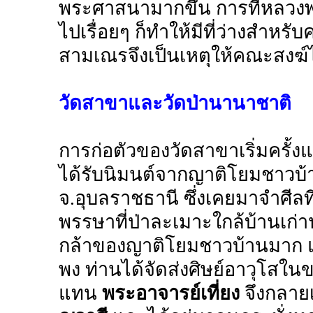
พระศาสนามากขึ้น การที่หลวง
ไปเรื่อยๆ ก็ทำให้มีที่ว่างสำหร
สามเณรจึงเป็นเหตุให้คณะสงฆ์ได้
วัดสาขาและวัดป่านานาชาติ
การก่อตัวของวัดสาขาเริ่มครั้
ได้รับนิมนต์จากญาติโยมชาวบ้า
จ.อุบลราชธานี ซึ่งเคยมาจำศีลท
พรรษาที่ป่าละเมาะใกล้บ้านเก่
กล้าของญาติโยมชาวบ้านมาก แ
พง ท่านได้จัดส่งศิษย์อาวุโสในข
แทน
พระอาจารย์เที่ยง
จึงกลายเ