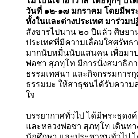
โม เป็นเจ้าอาวาส
โดยทุกๆ ปีได
วันที่ ๑๒-๑๗ มกราคม โดยมีพร
ทั้งในและต่างประเทศ มาร่วมป
สังขารไปนาน ๒๐ ปีแล้ว ศิษยาน
ประเทศที่มีความเลื่อมใสศรัทธ
มากนับหมื่นนับแสนคน เพื่อมาป
พ่อชา สุภทฺโท มีการนั่งสมาธิภ
ธรรมเทศนา และกิจกรรมการกุศล
ธรรมมะ ให้สาธุชนได้รับความ
ใจ
บรรยากาศทั่วไป ได้มีพระธุดงค
และหลวงพ่อชา สุภทฺโท เดินทา
นักศึกษา และประชาชนทั่วไป ได