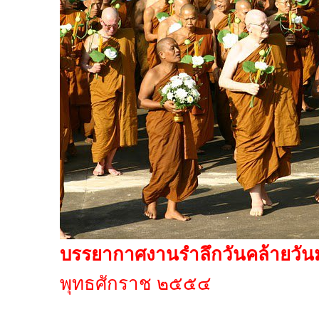
บรรยากาศงานรำลึกวันคล้ายวั
พุทธศักราช ๒๕๕๔