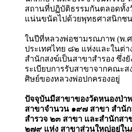
สถานที่ปฏิบัติธรรมกันตลอดทั้
แน่นขนัดไปด้วยพุทธศาสนิกชนท
ในปีที่หลวงพ่อชามรณภาพ (พ.
ประเทศไทย ๘๒ แห่งและในต่างป
สำนักสงฆ์เป็นสาขาสำรอง ซึ่งย
ระเบียบการรับสาขาจากคณะสงฆ์ว
ศิษย์ของหลวงพ่อปกครองอยู่
ปัจจุบันมีสาขาของวัดหนองป่าพ
สาขาจำนวน ๑๙๗ สาขา สำนั
สำรวจ ๒๓ สาขา และสำนักสาขาต
๒๗๙ แห่ง สาขาส่วนใหญ่อยู่ใน