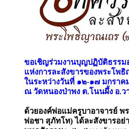
ขอเชิญร่วมงานบุญปฏิบัติธรรม
แห่งการละสังขารของพระโพธิญ
ในระหว่างวันที่ ๑๒-๑๗ มกรา
ณ วัดหนองป่าพง ต.โนนผึ้ง อ.ว
ด้วยองค์พ่อแม่ครูบาอาจารย์
พ่อชา สุภัทโท) ได้ละสังขารอย่า