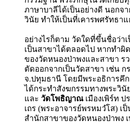
กรรมฐาน พระภิกษุในวัดเกือบ
ภาษาบาลีได้เป็นอย่างดี นอกจาก
วินัย ทำให้เป็นที่เคารพศรัทธา
อย่างไรก็ตาม วัดใดที่ขึ้นชื่อว
เป็นสาขาได้ตลอดไป หากทำผิด
ของวัดหนองป่าพงและสาขา รวม
ตัดออกจากเป็นวัดสาขา เช่น ก
จ.ปทุมธานี โดยมีพระอธิการคึก
ได้กระทำสังฆกรรมทางพระวินั
และ
วัดโพธิญาณ
เมืองเพิร์ท ป
เถร (พระอาจารย์พรหมวํโส) เ
สำนักสาขาของวัดหนองป่าพง เ