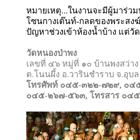
หมายเหตุ...ในงานจะมีผู้มาร่ว
โซนกางเต๊นท์-กลดของพระสงฆ์ 
ปัญหาช่วงเข้าห้องน้ำบ้าง แต่วั
วัดหนองป่าพง
เลขที่ ๔๖ หมู่ที่ ๑๐ บ้านพงสว่าง
ต.โนนผึ้ง อ.วารินชำราบ จ.อุ
โทรศัพท์ ๐๔๕-๓๒๒-๗๒๙, ๐๔
๐๔๕-๒๖๗-๕๖๓, โทรสาร ๐๔