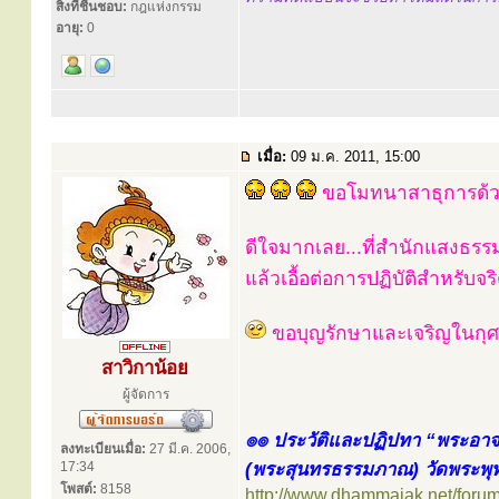
สิ่งที่ชื่นชอบ:
กฎแห่งกรรม
อายุ:
0
เมื่อ:
09 ม.ค. 2011, 15:00
ขอโมทนาสาธุการด้วยคว
ดีใจมากเลย...ที่สำนักแสงธรร
แล้วเอื้อต่อการปฏิบัติสำหรับจ
ขอบุญรักษาและเจริญในกุศลธ
สาวิกาน้อย
ผู้จัดการ
๏๏ ประวัติและปฏิปทา “พระอาจ
ลงทะเบียนเมื่อ:
27 มี.ค. 2006,
17:34
(พระสุนทรธรรมภาณ) วัดพระพ
โพสต์:
8158
http://www.dhammajak.net/foru