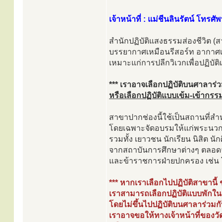
เจ้าหน้าที่ : แม่ชีนลินรัตน์ โทรศ
สำนักปฏิบัติแสงธรรมส่องชีวิต (ส
บรรยากาศเหมือนรีสอร์ท อากาศเย
เหมาะแก่การปลีกวิเวกเพื่อปฏิบั
*** เราอาจเลือกปฏิบัติบนศาลาร่
หรือเลือกปฏิบัติแบบเข้ม-เข้ากรรม
สาขาปากช่องนี้ใช้เป็นสถานที่สำ
โดยเฉพาะจัดอบรมให้แก่พระนวกะ
รวมทั้ง เยาวชน นักเรียน นิสิต นั
จากสถาบันการศึกษาต่างๆ ตลอ
และข้าราชการฝ่ายปกครอง เช่น โ
*** หากเราเลือกไปปฏิบัติสาขานี้
เราสามารถเลือกปฏิบัติแบบพักในกุ
โดยไม่ขึ้นไปปฏิบัติบนศาลาร่วมกั
เราอาจขอให้ทางเจ้าหน้าที่ของวัด