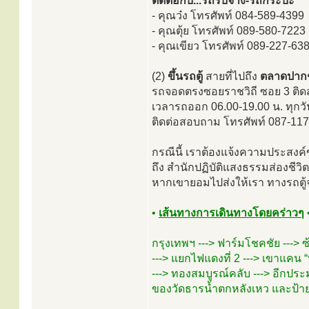
ติดต่อกับ...รถรับจ้าง-รถกระบะ
- คุณว๋ง โทรศัพท์ 084-589-4399
- คุณตุ้ย โทรศัพท์ 089-580-7223
- คุณเขียว โทรศัพท์ 089-227-63
(2)
ขึ้นรถตู้
สายที่ไปถึง
ตลาดปากช
รถจอดตรงซอยราชวิถี ซอย 3 ติด
เวลารถออก 06.00-19.00 น. ทุกว
ติดต่อสอบถาม โทรศัพท์ 087-11
กรณีนี้ เราต้องแจ้งความประสงค์
ถึง สำนักปฏิบัติแสงธรรมส่องชีว
หากเขายอมไปส่งให้เรา ทางรถตู้
•
เส้นทางการเดินทางโดยคร่าวๆ
กรุงเทพฯ ---> ฟาร์มโชคชัย ---> 
---> แยกไฟแดงที่ 2 ---> เขาแคน “ปร
---> ทองสมบูรณ์คลับ ---> อีกป
ของวัดธารน้ำตกหลังเหว และป้าย