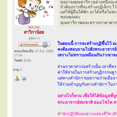
ขอถามคุณสาวิกาอย่างหนึ่งน่ะค
ถ้าต้องการที่จะสร้างกุฎิเล็กๆ ไว้
แต่ให้ผู้อื่นได้พัก จะได้หรือไม่ค่ะ
ขอบคุณค่ะ
คุณสาวิกาพอจะทราบราคาค่าก่อ
สาวิกาน้อย
ผู้จัดการ
ในตอนนี้ การจะสร้างกุฎิขึ้นไว
คงต้องสอบถามไปยังพระอาจารย์
ลงทะเบียนเมื่อ:
27 มี.ค. 2006,
เพราะไม่ทราบเหมือนกันว่าเขาจะอ
17:34
โพสต์:
8158
ส่วนราคาค่าก่อสร้างนั้น เท่าที่ท
อายุ:
0
ค่าใช้จ่ายในการสร้างกุฏิกรรมฐ
แต่ทางสำนักฯ ขอความร่วมมือจาก
ให้ร่วมทำบุญกับทางสำนักฯ ใน
อย่างไรก็ตาม เพื่อให้ได้ข้อมูลที
พระอาจารย์สมชาติ ธมฺมโชโต ห
สำนักปฏิบัติแสงธรรมส่องชีวิต (ห