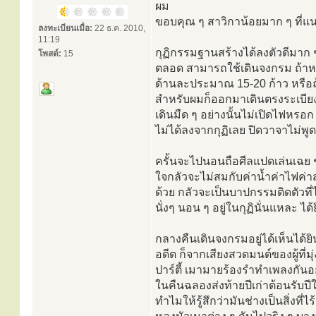
ผม
ขอบคุณ ๆ สาวิกาน้อยมาก ๆ ที่แนะน
ลงทะเบียนเมื่อ:
22 ธ.ค. 2010,
11:19
กุฏิกรรมฐานสร้างได้ลงตัวดีมาก 
โพสต์:
15
ตลอด สามารถใช้เดินจงกรม ถ้าหน
ด้านละประมาณ 15-20 ก้าว หรือถ้
สำหรับผมก็ออกมาเดินตรงระเบียงก
เดินมืด ๆ อย่างนั้นไม่เปิดไฟหรอ
ไม่ได้ลงจากกุฏิเลย ปิดวาจาไม่พูด
ครั้นจะไปนอนถือศีลแปดเล่นเฉย ๆ ฆ
ใจกลัวจะไม่สมกับค่าน้ำค่าไฟค่าสถ
ด้วย กลัวจะเป็นบาปกรรมติดตัวท
นั่งๆ นอน ๆ อยู่ในกุฏินั่นแหละ ไ
กลางคืนเดินจงกรมอยู่ได้เห็นได้ยิ
อดีต ก็จากเสียงสวดมนต์ของผู้ที
ปาร์ตี้ เมามายร้องรำทำเพลงกันอย
ในคืนฉลองส่งท้ายปีเก่าต้อนรับปีให
ทำไมให้รู้สึกว่ามันช่างเป็นสิ่งที่ไร