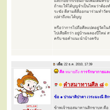
และก็อยากเรียนถามเพิ่มเติมครับ
ถ้าจะให้ได้บุญจำเป็นไหมว่าต้อ
ระฆัง ตีสามตีสี่ออกมาร่วมทำวัต
เปล่าถึงจะได้บุญ
หรือว่าการไปถือศีลแปดอยู่วัดใน
ไปเสียดีกว่า อยู่บ้านฉลองปีใหม่ 
ครับ ขอคำแนะนำบ้างครับ
เมื่อ:
22 ธ.ค. 2010, 17:39
ศีล
หมายถึง
การรักษากายและว
คำสมาทานศีล ๘
ข้อ ๑ ปาณาติปาตา เวระมะณี สิก
ข้าพเจ้าขอสมาทานสิกขาบท คือ