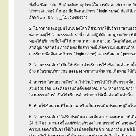
ทั้งสิ้น ซึ่งทางสมาชิกต้องจัดหาอุปกรณ์ในการติดต่อเข้า ระบบอิ
บริการอินเทอร์เน็ตเอง ชื่อติดต่อบริการ ( login name) ต้องใช
อักษร a-z, 0-9, -, _ ไม่เว้นช่องว่าง
2. ไม่ว่าท่านจะอยู่มุมไหนของโลก ก็สามารถใช้บริการ “ลานธรรมจัก
ชอบของผู้ใช้ “ลานธรรมจักร” ที่จะต้องปฏิบัติตามกฎระเบียบ ที
หยุดให้บริการเมื่อใดก็ได้ ตามแต่ความเหมาะสม โดยมิต้องบอกก
สำคัญมากสำหรับ การติดต่อสื่อสาร ทั้งนี้เพื่อความเป็นส่วนตั
การรักษาชื่อติดต่อบริการ ( login name) และรหัสผ่าน ( passwo
3. “ลานธรรมจักร” เปิดให้บริการสำหรับการใช้เพื่อส่วนตัวเท่าน
อ้าง หรือขายบริการต่อ (resale) หากท่านทำความเสียหาย ให้กับ
4. สมาชิก “ลานธรรมจักร” จะไม่นำบริการไปใช้ในกิจกรรมที่ละเ
สงบเรียบร้อย และศีลธรรมอันดีของสังคม ทาง “ลานธรรมจักร” ไม่
“ลานธรรมจักร” เปิดให้บริการสำหรับการใช้เพื่อส่วนตัวเท่านั้น
5. ห้ามใช้ข้อความที่ไม่สุภาพ หรือเป็นการหมิ่นประมาทผู้อื่นในการ
6. “ลานธรรมจักร” ไม่รับประกันความเสียหายของจดหมายที่เกิ
24 ชั่วโมง เพราะเครื่องเซิร์ฟเวอร์ของ “ลานธรรมจักร” อาจขัดข
ความปลอดภัยในการใช้เว็บ เพื่อสั่งซื้อสินค้าผ่านทางอินเทอร์เ
ปลอดภัยได้มาตรฐาน ซึ่งในภาวะการทำงานปกติจะไม่เกิด ความเส