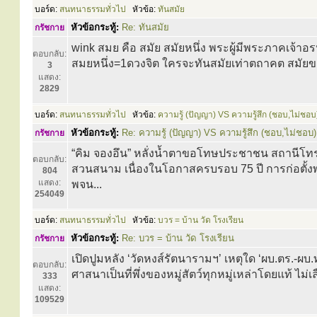
บอร์ด:
สนทนาธรรมทั่วไป
หัวข้อ:
ทันสมัย
หัวข้อกระทู้:
Re: ทันสมัย
กรัชกาย
wink สมย คือ สมัย สมัยหนึ่ง พระผู้มีพระภาคเจ้าอร
ตอบกลับ:
สมยหนึ่ง=1ดวงจิต ใครจะทันสมัยเท่าตถาคต สมัยของท
3
แสดง:
2829
บอร์ด:
สนทนาธรรมทั่วไป
หัวข้อ:
ความรู้ (ปัญญา) VS ความรู้สึก (ชอบ,ไม่ชอบ
หัวข้อกระทู้:
Re: ความรู้ (ปัญญา) VS ความรู้สึก (ชอบ,ไม่ชอบ)
กรัชกาย
“คิม จองอึน” หลั่งน้ำตาขอโทษประชาชน สถานีโทร
ตอบกลับ:
สวนสนาม เนื่องในโอกาสครบรอบ 75 ปี การก่อตั้งพร
804
แสดง:
พจน...
254049
บอร์ด:
สนทนาธรรมทั่วไป
หัวข้อ:
บวร = บ้าน วัด โรงเรียน
หัวข้อกระทู้:
Re: บวร = บ้าน วัด โรงเรียน
กรัชกาย
เปิดปูมหลัง ‘วัดหงส์รัตนารามฯ’ เหตุใด ‘ผบ.ตร.-ผ
ตอบกลับ:
ศาสนาเป็นที่พึ่งของหมู่สัตว์ทุกหมู่เหล่าโดยแท้ ไม
333
แสดง:
109529