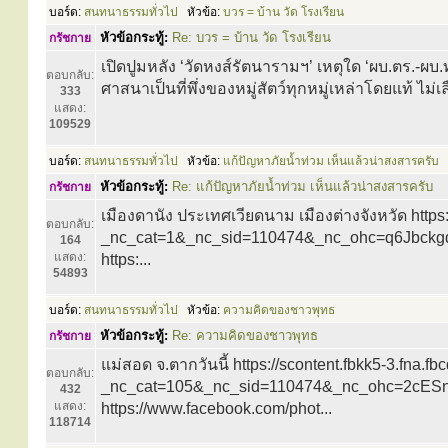
บอร์ด:
สนทนาธรรมทั่วไป
หัวข้อ:
บวร = บ้าน วัด โรงเรียน
หัวข้อกระทู้:
Re: บวร = บ้าน วัด โรงเรียน
กรัชกาย
เปิดปูมหลัง ‘วัดหงส์รัตนารามฯ’ เหตุใด ‘ผบ.ตร.-ผ
ตอบกลับ:
ศาสนาเป็นที่พึ่งของหมู่สัตว์ทุกหมู่เหล่าโดยแท้ ไม
333
แสดง:
109529
บอร์ด:
สนทนาธรรมทั่วไป
หัวข้อ:
แก้ปัญหาภัยน้ำท่วม เห็นแล้วน่าสงสารครับ
หัวข้อกระทู้:
Re: แก้ปัญหาภัยน้ำท่วม เห็นแล้วน่าสงสารครับ
กรัชกาย
เมืองดานัง ประเทศเวียดนาม เมืองต่างจังหวัด ht
ตอบกลับ:
_nc_cat=1&_nc_sid=110474&_nc_ohc=q6Jbck
164
แสดง:
https:...
54893
บอร์ด:
สนทนาธรรมทั่วไป
หัวข้อ:
ความคิดของชาวพุทธ
หัวข้อกระทู้:
Re: ความคิดของชาวพุทธ
กรัชกาย
แม่สอด จ.ตากวันนี้ https://scontent.fbkk5-3.f
ตอบกลับ:
_nc_cat=105&_nc_sid=110474&_nc_ohc=2cESn
432
แสดง:
https://www.facebook.com/phot...
118714