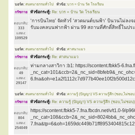
บอร์ด:
สนทนาธรรมทั่วไป
หัวข้อ:
บวร = บ้าน วัด โรงเรียน
หัวข้อกระทู้:
Re: บวร = บ้าน วัด โรงเรียน
กรัชกาย
‘การบินไทย’ จัดทัวร์ ‘สวดมนต์บนฟ้า’ บินวนไม่ลงจอด
ตอบกลับ:
รับมงคลบนฟากฟ้า ผ่าน 99 สถานที่ศักดิ์สิทธิ์ใน
333
แสดง:
109529
บอร์ด:
สนทนาธรรมทั่วไป
หัวข้อ:
ศาสนาแมว
หัวข้อกระทู้:
Re: ศาสนาแมว
กรัชกาย
ท่ามกลางสาวิกา :b1: https://scontent.fbkk5-6.
ตอบกลับ:
_nc_cat=101&ccb=2&_nc_sid=8bfeb9&_nc_ohc
49
แสดง:
6.fna&oh=e1a2f1112c7d977b40ee10f2b500d12c&
29147
บอร์ด:
สนทนาธรรมทั่วไป
หัวข้อ:
ความรู้ (ปัญญา) VS ความรู้สึก (ชอบ,ไม่ชอบ
หัวข้อกระทู้:
Re: ความรู้ (ปัญญา) VS ความรู้สึก (ชอบ,ไม่ชอบ)
กรัชกาย
https://scontent.fbkk5-7.fna.fbcdn.net/v/t1.
ตอบกลับ:
_nc_cat=108&ccb=2&_nc_sid=8024bb&_nc_ohc
804
แสดง:
7.fna&tp=6&oh=1659dc449b71ff8953404815c129
254049