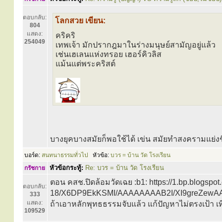
ตอบกลับ:
โลกสวย เขียน:
804
แสดง:
คริคริ
254049
เทพเจ้า มักปรากฎมาในร่างมนุษย์สามัญอยู่แล้ว
เช่นเฮเลนแห่งทรอย เฮอร์คิวลิส
แม้นแต่พระคริสต์
บางยุคบางสมัยก็พอใช้ได้ เข่น สมัยทำสงครามแย่งชิง
บอร์ด:
สนทนาธรรมทั่วไป
หัวข้อ:
บวร = บ้าน วัด โรงเรียน
หัวข้อกระทู้:
Re: บวร = บ้าน วัด โรงเรียน
กรัชกาย
ตอน คสช.ปิดล้อมวัดเฉย :b1: https://1.bp.blogsp
ตอบกลับ:
18/X6DP9EkKSMI/AAAAAAAAB2I/XI9greZewAA
333
แสดง:
ถ้าเอาหลักพุทธธรรมจับแล้ว แก้ปัญหาไม่ตรงเป้า เทียบ
109529