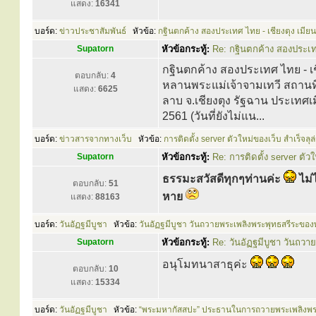
แสดง:
16341
บอร์ด:
ข่าวประชาสัมพันธ์
หัวข้อ:
กฐินตกค้าง สองประเทศ ไทย - เชียงตุง เมีย
Supatorn
หัวข้อกระทู้:
Re: กฐินตกค้าง สองประเทศ
กฐินตกค้าง สองประเทศ ไทย - เ
ตอบกลับ:
4
หลานพระแม่เจ้าจามเทวี สถานที่
แสดง:
6625
ลาบ จ.เชียงตุง รัฐฉาน ประเทศเ
2561 (วันที่ยังไม่แน...
บอร์ด:
ข่าวสารจากทางเว็บ
หัวข้อ:
การติดตั้ง server ตัวใหม่ของเว็บ สำเร็จลุ
Supatorn
หัวข้อกระทู้:
Re: การติดตั้ง server ตัว
ธรรมะสวัสดีทุกๆท่านค่ะ
ไม่
ตอบกลับ:
51
หาย
แสดง:
88163
บอร์ด:
วันอัฏฐมีบูชา
หัวข้อ:
วันอัฏฐมีบูชา วันถวายพระเพลิงพระพุทธสรีระของ
Supatorn
หัวข้อกระทู้:
Re: วันอัฏฐมีบูชา วันถว
อนุโมทนาสาธุค่ะ
ตอบกลับ:
10
แสดง:
15334
บอร์ด:
วันอัฏฐมีบูชา
หัวข้อ:
“พระมหากัสสปะ” ประธานในการถวายพระเพลิงพระ