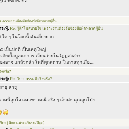
ุณ จขกท. ค่ะ
จ เพราะงานต้องจับจ้องข้อผิดพลาดผู้อื่น
ระทู้:
Re: รู้สึกไม่สบายใจ เพราะงานต้องจับจ้องข้อผิดพลาดผู้อื่น
ม
ใด ๆ ในโลกนี้ มันเลี่ยงยาก
 ๕ เป็นปกติ เป็นเหตุใหญ่
ัจจัยเกื้อกูลแก่การ เวียนว่ายในวัฏฏสงสาร
องอาจ แกล้วกล้า ในที่ทุกสถาน ในกาลทุกเมื่อ....
ิงหรือ?
ระทู้:
Re: วิบากกรรมมีจริงหรือ?
สาธุ สาธุ
ามนี้ถูกใจ แมวขาวมณี จริง ๆ เจ้าค่ะ คุณลูกโป่ง
(จิตตฐิติกถา..พระอภิธรรมปิฎก)