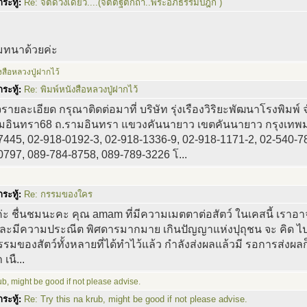
ระทู้:
Re: จิตดวงเดียว....(จิตตฐิติกถา..พระอภิธรรมปิฎก )
มทนาด้วยค่ะ
งสือหลวงปู่ฝากไว้
ระทู้:
Re: พิมพ์หนังสือหลวงปู่ฝากไว้
ายละเอียด กรุณาติดต่อมาที่ บริษัท รุ่งเรืองวิริยะพัฒนาโรงพิมพ์
มอินทรา68 ถ.รามอินทรา แขวงคันนายาว เขตคันนายาว กรุงเทพม
7445, 02-918-0192-3, 02-918-1336-9, 02-918-1171-2, 02-540-78
0797, 089-784-8758, 089-789-3226 โ...
ระทู้:
Re: กรรมของใคร
่ะ ชื่นชมนะคะ คุณ amam ที่มีความเมตตาต่อสัตว์ ในเคสนี้ เราอาจค
ละมีความประณีต พิศดารมากมาย เกินปัญญาแห่งปุถุชน จะ คิด ไปถึง
รรมของสัตว์ทั้งหลายที่ได้ทำไว้แล้ว กำลังส่งผลแล้วมี รอการส่งผลก
 เนื...
rub, might be good if not please advise.
ระทู้:
Re: Try this na krub, might be good if not please advise.