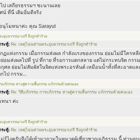
ด้ไป เสถียรธรรมฯ ซะนานเลย
น์ ที่นี่ เติมอิ่มดีจริง
 อนุโมทนาค่ะ คุณ Sarayut
ะอุบลวรรณาเถรี จึงถูกทำร้าย
ระทู้:
Re: เหตุไฉนท่านพระอุบลวรรณาเถรี จึงถูกทำร้าย
ือ กฏแห่งกรรม เมื่อกรรมส่งผล กำลังแรงของกรรม ย่อมไม่มีใครหลีก
่อมส่งผลไปที่ รูป ที่กาย ที่รอการแตกสลาย แต่ไม่กระทบจิต กรรมหนั
กุศล ย่อมไม่สัมผัสในจิตแห่งพระอรหันต์ เหมือนน้ำทั้งที่สะอาดและ
ตกไป กรรม...
ารแก้กรรม ทางสู่ความสิ้นกรรม แก้กรรมด้วยตนเอง
ระทู้:
Re: วิธีแก้กรรม การแก้กรรม ทางสู่ความสิ้นกรรม แก้กรรมด้วยตนเอง
มทนา ค่ะ
ะอุบลวรรณาเถรี จึงถูกทำร้าย
ระทู้:
Re: เหตุไฉนท่านพระอุบลวรรณาเถรี จึงถูกทำร้าย
ไม่รู้ไงครับจึงได้เข้ามาถามในหมวดผู้เชี่ยวชาญอภิธรรม นี้ ท่านอ