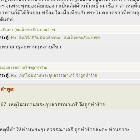
ลฯ จนพระพุทธองค์ยกย่องว่าเป็นเลิศด้านมีฤทธิ์ ผมเชื่อว่าสาเหตุที่แ
มาท่านก็มิได้ยินยอมพร้อมใจ เมื่อเทียบกับพระโมคลาคราวที่ท่านถ
้แต่ท่...
ัตถสังคหะ (สมเด็จพระสังฆราชเจ้าฯ)
ระทู้:
Re: คัมภีร์อภิธัมมัตถสังคหะ : สมเด็จพระสังฆราชฯ
มทนาสาธุค่ะท่านกุหลาบสีชา
ะอุบลวรรณาเถรี จึงถูกทำร้าย
ระทู้:
Re: เหตุไฉนท่านพระอุบลวรรณาเถรี จึงถูกทำร้าย
งคำพูด:
67. เหตุไฉนท่านพระอุบลวรรณาเถรี จึงถูกทำร้าย
เหตุที่ทำให้ท่านพระอุบลวรรณาเถรี ถูกทำร้ายล่ะคะ ท่านอายะ