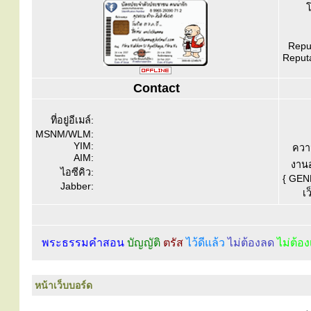
โ
Reput
Reputa
Contact
ที่อยู่อีเมล์:
MSNM/WLM:
YIM:
ควา
AIM:
งานอ
ไอซีคิว:
{ GEN
Jabber:
เว
พระธรรมคำสอน
บัญญัติ
ตรัส
ไว้ดีแล้ว
ไม่ต้องลด
ไม่ต้อง
หน้าเว็บบอร์ด