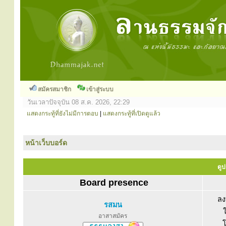
สมัครสมาชิก
เข้าสู่ระบบ
วันเวลาปัจจุบัน 08 ส.ค. 2026, 22:29
แสดงกระทู้ที่ยังไม่มีการตอบ
|
แสดงกระทู้ที่เปิดดูแล้ว
หน้าเว็บบอร์ด
ดูป
Board presence
ลง
รสมน
อาสาสมัคร
โ