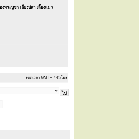
งพระบูชา เลี้ยงปลา เลี้ยงแมว
เขตเวลา GMT + 7 ชั่วโมง