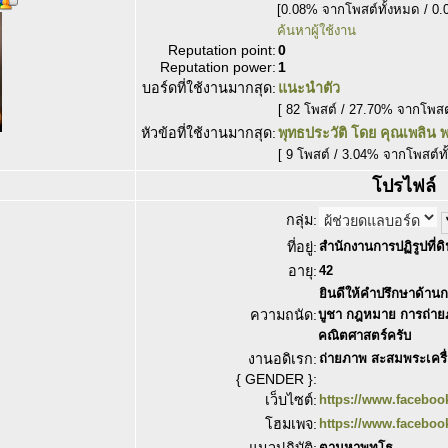
[0.08% จากโพสต์ทั้งหมด / 0.
ค้นหาผู้ใช้งาน
Reputation point:
0
Reputation power:
1
บอร์ดที่ใช้งานมากสุด:
แนะนำตัว
[ 82 โพสต์ / 27.70% จากโพสต
หัวข้อที่ใช้งานมากสุด:
พุทธประวัติ โดย คุณเพลิน 
[ 9 โพสต์ / 3.04% จากโพสต์ท
โปรไฟล์
กลุ่ม:
ที่อยู่:
สำนักงานการปฏิรูปที่ด
อายุ:
42
ยินดีให้คำปรึกษาด้าน
ความถนัด:
บูชา กฎหมาย การถ่ายภ
คณิตศาสตร์ครับ
งานอดิเรก:
ถ่ายภาพ สะสมพระเครื่อ
{ GENDER }:
เว็บไซต์:
https://www.facebo
โฮมเพจ:
https://www.facebo
ตามหาพุทโธ