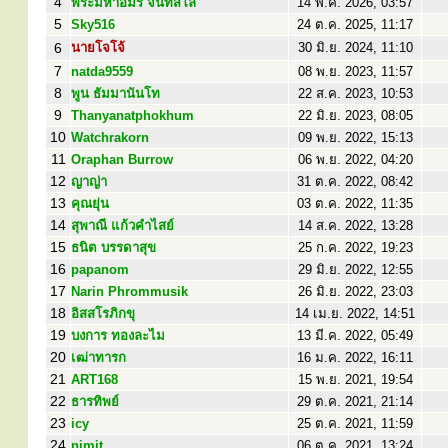
4
พระมหาอมร จันทสีโล
14 พ.ค. 2026, 03:57
5
Sky516
24 ต.ค. 2025, 11:17
6
นายโจโจ้
30 มิ.ย. 2024, 11:10
7
natda9559
08 พ.ย. 2023, 11:57
8
พูน ธัมมานันโท
22 ส.ค. 2023, 10:53
9
Thanyanatphokhum
22 มิ.ย. 2023, 08:05
10
Watchrakorn
09 พ.ย. 2022, 15:13
11
Oraphan Burrow
06 พ.ย. 2022, 04:20
12
ญาญ่า
31 ต.ค. 2022, 08:42
13
คุณยุ่น
03 ต.ค. 2022, 11:35
14
สุพาณี แก้วคำไสย์
14 ส.ค. 2022, 13:28
15
ธนิต บรรดาสุข
25 ก.ค. 2022, 19:23
16
papanom
29 มิ.ย. 2022, 12:55
17
Narin Phrommusik
26 มิ.ย. 2022, 23:03
18
อิสสโรภิกขุ
14 เม.ย. 2022, 14:51
19
บงการ ทองละไม
13 มี.ค. 2022, 05:49
20
เฒ่าทารก
16 ม.ค. 2022, 16:11
21
ART168
15 พ.ย. 2021, 19:54
22
ธารทิพย์
29 ต.ค. 2021, 21:14
23
icy
25 ต.ค. 2021, 11:59
24
nimit
06 ต.ค. 2021, 13:24