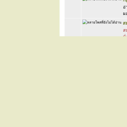
อ่
ผล
สม
สน
นั
พ
ศ
ก
แ
ฟั
ก
สน
ก
ค
มี
ขอ