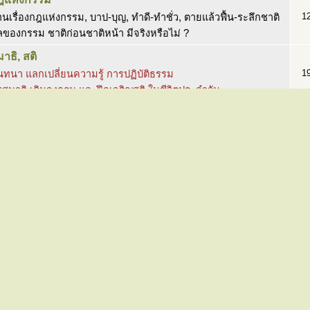
1
านเรื่องกฎแห่งกรรม, บาป-บุญ, ทำดี-ทำชั่ว, ตายแล้วฟื้น-ระลึกชาติ
ของกรรม ชาติก่อนชาติหน้า มีจริงหรือไม่ ?
าธิ, สติ
1
ทนา แลกเปลี่ยนความรู้ การปฏิบัติธรรม
่งสมาธิ เดินจงกรม และฝึกเจริญสติ ในชีวิตประจำวัน
ระอภิธรรม
1
ึกษาและสนทนาเกี่ยวกับ “พระอภิธรรมและปรมัตถธรรม”
ารสวดมนต์ คาถา และฟังธรรม
5
นะนำบทสวดมนต์ การสวดมนต์ ฟังเสียงสวดมนต์
งธรรม รายการวิทยุธรรมะ วิทยุธรรมะ-ทีวีธรรมะ Online
ารรักษาศีล-การบวช
4
ทนาแลกเปลี่ยนความรู้ และวิธีปฏิบัติในการรักษาศีล
ารบวชนาค บวชชีพราหมณ์ การบวชเนกขัมมะ
วามรัก-ผูกพัน-พลัดพราก
1
ปัญหากับความรัก อกหัก รักสามเศร้า ไม่สมหวัง พลัดพราก เป็นทุกข์
คำปรึกษา แบ่งปันประสบการณ์ ปรับทุกข์ เล่าสู่กันฟัง