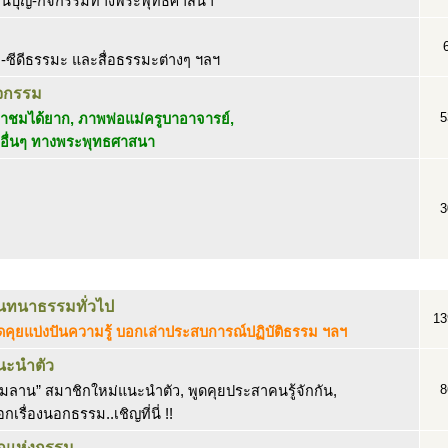
งานบุญ-กิจกรรมทางพระพุทธศาสนา
อ-ซีดีธรรมะ และสื่อธรรมะต่างๆ ฯลฯ
จกรรม
5
ชมได้ยาก, ภาพพ่อแม่ครูบาอาจารย์,
อื่นๆ ทางพระพุทธศาสนา
3
นทนาธรรมทั่วไป
13
ดคุยแบ่งปันความรู้ บอกเล่าประสบการณ์ปฏิบัติธรรม ฯลฯ
นะนำตัว
8
ิมลาน” สมาชิกใหม่แนะนำตัว, พูดคุยประสาคนรู้จักกัน,
กเรื่องนอกธรรม..เชิญที่นี่ !!
ฎแห่งกรรม