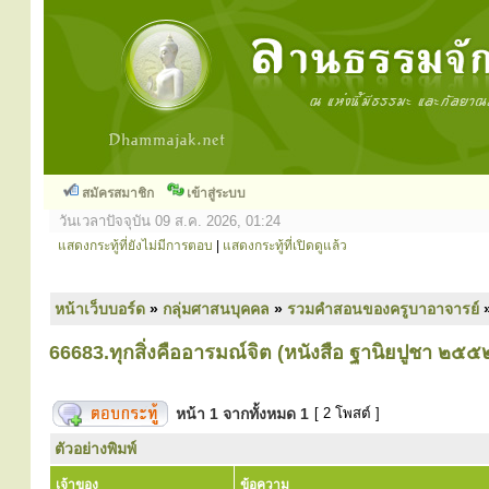
สมัครสมาชิก
เข้าสู่ระบบ
วันเวลาปัจจุบัน 09 ส.ค. 2026, 01:24
แสดงกระทู้ที่ยังไม่มีการตอบ
|
แสดงกระทู้ที่เปิดดูแล้ว
หน้าเว็บบอร์ด
»
กลุ่มศาสนบุคคล
»
รวมคำสอนของครูบาอาจารย์
66683.ทุกสิ่งคืออารมณ์จิต (หนังสือ ฐานิยปูชา ๒๕๕
หน้า
1
จากทั้งหมด
1
[ 2 โพสต์ ]
ตัวอย่างพิมพ์
เจ้าของ
ข้อความ