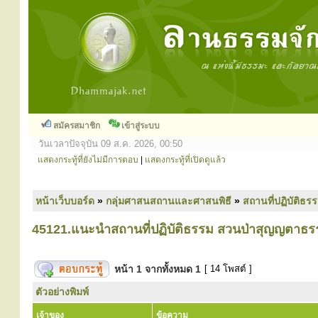
สมัครสมาชิก
เข้าสู่ระบบ
วันเวลาปัจจุบัน 09 ส.ค. 2026, 00:50
แสดงกระทู้ที่ยังไม่มีการตอบ
|
แสดงกระทู้ที่เปิดดูแล้ว
หน้าเว็บบอร์ด
»
กลุ่มศาสนสถานและศาสนพิธี
»
สถานที่ปฏิบัติธร
45121.แนะนำสถานที่ปฏิบัติธรรม สวนป่าสุญญตา
หน้า
1
จากทั้งหมด
1
[ 14 โพสต์ ]
ตัวอย่างพิมพ์
เจ้าของ
ข้อความ