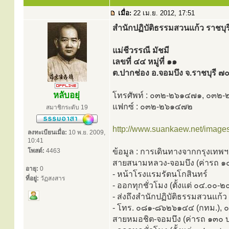
เมื่อ:
22 เม.ย. 2012, 17:51
สำนักปฏิบัติธรรมสวนแก้ว ราชบุร
แม่ชีวรรณี มัชมี
เลขที่ ๔๔ หมู่ที่ ๑๑
ต.ปากช่อง อ.จอมบึง จ.ราชบุรี 
หลับอยุ่
โทรศัพท์ : ๐๓๒-๒๖๑๔๗๑, ๐๓๒
แฟกซ์ : ๐๓๒-๒๖๑๔๗๒
สมาชิกระดับ 19
http://www.suankaew.net/image
ลงทะเบียนเมื่อ:
10 พ.ย. 2009,
10:41
โพสต์:
4463
ข้อมูล : การเดินทางจากกรุงเทพฯ
สายสนามหลวง-จอมบึง (ค่ารถ ๑
อายุ:
0
- หน้าโรงแรมรัตนโกสินทร์
ที่อยู่:
วัฏสงสาร
- ออกทุกชั่วโมง (ตั้งแต่ ๐๔.๐๐-๒
- ส่งถึงสำนักปฏิบัติธรรมสวนแก้ว
- โทร. ๐๘๑-๘๖๒๖๑๔๔ (กทม.), 
สายหมอชิต-จอมบึง (ค่ารถ ๑๓๐ 