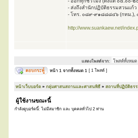
- ออกทุกชั่วโมง (ตั้งแต่ ๐๔.๐๐-๒
- ส่งถึงสำนักปฏิบัติธรรมสวนแก้ว
- โทร. ๐๘๙-๙๑๘๘๘๔๖ (กทม.), 
http://www.suankaew.net/index
แสดงโพสต์จาก:
หน้า
1
จากทั้งหมด
1
[ 1 โพสต์ ]
หน้าเว็บบอร์ด
»
กลุ่มศาสนสถานและศาสนพิธี
»
สถานที่ปฏิบัติธร
ผู้ใช้งานขณะนี้
กำลังดูบอร์ดนี้: ไม่มีสมาชิก และ บุคคลทั่วไป 2 ท่าน