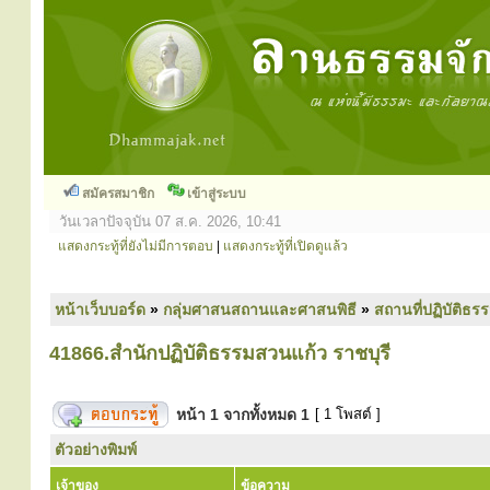
สมัครสมาชิก
เข้าสู่ระบบ
วันเวลาปัจจุบัน 07 ส.ค. 2026, 10:41
แสดงกระทู้ที่ยังไม่มีการตอบ
|
แสดงกระทู้ที่เปิดดูแล้ว
หน้าเว็บบอร์ด
»
กลุ่มศาสนสถานและศาสนพิธี
»
สถานที่ปฏิบัติธร
41866.สำนักปฏิบัติธรรมสวนแก้ว ราชบุรี
หน้า
1
จากทั้งหมด
1
[ 1 โพสต์ ]
ตัวอย่างพิมพ์
เจ้าของ
ข้อความ