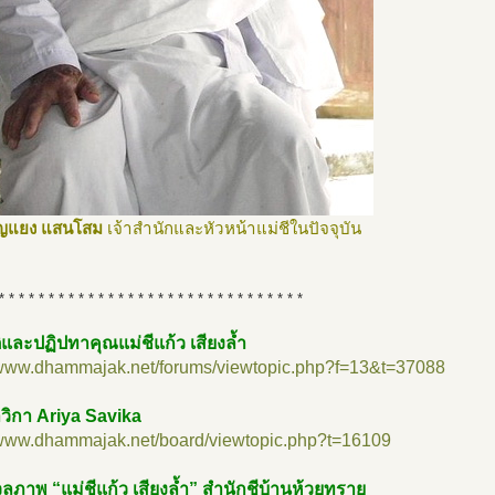
บุญแยง แสนโสม
เจ้าสำนักและหัวหน้าแม่ชีในปัจจุบัน
* * * * * * * * * * * * * * * * * * * * * * * * * * * * * * *
ิและปฏิปทาคุณแม่ชีแก้ว เสียงล้ำ
//www.dhammajak.net/forums/viewtopic.php?f=13&t=37088
วิกา Ariya Savika
//www.dhammajak.net/board/viewtopic.php?t=16109
ภาพ “แม่ชีแก้ว เสียงล้ำ” สำนักชีบ้านห้วยทราย