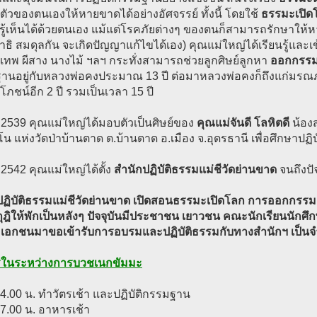
ัวของตนเองให้หายขาดได้อย่างอัศจรรย์ ทั้งนี้ โดยใช้
ธรรมะเปิด
ิ รู้เห็นได้ด้วยตนเอง แม้แต่โรคภัยต่างๆ ของตนก็สามารถรักษาให้หายได
าธิ สมดุลกัน จะเกิดปัญญาแก้ไขได้เอง) คุณแม่ใหญ่ได้เรียนรู้และเข
ทพ ผีสาง นางไม้ ฯลฯ กระทั่งสามารถช่วยลูกศิษย์ลูกหา
ออกกรรม
นอยู่กับหลวงพ่อคงประมาณ 13 ปี ต่อมาหลวงพ่อคงก็ถึงแก่มรณภาพ
ภชน์อีก 2 ปี รวมเป็นเวลา 15 ปี
. 2539 คุณแม่ใหญ่ได้มอบตัวเป็นศิษย์ของ
คุณแม่จันดี โลหิตดี
น้อง
โน แห่งวัดป่าบ้านตาด ต.บ้านตาด อ.เมือง จ.อุดรธานี เพื่อศึกษาปฏิ
. 2542 คุณแม่ใหญ่ได้ตั้ง
สำนักปฏิบัติธรรมแม่ชีวัดย่านขาด
จนถึงปัจ
ปฏิบัติธรรมแม่ชีวัดย่านขาด เปิดสอนธรรมะเปิดโลก การออกกรรม ส
ีกุฎิให้พักเป็นหลังๆ ปัจจุบันมีประชาชน เยาวชน คณะนักเรียนนักศึ
ะเอกชนมาขอเข้ารับการอบรมและปฏิบัติธรรมกับทางสำนักฯ เป็
ตรในระหว่างการบวชเนกขัมมะ
4.00 น. ทำวัตรเช้า และปฏิบัติกรรมฐาน
7.00 น. อาหารเช้า