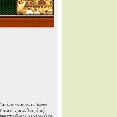
ิปัสสนากรรมฐาน ณ วัดเขา
ุปัชฌาย์ คุณแม่ใหญ่เป็นผู้
ัดกรรม
ซึ่งสามารถรักษาโรค