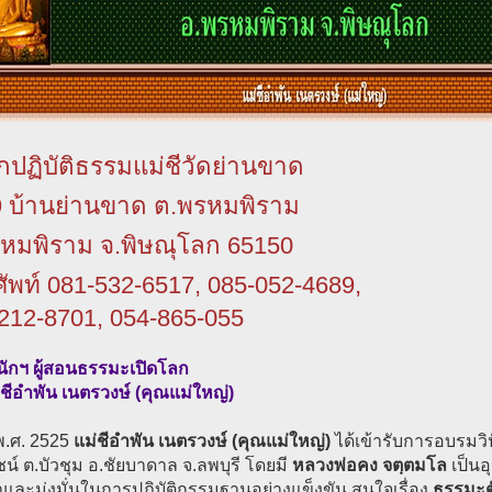
กปฏิบัติธรรมแม่ชีวัดย่านขาด
 9 บ้านย่านขาด ต.พรหมพิราม
หมพิราม จ.พิษณุโลก 65150
ัพท์ 081-532-6517, 085-052-4689,
212-8701, 054-865-055
นักฯ ผู้สอนธรรมะเปิดโลก
่ชีอำพัน เนตรวงษ์ (คุณแม่ใหญ่)
ี พ.ศ. 2525
แม่ชีอำพัน เนตรวงษ์ (คุณแม่ใหญ่)
ได้เข้ารับการอบรมว
์ ต.บัวชุม อ.ชัยบาดาล จ.ลพบุรี โดยมี
หลวงพ่อคง จตฺตมโล
เป็นอ
และมุ่งมั่นในการปฏิบัติกรรมฐานอย่างแข็งขัน สนใจเรื่อง
ธรรมะต