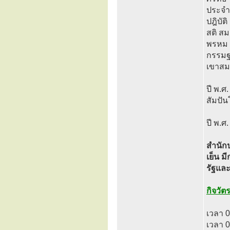
ประจำต
ปฎิบัต
สติ สม
พรหม เ
กรรมฐา
เขาสมโ
ปี พ.ศ
สัมปัน
ปี พ.ศ
สำนัก
เย็น ม
รัฐแล
กิจวั
เวลา 0
เวลา 0