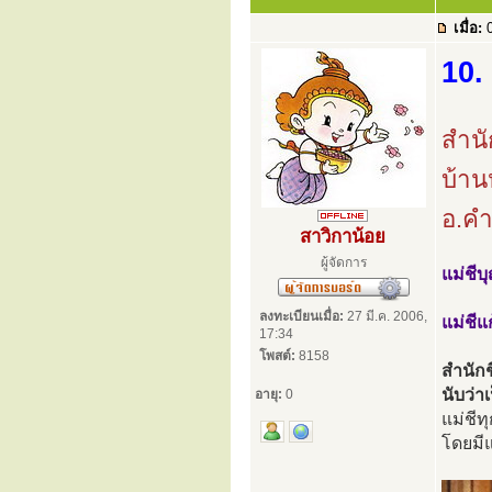
เมื่อ:
0
10.
สำนั
บ้าน
อ.คำ
สาวิกาน้อย
ผู้จัดการ
แม่ชีบ
ลงทะเบียนเมื่อ:
27 มี.ค. 2006,
แม่ชีแ
17:34
โพสต์:
8158
สำนักช
นับว่า
อายุ:
0
แม่ชีท
โดยมี