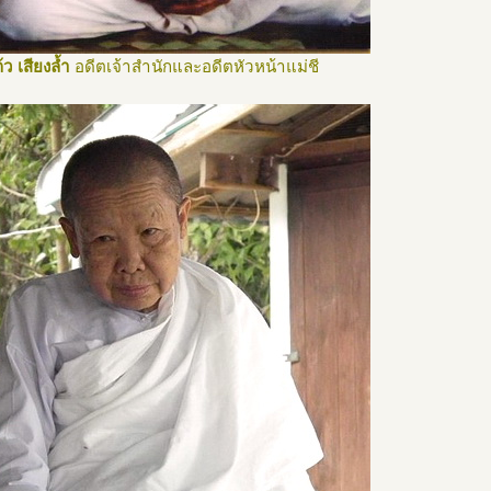
้ว เสียงล้ำ
อดีตเจ้าสำนักและอดีตหัวหน้าแม่ชี