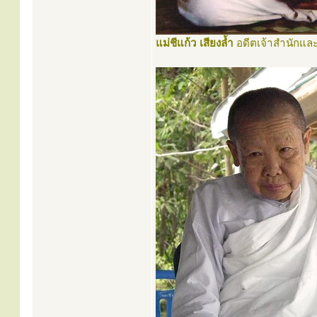
แม่ชีแก้ว เสียงล้ำ
อดีตเจ้าสำนักและ