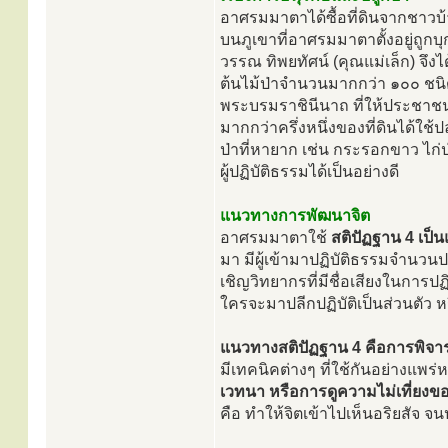
อาศรมมาตาได้ซื้อที่ดินจากชาวบ้า
บนภูเขาที่อาศรมมาตาตั้งอยู่ถูกบุ
วรรณ ทิพยทัศน์ (คุณแม่เล็ก) จึงไ
ต้นไม้ป่าจำนวนมากกว่า ๑๐๐ ชน
พระบรมราชินีนาถ ที่ให้ประชาชนช
มากกว่าครึ่งหนึ่งของที่ดินได้ใช
ป่าที่หายาก เช่น กระรอกขาว ไก่
ผู้ปฏิบัติธรรมได้เป็นอย่างดี
แนวทางการพัฒนาจิต
อาศรมมาตาใช้
สติปัฏฐาน 4 เป็น
มา มีผู้เข้ามาปฏิบัติธรรมจำนว
เชิญวิทยากรที่มีชื่อเสียงในการปฏ
ใครจะมาปลีกปฏิบัติเป็นส่วนตัว 
แนวทางสติปัฏฐาน 4 คือการพิจา
มีเทคนิคต่างๆ ที่ใช้กันอย่างแพร่
เวทนา หรือการดูความไม่เที่ยงขอ
คือ ทำให้จิตเข้าไปเห็นอริยสัจ 