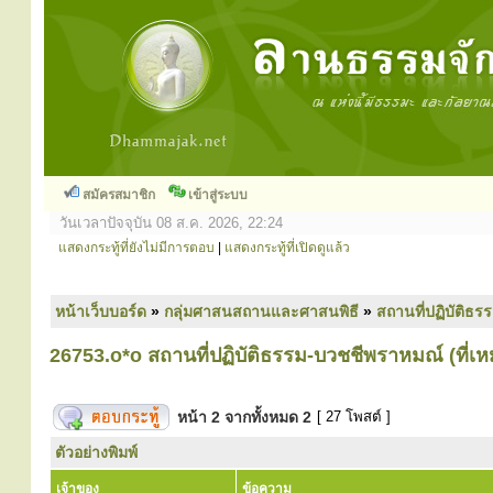
สมัครสมาชิก
เข้าสู่ระบบ
วันเวลาปัจจุบัน 08 ส.ค. 2026, 22:24
แสดงกระทู้ที่ยังไม่มีการตอบ
|
แสดงกระทู้ที่เปิดดูแล้ว
หน้าเว็บบอร์ด
»
กลุ่มศาสนสถานและศาสนพิธี
»
สถานที่ปฏิบัติธร
26753.o*o สถานที่ปฏิบัติธรรม-บวชชีพราหมณ์ (ที่เ
หน้า
2
จากทั้งหมด
2
[ 27 โพสต์ ]
ตัวอย่างพิมพ์
เจ้าของ
ข้อความ