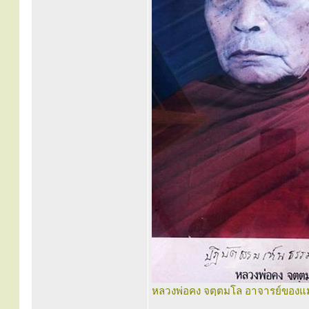
หลวงพ่อคง จตฺตมโล อาจารย์ของแม่