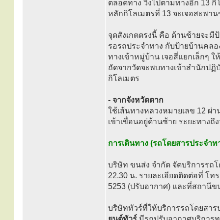
ตลอดทาง วิ่งไปตามทางอีก 13 กิ
หลักกิโลเมตรที่ 13 จะเจอสะพา
จุดสังเกตตรงนี้ คือ ด้านซ้ายจะม
รอรถประจำทาง กับป้ายบ้านคลองต
ทางเข้าหมู่บ้าน เจอสี่แยกเล็กๆ ให
ถัดจากวัดจะพบทางเข้าสำนักปฏิ
กิโลเมตร
- จากจังหวัดตาก
ใช้เส้นทางหลวงหมายเลข 12 ผ่าน
เข้าเขื่อนอยู่ด้านซ้าย ระยะทาง
การเดินทาง (รถโดยสารประจำท
บริษัท ขนส่ง จำกัด จัดบริการร
22.30 น. รายละเอียดติดต่อที่ โ
5253 (ปรับอากาศ) และที่สถานีข
บริษัททัวร์ที่ให้บริการรถโดยสา
ยนต์ทัวร์
มีรถปรับอากาศบริการทุก