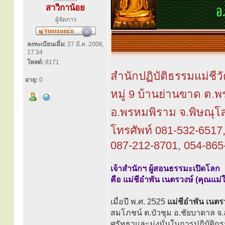
สาวิกาน้อย
ผู้จัดการ
ลงทะเบียนเมื่อ:
27 มี.ค. 2006,
17:34
โพสต์:
8171
สำนักปฏิบัติธรรมแม่ชี
อายุ:
0
หมู่ 9 บ้านย่านขาด ต.
อ.พรหมพิราม จ.พิษณุโ
โทรศัพท์ 081-532-6517
087-212-8701, 054-865
เจ้าสำนักฯ ผู้สอนธรรมะเปิดโลก
คือ แม่ชีอำพัน เนตรวงษ์ (คุณแม่
เมื่อปี พ.ศ. 2525
แม่ชีอำพัน เนตร
สมโภชน์ ต.บัวชุม อ.ชัยบาดาล จ.
ศรัทธาและมุ่งมั่นในการปฏิบัติก