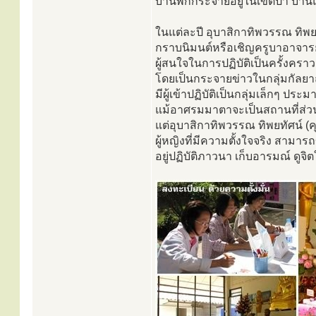
บ้านพักกระจายอยู่ในเขตป่า บ้า
ในแต่ละปี อุบาสิกาทิพวรรณ ทิพ
กราบนิมนต์หรือเชิญครูบาอาจา
ผู้สนใจในการปฏิบัติเป็นครั้งคราว
โดยเป็นกระจายข่าวในกลุ่มกัลยาณมิ
มีผู้เข้าปฏิบัติเป็นกลุ่มเล็กๆ ปร
แม้อาศรมมาตาจะเป็นสถานที่ส่วนบ
แต่อุบาสิกาทิพวรรณ ทิพยทัศน์ (ค
ผู้หญิงที่มีความตั้งใจจริง สาม
อยู่ปฏิบัติภาวนา เก็บอารมณ์ ดูจิ