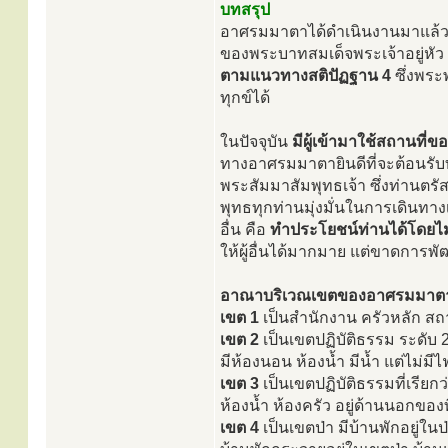
บทสรุป
อาศรมมาตาได้ดำเนินงานมาแล้วกว
ของพระบาทสมเด็จพระเจ้าอยู่หัว 
ตามแนวทางสติปัฏฐาน 4
ซึ่งพระ
ทุกข์ได้
ในปัจจุบัน
มีผู้เข้ามาใช้สถานท
ทางอาศรมมาตายินดีที่จะต้อนรับท
พระสัมมาสัมพุทธเจ้า ซึ่งท่านตร
พุทธทุกท่านมุ่งมั่นในการเดินทางเ
อื่น คือ
ทำประโยชน์ท่านได้โดยไม
ให้ผู้อื่นได้มากมาย แต่ขาดการพ
อาณาบริเวณเขตของอาศรมมาตา แบ
เขต 1
เป็นสำนักงาน ครัวหลัก สถาน
เขต 2
เป็นเขตปฏิบัติธรรม ระดับ 2 
มีห้องนอน ห้องน้ำ มีน้ำ แต่ไม่มีไ
เขต 3
เป็นเขตปฏิบัติธรรมที่เรียกว่
ห้องน้ำ ห้องครัว อยู่ด้านนอกของที
เขต 4
เป็นเขตป่า มีบ้านพักอยู่ในป่