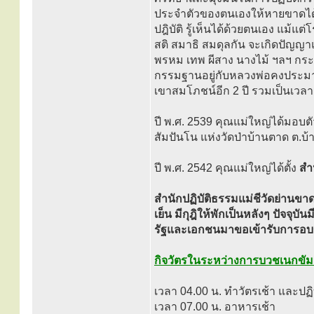
ประจำตัวของตนเองให้หายขาดได้อย
ปฎิบัติ รู้เห็นได้ด้วยตนเอง แม้แต
สติ สมาธิ สมดุลกัน จะเกิดปัญญาแ
พรหม เทพ ผีสาง นางไม้ ฯลฯ กระ
กรรมฐานอยู่กับหลวงพ่อคงประมาณ
เขาสมโภชน์อีก 2 ปี รวมเป็นเวลา 
ปี พ.ศ. 2539 คุณแม่ใหญ่ได้มอบต
สัมปันโน แห่งวัดป่าบ้านตาด ต.บ้า
ปี พ.ศ. 2542 คุณแม่ใหญ่ได้ตั้ง
สำ
สำนักปฏิบัติธรรมแม่ชีวัดย่านข
เย็น มีกุฎิให้พักเป็นหลังๆ ปัจจ
รัฐและเอกชนมาขอเข้ารับการอบ
กิจวัตรในระหว่างการบวชเนกขั
เวลา 04.00 น. ทำวัตรเช้า และปฏ
เวลา 07.00 น. อาหารเช้า