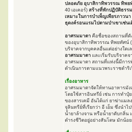
ปลอดภัย
อุบาสิกาทิพวรรณ ทิพยทั
40 เอเคอร์)
สร้างที่พักปฏิบัติธรร
เหมาะในการบำเพ็ญเพียรภาวนา รวม
ธุดงค์รอนแรมไปตามป่าเขาเช่นเด
อาศรมมาตา
คือชื่อของสถานที่ดัง
ของอุบาสิกาทิพวรรณ ทิพยทัศน์ (ค
บริจาคจากบุคคลอื่นแต่อย่างใดเลย
อาศรมมาตา
และเริ่มรับบริจาคจา
อาศรมมาตา สถานที่แห่งนี้มีการ
ดำเนินการตามแนวพระราชดำริเรื่
เรื่องอาหาร
อาศรมมาตาจัดให้ทานอาหารมังสวิ
โดยใช้สารอินทรีย์ เช่น การทำปุ๋
ของสารเคมี อันได้แก่ ยาฆ่าแมลง 
จุลินทรีย์ที่เรียกว่า อี เอ็ม ซึ่
น้ำยาล้างจาน หรือน้ำยาดับกลิ่น
ดำรงชีวิตอยู่อย่างสันโดษ มักน้