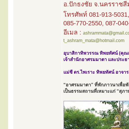
อ.ปักธงชัย จ.นครราชส
โทรศัพท์ 081-913-5031
085-770-2550, 087-040
อีเมล :
ashrammata@gmail.c
t_ashram_mata@hotmail.com
อุบาสิกาทิพวรรณ ทิพยทัศน์ (คุณแ
เจ้าสำนักอาศรมมาตา และประธ
แม่ชี ดร.ไพเราะ ทิพยทัศน์ อาจา
“อาศรมมาตา” ที่พักภาวนาเพื่อพ
เป็นธรรมสถานที่เหมาะแก่ “สุภาพ