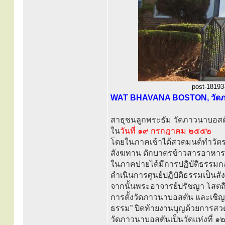
post-18193-
WAT BHAVANA BOSTON, วัดภาวน
สาธุชนลูกพระธัม วัดภาวนาบอสตัน
ใน
วันที่ ๑๙ กรกฎาคม ๒๕๕๒
โดยในภาคเช้าได้สวดมนต์ทำวัตรเ
สังฆทาน ตักบาตรข้าวสารอาหาร
ในภาคบ่ายได้มีการปฏิบัติธรรมกล
ดำเนินการศูนย์ปฏิบัติธรรมเป็นส
จากนั้นพระอาจารย์ปรัชญา โสต
การตั้งวัดภาวนาบอสตัน และเชิญ
ธรรม” ปิดท้ายงานบุญด้วยการสวด
วัดภาวนาบอสตันเป็นวัดแห่งที่ ๑๒ 