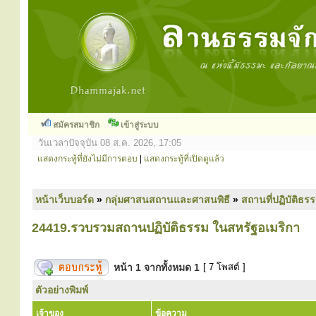
สมัครสมาชิก
เข้าสู่ระบบ
วันเวลาปัจจุบัน 08 ส.ค. 2026, 17:05
แสดงกระทู้ที่ยังไม่มีการตอบ
|
แสดงกระทู้ที่เปิดดูแล้ว
หน้าเว็บบอร์ด
»
กลุ่มศาสนสถานและศาสนพิธี
»
สถานที่ปฏิบัติธร
24419.รวบรวมสถานปฏิบัติธรรม ในสหรัฐอเมริกา
หน้า
1
จากทั้งหมด
1
[ 7 โพสต์ ]
ตัวอย่างพิมพ์
เจ้าของ
ข้อความ