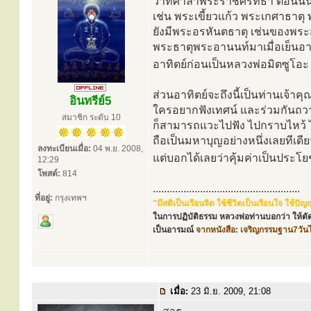
ว่าที่ศาลาพระราชศรัทธา ตอนนี้
เช่น พระเขี้ยวแก้ว พระเกศาธาตุ 
ยังมีพระอรหันตธาตุ เช่นของพระ
พระธาตุพระอานนท์มาเมื่อเย็นอาท
อาทิตย์ก่อนเป็นหลวงพ่อมิตซูโอ
ส่วนอาทิตย์จะถึงนี้เป็นท่านเจ้าค
อินทรีย์5
ใครอยากฟังเทศน์ และร่วมกันถว
สมาชิก ระดับ 10
ก็สามารถแวะไปฟัง ไปกราบไหว้ ไ
ถือเป็นมหาบุญอย่างหนึ่งเลยทีเด
ลงทะเบียนเมื่อ:
04 พ.ย. 2008,
แต่บอกได้เลยว่าคุ้มค่าเป็นประโ
12:29
โพสต์:
814
.....................................................
ที่อยู่:
กรุงเทพฯ
"มีสติเป็นเรือนจิต ใช้ชีวิตเป็นเรือนใจ ใช้
ในการปฏิบัติธรรม หลวงพ่อท่านบอกว่า ให้ตัด
เป็นอารมณ์
จากหนังสือ: เจริญกรรมฐาน7วัน
เมื่อ:
23 มิ.ย. 2009, 21:08