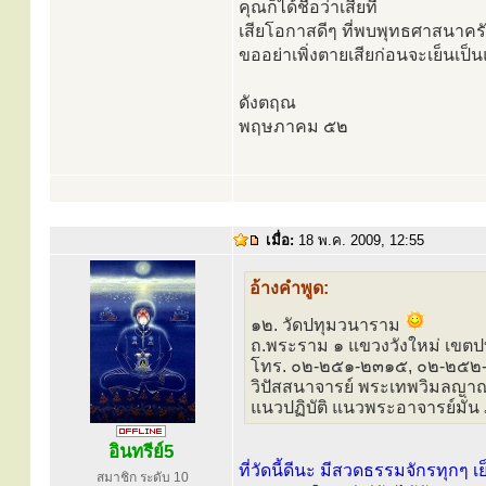
คุณก็ได้ชื่อว่าเสียที
เสียโอกาสดีๆ ที่พบพุทธศาสนาคร
ขออย่าเพิ่งตายเสียก่อนจะเย็นเป็
ดังตฤณ
พฤษภาคม ๕๒
เมื่อ:
18 พ.ค. 2009, 12:55
อ้างคำพูด:
๑๒. วัดปทุมวนาราม
ถ.พระราม ๑ แขวงวังใหม่ เขตป
โทร. ๐๒-๒๕๑-๒๓๑๕, ๐๒-๒๕
วิปัสสนาจารย์ พระเทพวิมลญาณ
แนวปฏิบัติ แนวพระอาจารย์มั่น 
อินทรีย์5
ที่วัดนี้ดีนะ มีสวดธรรมจักรทุกๆ เ
สมาชิก ระดับ 10