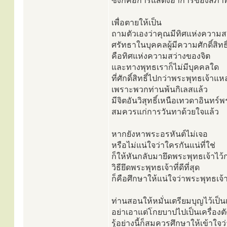
ซึ่งก็คือการแสดงอาการของสภาพจิ
เพื่อตายให้เป็น
ถามตัวเองว่าคุณมีทิศแห่งความสว
ศรัทธาในบุคคลผู้มีความศักดิ์สิทธ
คือทิศแห่งความสว่างของจิต
และทางพุทธเราก็ไม่มีบุคคลใด
ที่ศักดิ์สิทธิ์ไปกว่าพระพุทธเจ้า
เพราะพวกท่านพ้นกิเลสแล้ว
มีจิตอันวิสุทธิ์เหนือเทวดาอินทร์
สมควรแก่การวันทาด้วยใจแล้ว
หากยังหาพระอรหันต์ไม่เจอ
หรือไม่แน่ใจว่าใครกันแน่ที่ใช่
ก็ให้หันกลับมายึดพระพุทธเจ้าไว้
วิธียึดพระพุทธเจ้าที่ดีที่สุด
ก็คือศึกษาให้แน่ใจว่าพระพุทธเจ
ท่านสอนให้หมั่นเตรียมบุญไว้เป็น
อย่าเอาแต่โกยบาปไปเป็นเครื่องต
รู้อย่างนี้ก็สมควรศึกษาให้เข้าใจว