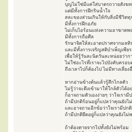
บุญไม่ใช่มีแค่ใส่บาตรถวายสังฆ
แต่มีทั้งการฝึกรินน้ำใจ
สละของส่วนเกินให้กับสิ่งมีชีวิตท
มีทั้งการฝึกอภัย
ไม่เก็บไอร้อนแห่งความอาฆาตพย
มีทั้งการถือศีล
รักษาจิตให้สะอาดปราศจากมลทิ
และมีทั้งการเจริญสติบำเพ็ญเพี
เพื่อให้รู้วันละนิดวันละหน่อยว่ากา
ไม่ใช่อะไรที่เราจะไปบังคับครอบ
ถึงเวลาไปก็ต้องไป ไม่มีทางเลี่ยงอื
หากอ่านข้างต้นแล้วรู้สึกไกลตัว
ไม่รู้ว่าจะดึงเข้ามาให้ใกล้ตัวได้อ
ก็อาจถามตัวเองง่ายๆ ว่าใจเรามีปกต
ถ้ามีปกติร้อนอยู่ก็แปลว่าคุณยัง
และอาจถามอีกข้อว่าใจเรามีปกติยึ
ถ้ามีปกติยึดอยู่ก็แปลว่าคุณยังไ
ถ้าต้องตายจากไปทั้งยังไม่พร้อม