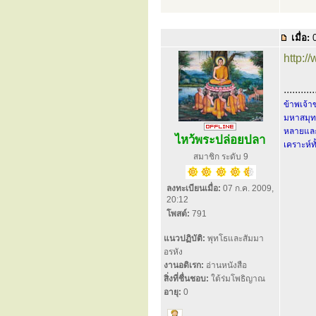
เมื่อ:
0
http:
...........
ข้าพเจ้า
มหาสมุทร
หลายและ
ไหว้พระปล่อยปลา
เคราะห์ท
สมาชิก ระดับ 9
ลงทะเบียนเมื่อ:
07 ก.ค. 2009,
20:12
โพสต์:
791
แนวปฏิบัติ:
พุทโธและสัมมา
อรหัง
งานอดิเรก:
อ่านหนังสือ
สิ่งที่ชื่นชอบ:
ใต้ร่มโพธิญาณ
อายุ:
0