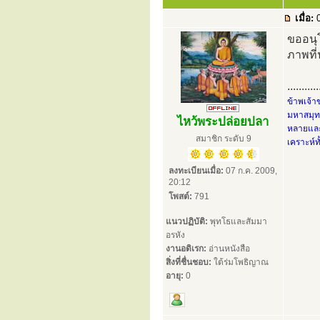
เมื่อ:
0
ขออนุ
ภาพที่
...........
ข้าพเจ้า
มหาสมุทร
ไหว้พระปล่อยปลา
หลายและ
สมาชิก ระดับ 9
เคราะห์ท
ลงทะเบียนเมื่อ:
07 ก.ค. 2009,
20:12
โพสต์:
791
แนวปฏิบัติ:
พุทโธและสัมมา
อรหัง
งานอดิเรก:
อ่านหนังสือ
สิ่งที่ชื่นชอบ:
ใต้ร่มโพธิญาณ
อายุ:
0