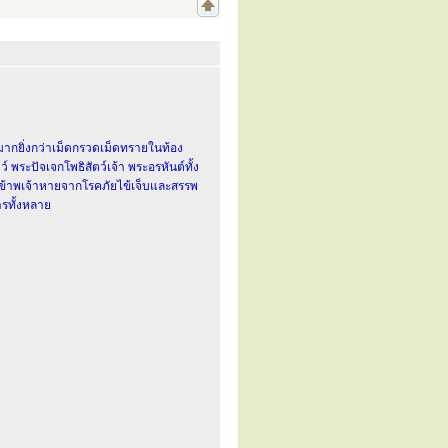
มากยิ่งกว่าเม็ดกรวดเม็ดทรายในท้อง
ระปัจเจกโพธิสัตว์เจ้า พระอรหันต์ทั้ง
ข้าพเจ้าหายจากโรคภัยไข้เจ็บและสรรพ
ารทั้งหลาย