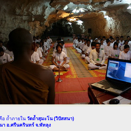
คือ ถ้ำภายใน
วัดถ้ำสุมะโน (วิปัสสนา)
นา อ.ศรีนครินทร์ จ.พัทลุง