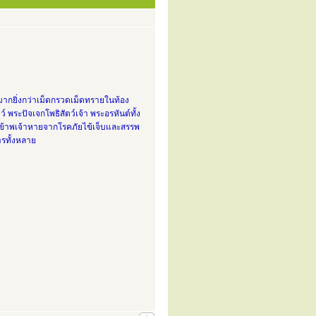
มากยิ่งกว่าเม็ดกรวดเม็ดทรายในท้อง
ระปัจเจกโพธิสัตว์เจ้า พระอรหันต์ทั้ง
ข้าพเจ้าหายจากโรคภัยไข้เจ็บและสรรพ
ารทั้งหลาย