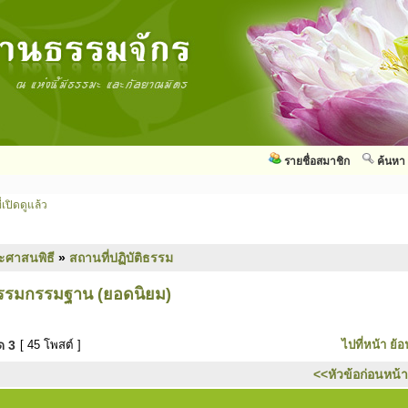
รายชื่อสมาชิก
ค้นหา
่เปิดดูแล้ว
ะศาสนพิธี
»
สถานที่ปฏิบัติธรรม
ติธรรมกรรมฐาน (ยอดนิยม)
มด
3
[ 45 โพสต์ ]
ไปที่หน้า
ย้อ
<<หัวข้อก่อนหน้า