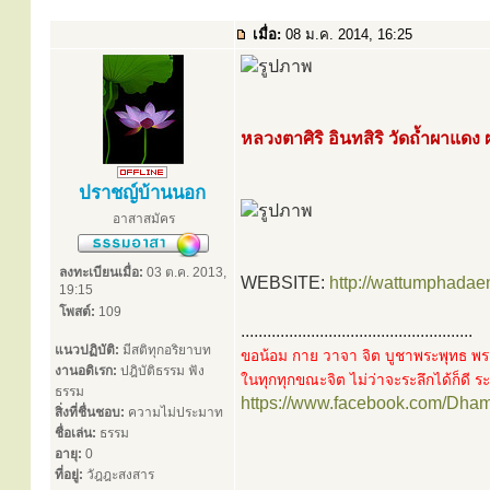
เมื่อ:
08 ม.ค. 2014, 16:25
หลวงตาศิริ อินทสิริ วัดถ้ำผาแดง
ปราชญ์บ้านนอก
อาสาสมัคร
ลงทะเบียนเมื่อ:
03 ต.ค. 2013,
WEBSITE:
http://wattumphadae
19:15
โพสต์:
109
.....................................................
แนวปฏิบัติ:
มีสติทุกอริยาบท
ขอน้อม กาย วาจา จิต บูชาพระพุทธ พร
งานอดิเรก:
ปฎิบัติธรรม ฟัง
ในทุกทุกขณะจิต ไม่ว่าจะระลึกได้ก็ดี ระล
ธรรม
https://www.facebook.com/Dha
สิ่งที่ชื่นชอบ:
ความไม่ประมาท
ชื่อเล่น:
ธรรม
อายุ:
0
ที่อยู่:
วัฎฎะสงสาร