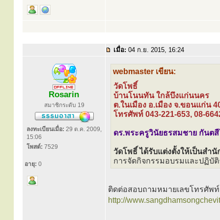
เมื่อ:
04 ก.ย. 2015, 16:24
webmaster เขียน:
วัดโพธิ์
Rosarin
บ้านโนนทัน ใกล้บึงแก่นนคร
ต.ในเมือง อ.เมือง จ.ขอนแก่น 
สมาชิกระดับ 19
โทรศัพท์ 043-221-653, 08-66
ลงทะเบียนเมื่อ:
29 ต.ค. 2009,
ดร.พระครูวินัยธรสมชาย กันตสี
15:06
โพสต์:
7529
วัดโพธิ์ ได้รับแต่งตั้งให้เป็น
การจัดกิจกรรมอบรมและปฏิบัติธ
อายุ:
0
ติดต่อสอบถามหมายเลขโทรศัพท์ส
http://www.sangdhamsongchevit