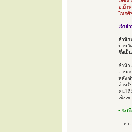
เลขที่ 
อ.บ้าน
โทรศั
เจ้าสำ
สำนักป
บ้านว
ซึ่งเป
สำนักปฏ
ตำบลคล
หลัง จ
สำหรับ
คนได้ถ
เชิงเข
• ระเบี
1. ทาง