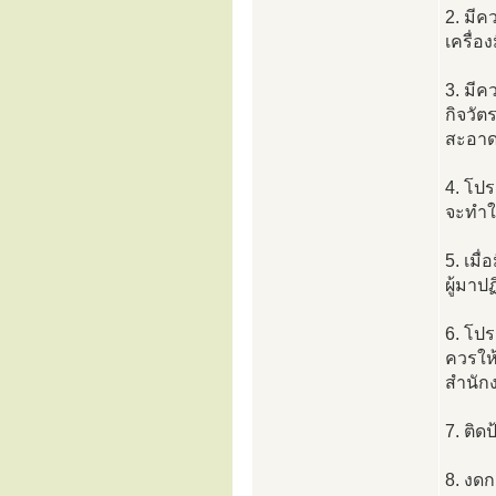
2. มี
เครื่อ
3. มี
กิจวัต
สะอาด
4. โปร
จะทำให
5. เมื
ผู้มาป
6. โป
ควรให้
สำนัก
7. ติด
8. งดก