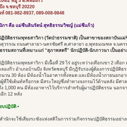
104/2 หมู่ 3 ต.คลองกิ่ว
บึง จ.ชลบุรี 20220
พท์ 081-982-8937, 089-008-9848
นักฯ คือ แม่ชีนลินรัตน์ สุทธิธรรมวิชญ์ (แม่ชีแก้ว)
ฏิบัติธรรมพุทธสาวิกา (วัดป่าธรรมชาติ) เป็นสาขาของสถาบันแม่
ัดสุวรรณ ถนนศาลายา-นครชัยศรี ต.ศาลายา อ.พุทธมณฑล จ.นคร
็นธรรมสถานที่เหมาะแก่ “สุภาพสตรี” นักปฏิบัติ-นักภาวนา เป็นอย่างย
ิบัติธรรมพุทธสาวิกา มีเนื้อที่ 29 ไร่ อยู่ระหว่างเทือกเขา 2 เทือก ตั
องกิ่ว อำเภอบ้านบึง จังหวัดชลบุรี มีกุฎิรับรองผู้ต้องการปฏิบัต
ำนวน 30 ห้อง มีห้องน้ำในอาคารทั้งหมด และมีห้องน้ำภายนอกอาค
ผู้ที่ใช้เต้นท์หรือกรด มีสระใหญ่ซึ่งทำทางจงกรมไว้ด้านหลัง มีศา
ึง 1,000 คน มีห้องอาหารไว้บริการสำหรับผู้มาปฏิบัติธรรม นอกจากน
าอีก 12 หลัง
ยบปฏิบัติ •
สำนักจะใช้เสียงระฆังแห่งสติในการร่วมกิจกรรมปฏิบัติธรรมอย่า