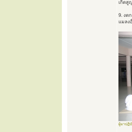
เกิดส
9. งดก
แมลงอื
ผู้มาปฏิ