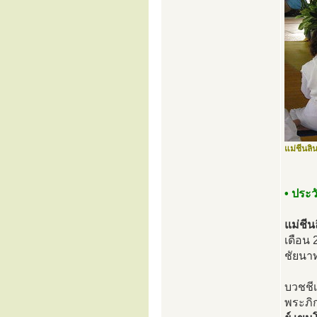
แม่ชีนลิน
• ประว
แม่ชีน
เดือน 
ชัยนาท
บวชชีเ
พระภิก