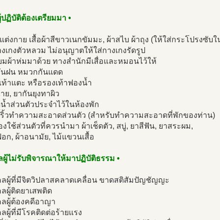
ี่ผู้ปฏิบัติต้องเตรียมมา •
แต่งกาย เสื้อผ้าสีขาวเนกขัมมะ, ผ้าสไบ ผ้าถุง (ให้ใส่กระโปรงซับใ
งเกงตัวหลวม ไม่อนุญาตให้ใส่กางเกงรัดรูป
ียมผ้าห่มมาด้วย ทางสำนักมีเสื่อและหมอนไว้ให้
มกันฝน หมวกกันแดด
เท้าแตะ หรือรองเท้าฟองน้ำ
าย, ยากันยุงทาผิว
น้ำส่วนตัวประจำไว้ในห้องพัก
ขี้ริ้วทำความสะอาดส่วนตัว (สำหรับทำความสะอาดที่พักของท่าน)
ื่องใช้ส่วนตัวที่ควรนำมา ผ้าเช็ดตัว, สบู่, ยาสีฟัน, ยาสระผม,
อก, ผ้าอนามัย, ไม้แขวนเสื้อ
ลผู้ไม่รับพิจารณาให้มาปฏิบัติธรรม •
คลผู้ที่มีจิตวิปลาสคลาดเคลื่อน ขาดสติสัมปัญชัญญะ
คลผู้ติดยาเสพติด
คลผู้ต้องคดีอาญา
คลผู้ที่มีโรคติดต่อร้ายแรง