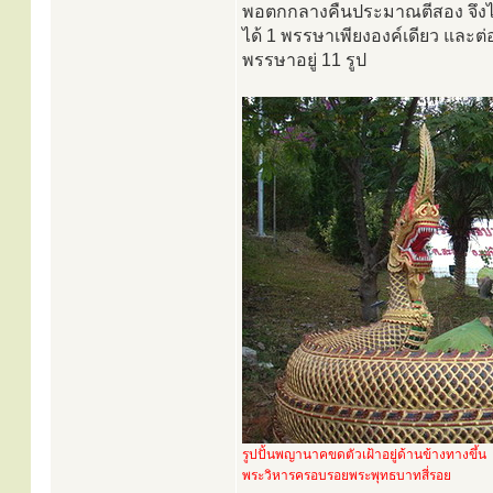
พอตกกลางคืนประมาณตีสอง จึงได
ได้ 1 พรรษาเพียงองค์เดียว และต
พรรษาอยู่ 11 รูป
รูปปั้นพญานาคขดตัวเฝ้าอยู่ด้านข้างทางขึ้น
พระวิหารครอบรอยพระพุทธบาทสี่รอย