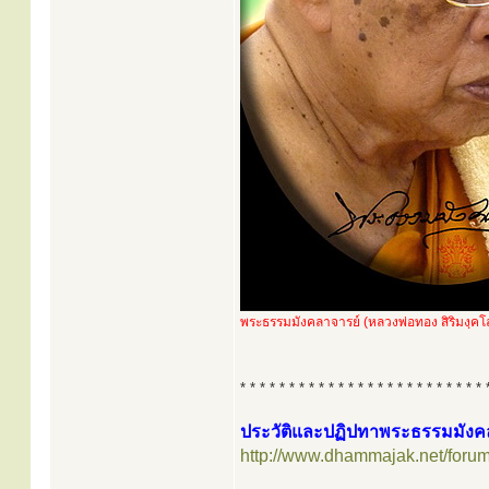
พระธรรมมังคลาจารย์ (หลวงพ่อทอง สิริมงฺคโ
* * * * * * * * * * * * * * * * * * * * * * * * * 
ประวัติและปฏิปทาพระธรรมมังคลา
http://www.dhammajak.net/foru