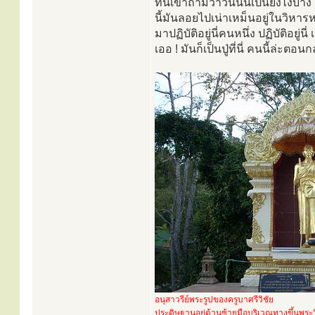
ที่นี้เขาถามว่าวันนั้นเป็นยังไงบ้า
นี้มันลอยไปเน่าเหม็นอยู่ในวิหารห
มาปฏิบัติอยู่นี่คนหนึ่ง ปฏิบัติอยู
เออ ! มันก็เป็นปู่ที่นี่ คนนี้ล่ะตอ
อนุสาวรีย์พระรูปของครูบาศรีวิชัย
ประดิษฐานอยู่ด้านซ้ายมือบริเวณทางขึ้นพระ