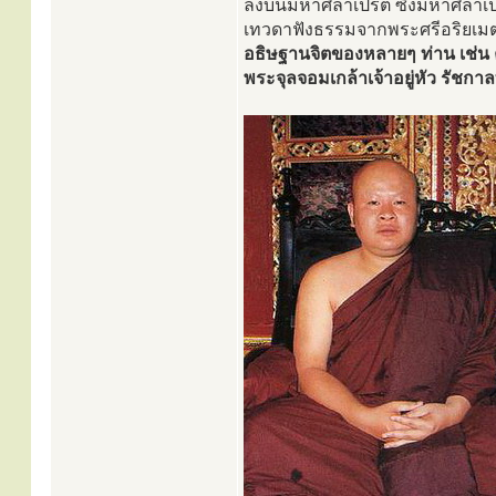
ลงบนมหาศิลาเปรต ซึ่งมหาศิลาเ
เทวดาฟังธรรมจากพระศรีอริยเม
อธิษฐานจิตของหลายๆ ท่าน เช่น
พระจุลจอมเกล้าเจ้าอยู่หัว รัชกาลท