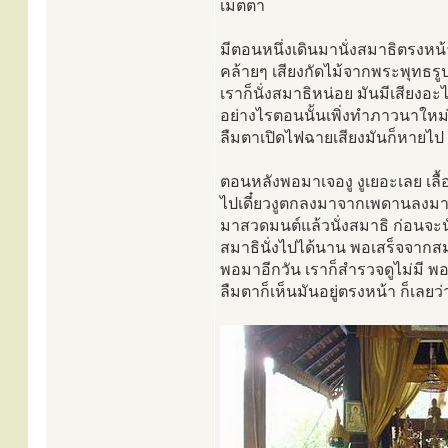
เมตตา
มีตอนหนึ่งเดินมานั่งสมาธิตรงหน้า
คล้ายๆ เสียงกัดไม้จากพระพุทธรูป
เราก็นั่งสมาธิหน่อย มันมีเสียงอะ
อย่างไรตอนนั้นเพิ่งทำภาวนาใหม่ๆ ท
ลืมตาเปิดไฟฉายเสียงมันก็หายไป 
ตอนหลังพอมาเจองู งูเยอะเลย เ
ไปเดี๋ยวงูตกลงมาจากเพดานลงมาตร
มาสวดมนต์แล้วนั่งสมาธิ ก่อนจะน
สมาธินั่งไปได้นาน พอเสร็จจากสมาธิ
พอมาอีกวัน เราก็สำรวจดูไม่มี พอน
ลืมตาก็เห็นมันอยู่ตรงหน้า ก็เลยว่