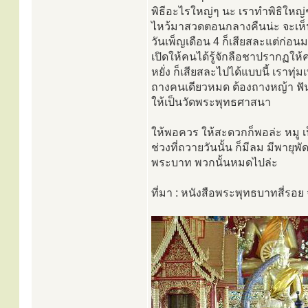
พิธีอะไรใหญ่ๆ นะ เราทำพิธิใหญ
ไหว้มาสวดตอนกลางคืนน่ะ จะเห็นเป
วันเพ็ญเดือน 4 ก็เสียสละแต่ก่อน
เปิดให้คนได้รู้จักลือชาปรากฏให
หยั่ง ก็เสียสละไปได้แบบนี้ เราทุ
ถางคนเดียวหมด ต้องถางหญ้า ฟัน
ให้เป็นวัดพระพุทธศาสนา
ให้พอควร ให้สะดวกก็พอล่ะ หมู เป
ช่วงที่ถวายวันนั้น ก็มีลม มีพายุพ
พระบาท พวกนั้นหมดไปล่ะ
ที่มา : หนังสือพระพุทธบาทสี่รอย