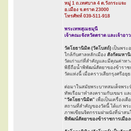
หมู่ 1 ถ.เทศบาล 4 ต.วังกระแจะ
อ.เมือง จ.ตราด 23000
โทรศัพท์ 039-511-918
พระเทพสุเมธมุนี
เจ้าคณะจังหวัดตราด และเจ้าอาว
วัดโยธานิมิต (วัดโบสถ์)
เป็นพระอา
ใกล้กับศาลหลักเมือง
สังกัดมหาน
วัดเก่าแก่ที่สำคัญและมีคุณค่าท
พิธีถือน้ำพิพัฒน์สัตยาของข้าร
วัดแห่งนี้ เมื่อคราวเสียกรุงศรีอยุธย
ต่อมาในสมัยพระบาทสมเด็จพระนั่งเ
ทัพเรือมาทำสงครามกับเขมร และระ
“วัดโยธานิมิต”
เพื่อเป็นเครื่องเ
สถานที่สำคัญของวัดนี้ ได้แก่ พ
ภาพเขียนจิตกรรมฝาผนังที่น่าสน
พิพัฒน์สัตยาของข้าราชการเมือ