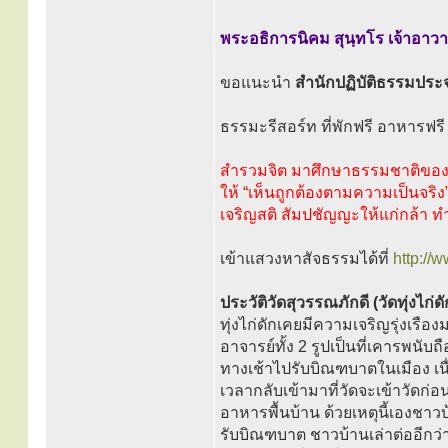
พระอธิการนิคม สุนฺทโร เจ้าอาว
ขอแนะนำ
สำนักปฏิบัติธรรมประจ
ธรรมะรีสอร์ท ที่พักฟรี อาหารฟรี
สำรวมจิต มาศึกษาธรรมชาติขอ
ให้ “เห็นถูกต้องตามความเป็นจริง
เจริญสติ สัมปชัญญะให้แก่กล้า ทำสั
เข้าแสวงหาสัจธรรมได้ที่
http:/
ประวัติวัดสุวรรณภักดี (วัดทุ่งไก่ดั
ทุ่งไก่ดักเคยมีความเจริญรุ่งเรือ
อาจารย์ทั้ง 2 รูปเป็นที่เคารพนั
ทางเช้าไปรับบิณฑบาตในเมือง เนื
เวลากลับเข้ามาที่วัดจะเข้าวัดก่
อาหารพื้นบ้าน ด้วยเหตุนี้เองชา
รับบิณฑบาต ชาวบ้านเล่าต่ออีก