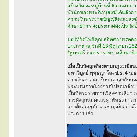
สร้างวัด ณ หมู่บ้านที่ 6 ต.แม่ปะ 
พำนักของพระภิกษุสงฆ์ได้แล้วอา
ความในพระราชบัญญัติคณะสงฆ์
ศึกษาธิการ จึงประกาศตั้งเป็นวัดข
ขอให้วัดโพธิคุณ สถิตสถาพรต
ประกาศ ณ วันที่ 13 มิถุนายน 25
รัฐมนตรีว่าการกระทรวงศึกษาธิ
เมื่อเป็นวัดถูกต้องตามกฎระเบี
มหาวิบูลย์ พุทฺธญาโณ ป.ธ. 4 น.ธ. 
ทางเจ้าอาวาสปรึกษาตกลงกับคณ
พระบรมราชโองการโปรดเกล้าฯ พร
เนื้อที่พระราชทานวิสุงคามสีมา 
การฝังลูกนิมิตและผูกพัทธสีมาตาม
แต่งตั้งคุณอุทัย มนธาตุผลิน เ
ประการแล้ว