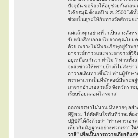
ปัจจุบัน ขอร้องให้อยู่ช่วยกัน
วิเชียรมุนี ตั้งแต่ปี พ.ศ. 2500 ได้
ช่วยเป็นธุระให้กับทางวัดสักระยะห
แต่แล้วทุกอย่างที่ว่าเป็นลางสังห
รับหนังสือบอกลงไปจากคุณโยมครูป
ด้วย เพราะไม่มีพระภิกษุอยู่จ
อาจารย์ถาวรและพระอาจารย์วิจิต
อยู่เหมือนกันว่า ทำไม ? ท่านทั้ง
จะส่งข่าวให้ทราบบ้างก็ไม่ส่งข่าว
อาวาสเดินทางขึ้นไป ท่านผู้รัก
พรรษาแรกเป็นที่พักสงฆ์มีพระอยู่
มาจากอำเภอสวนผึ้ง จังหวัดราชบุ
เรียบร้อยตลอดไตรมาส
ออกพรรษาไม่นาน มีหลายๆ อย่างเป็น
ทิฐิพระ ได้ตัดสินใจทันทีว่าจะต้อ
ปฏิบัติได้สั่งด้วยว่า “ท่านควรเ
เที่ยวกัมมัฏฐานอย่างพวกเรา”
ในร
วาสี” เพื่อเป็นการถวายเกียรติแ