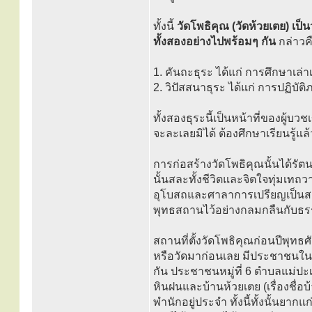
ทั้งนี้
วัดโพธิคุณ (วัดห้วยเตย) เป็
ทั้งสองอย่างไปพร้อมๆ กัน
กล่าวค
1. คันถะธุระ ได้แก่ การศึกษาเล่
2. วิปัสสนาธุระ ได้แก่ การปฏิ
ทั้งสองธุระนี้เป็นหน้าที่ของผู้
จะละเลยมิได้ ต้องศึกษาเรียนรู้แ
การก่อสร้างวัดโพธิคุณนั้นได้รัต
นั้นสละทั้งชีวิตและจิตใจทุ่มเท
อุโบสถและศาลาการเปรียญเป็นสถา
พุทธสถานไว้อย่างกลมกลืนกับธรร
สถานที่ตั้งวัดโพธิคุณก่อนปีพุทธศ
หรือวัดมาก่อนเลย มีประชาชนในต
กัน ประชาชนหมู่ที่ 6 ตำบลแม่ปะเป็
หินฝนและบ้านห้วยเตย (เรื่องชื่อบ
พำนักอยู่ประจำ ทั้งนี้ทั้งนั้นย