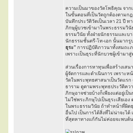
ความเป็นมาของวัดโพธิคุณ จากเป็น
ในขั้นตอนที่เป็นวัดถูกต้องตามกฎ
บันทึกประวัติวัดเป็นเวลา 21 ป
ภิกษุผู้บวชเข้ามาในพระธรรมวินั
ธรรมวินัย ทั้งฝ่ายนักธรรมและบา
นักธรรมชั้นตรี-โท-เอก นั้นมาก
ธุระ”
การปฏิบัติภาวนาทั้งสมถะ
เพราะเป็นธุระที่นักบวชผู้เข้ามาส
ส่วนเรื่องการหาทุนเพื่อสร้างเส
ผู้จัดการและดำเนินการ เพราะหน้า
วัดในพระพุทธศาสนาเป็นวัดแรก คื
ธาราม ดูตามพระพุทธประวัติความเ
ภิกษุอาจช่วยบ้างก็เพียงแต่อยู่เป็
ไม่ใช่พระภิกษุไปเป็นธุระเสียเอ
ในพระธรรมวินัย ถ้าทำหน้าที่ผิดธ
อื่นไป เป็นการได้สิ่งที่ไม่น่าจะ
ที่สุดหาทางแก้กันไม่ค่อยจะพบต้นเ