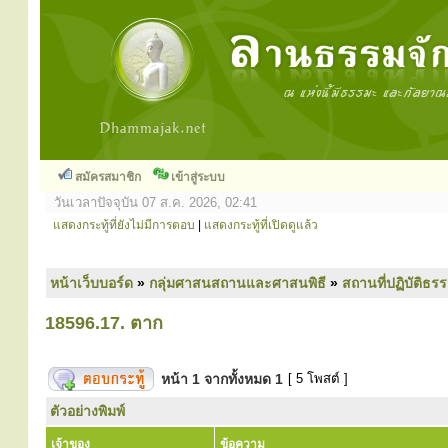
สมัครสมาชิก
เข้าสู่ระบบ
วันเวลาปัจจุบัน 07 ส.ค. 2026, 02:41
แสดงกระทู้ที่ยังไม่มีการตอบ
|
แสดงกระทู้ที่เปิดดูแล้ว
หน้าเว็บบอร์ด
»
กลุ่มศาสนสถานและศาสนพิธี
»
สถานที่ปฏิบัติธร
18596.17. ตาก
หน้า
1
จากทั้งหมด
1
[ 5 โพสต์ ]
ตัวอย่างพิมพ์
เจ้าของ
ข้อความ