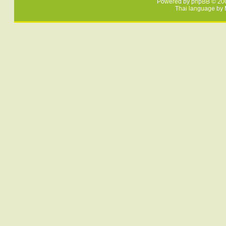
Powered by
phpBB
© 200
Thai language by