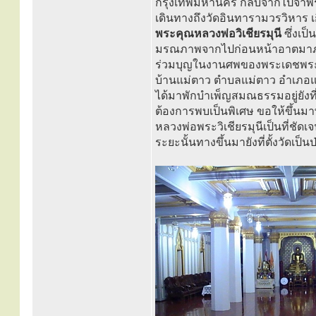
กรุงเทพมหานคร กลับจากไปจำพรรษ
เดินทางถึงวัดอินทารามวรวิหาร เ
พระคุณหลวงพ่อวิเชียรมุนี
ซึ่งเป
มรณภาพจากไปก่อนหน้าอาตมาภาพเ
ร่วมบุญในงานศพของพระเดชพระคุ
บ้านแม่ตาว ตำบลแม่ตาว อำเภอแม
ได้มาพักบำเพ็ญสมณธรรมอยู่ยังที่ต
ต้องการพบเป็นพิเศษ ขอให้ขึ้น
หลวงพ่อพระวิเชียรมุนีเป็นที่ชัดเ
ระยะนั้นทางขึ้นมายังที่ตั้งวัดเป