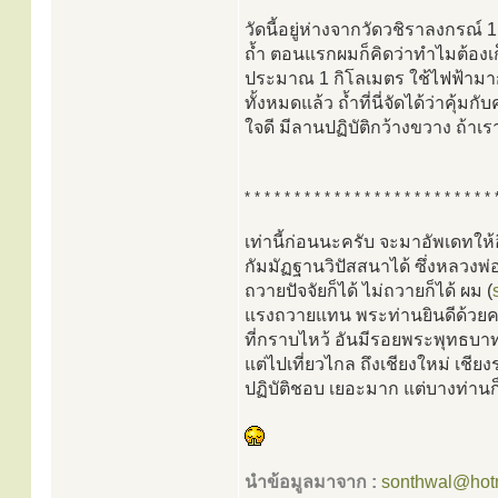
วัดนี้อยู่ห่างจากวัดวชิราลงกรณ์ 
ถ้ำ ตอนแรกผมก็คิดว่าทำไมต้องเก
ประมาณ 1 กิโลเมตร ใช้ไฟฟ้ามาก
ทั้งหมดแล้ว ถ้ำที่นี่จัดได้ว่าคุ้ม
ใจดี มีลานปฏิบัติกว้างขวาง ถ้าเราไม
* * * * * * * * * * * * * * * * * * * * * * * * * 
เท่านี้ก่อนนะครับ จะมาอัพเดทให้
กัมมัฏฐานวิปัสสนาได้ ซึ่งหลวงพ่
ถวายปัจจัยก็ได้ ไม่ถวายก็ได้ ผม (
แรงถวายแทน พระท่านยินดีด้วยคร
ที่กราบไหว้ อันมีรอยพระพุทธบาท
แต่ไปเที่ยวไกล ถึงเชียงใหม่ เชียง
ปฏิบัติชอบ เยอะมาก แต่บางท่าน
นำข้อมูลมาจาก :
sonthwal@hot