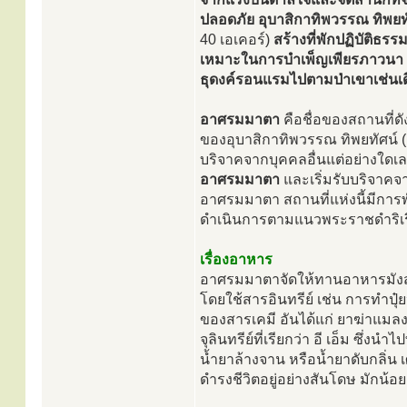
ปลอดภัย
อุบาสิกาทิพวรรณ ทิพยทั
40 เอเคอร์)
สร้างที่พักปฏิบัติธรร
เหมาะในการบำเพ็ญเพียรภาวนา รวม
ธุดงค์รอนแรมไปตามป่าเขาเช่นเด
อาศรมมาตา
คือชื่อของสถานที่ดัง
ของอุบาสิกาทิพวรรณ ทิพยทัศน์ (ค
บริจาคจากบุคคลอื่นแต่อย่างใดเลย
อาศรมมาตา
และเริ่มรับบริจาคจา
อาศรมมาตา สถานที่แห่งนี้มีการ
ดำเนินการตามแนวพระราชดำริเรื่
เรื่องอาหาร
อาศรมมาตาจัดให้ทานอาหารมังสวิ
โดยใช้สารอินทรีย์ เช่น การทำปุ๋
ของสารเคมี อันได้แก่ ยาฆ่าแมลง 
จุลินทรีย์ที่เรียกว่า อี เอ็ม ซึ่
น้ำยาล้างจาน หรือน้ำยาดับกลิ่น
ดำรงชีวิตอยู่อย่างสันโดษ มักน้