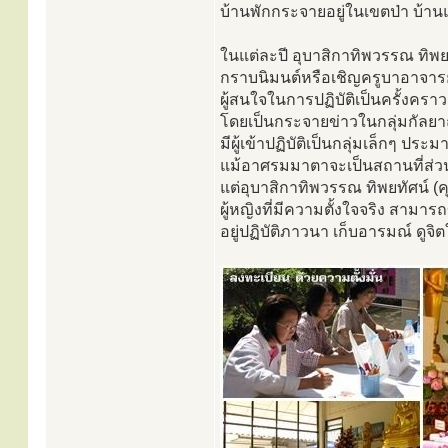
บ้านพักกระจายอยู่ในเขตป่า บ้า
ในแต่ละปี อุบาสิกาทิพวรรณ ทิพ
กราบนิมนต์หรือเชิญครูบาอาจา
ผู้สนใจในการปฏิบัติเป็นครั้งคราว
โดยเป็นกระจายข่าวในกลุ่มกัลยาณมิ
มีผู้เข้าปฏิบัติเป็นกลุ่มเล็กๆ ปร
แม้อาศรมมาตาจะเป็นสถานที่ส่วนบ
แต่อุบาสิกาทิพวรรณ ทิพยทัศน์ (ค
ผู้หญิงที่มีความตั้งใจจริง สาม
อยู่ปฏิบัติภาวนา เก็บอารมณ์ ดูจิ