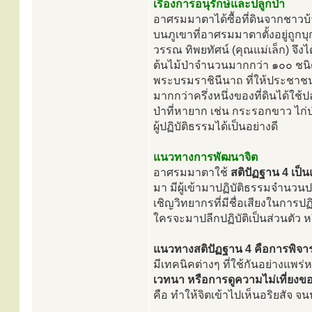
เรื่องการอนุรักษ์และปลูกป่า
อาศรมมาตาได้ซื้อที่ดินจากชาวบ้า
บนภูเขาที่อาศรมมาตาตั้งอยู่ถูกบุ
วรรณ ทิพยทัศน์ (คุณแม่เล็ก) จึงไ
ต้นไม้ป่าจำนวนมากกว่า ๑๐๐ ชน
พระบรมราชินีนาถ ที่ให้ประชาชนช
มากกว่าครึ่งหนึ่งของที่ดินได้ใช
ป่าที่หายาก เช่น กระรอกขาว ไก่
ผู้ปฏิบัติธรรมได้เป็นอย่างดี
แนวทางการพัฒนาจิต
อาศรมมาตาใช้
สติปัฏฐาน 4 เป็น
มา มีผู้เข้ามาปฏิบัติธรรมจำนว
เชิญวิทยากรที่มีชื่อเสียงในการปฏ
ใครจะมาปลีกปฏิบัติเป็นส่วนตัว 
แนวทางสติปัฏฐาน 4 คือการพิจา
มีเทคนิคต่างๆ ที่ใช้กันอย่างแพร่
เวทนา หรือการดูความไม่เที่ยงขอ
คือ ทำให้จิตเข้าไปเห็นอริยสัจ 