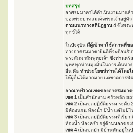
บทสรุป
อาศรมมาตาได้ดำเนินงานมาแล้วกว
ของพระบาทสมเด็จพระเจ้าอยู่หัว 
ตามแนวทางสติปัฏฐาน 4
ซึ่งพระ
ทุกข์ได้
ในปัจจุบัน
มีผู้เข้ามาใช้สถานท
ทางอาศรมมาตายินดีที่จะต้อนรับท
พระสัมมาสัมพุทธเจ้า ซึ่งท่านตร
พุทธทุกท่านมุ่งมั่นในการเดินทางเ
อื่น คือ
ทำประโยชน์ท่านได้โดยไม
ให้ผู้อื่นได้มากมาย แต่ขาดการพ
อาณาบริเวณเขตของอาศรมมาตา แบ
เขต 1
เป็นสำนักงาน ครัวหลัก สถาน
เขต 2
เป็นเขตปฏิบัติธรรม ระดับ 2 
มีห้องนอน ห้องน้ำ มีน้ำ แต่ไม่มีไ
เขต 3
เป็นเขตปฏิบัติธรรมที่เรียกว่
ห้องน้ำ ห้องครัว อยู่ด้านนอกของที
เขต 4
เป็นเขตป่า มีบ้านพักอยู่ในป่