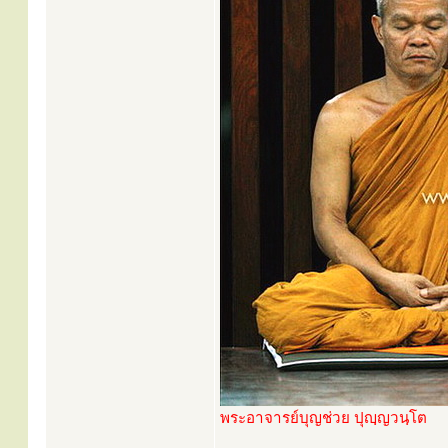
พระอาจารย์บุญช่วย ปุญฺญวนฺโต