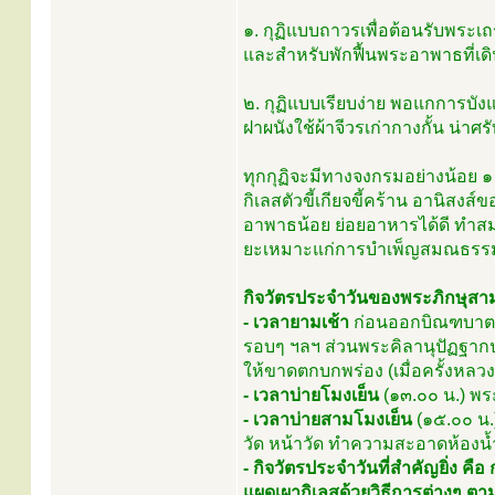
๑. กุฏิแบบถาวรเพื่อต้อนรับพระเ
และสำหรับพักฟื้นพระอาพาธที่เดิ
๒. กุฏิแบบเรียบง่าย พอแกการบัง
ฝาผนังใช้ผ้าจีวรเก่ากางกั้น น่าศรั
ทุกกุฏิจะมีทางจงกรมอย่างน้อย ๑
กิเลสตัวขี้เกียจขี้คร้าน อานิส
อาพาธน้อย ย่อยอาหารได้ดี ทำสมา
ยะเหมาะแก่การบำเพ็ญสมณธรรม
กิจวัตรประจำวันของพระภิกษุสาม
- เวลายามเช้า
ก่อนออกบิณฑบาต 
รอบๆ ฯลฯ ส่วนพระคิลานุปัฏฐากปร
ให้ขาดตกบกพร่อง (เมื่อครั้งหลวงป
- เวลาบ่ายโมงเย็น
(๑๓.๐๐ น.) พ
- เวลาบ่ายสามโมงเย็น
(๑๕.๐๐ น.
วัด หน้าวัด ทำความสะอาดห้องน้ำ
- กิจวัตรประจำวันที่สำคัญยิ่ง 
แผดเผากิเลสด้วยวิธีการต่างๆ ตาม