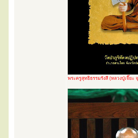
พระครูสุทธิธรรมรังสี (หลวงปู่เจี๊ยะ จ