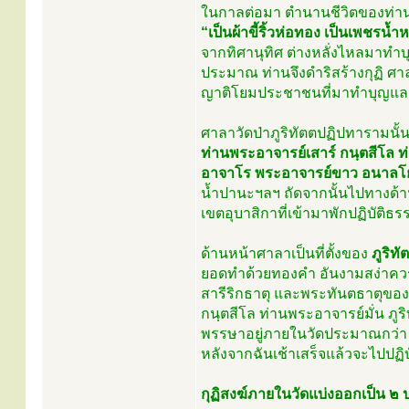
ในกาลต่อมา ตำนานชีวิตของท่านเร
“เป็นผ้าขี้ริ้วห่อทอง เป็นเพชรน้ำห
จากทิศานุทิศ ต่างหลั่งไหลมาท
ประมาณ ท่านจึงดำริสร้างกุฏิ 
ญาติโยมประชาชนที่มาทำบุญและป
ศาลาวัดป่าภูริทัตตปฏิปทารามนั้น
ท่านพระอาจารย์เสาร์ กนฺตสีโล ท
อาจาโร พระอาจารย์ขาว อนาลโย
น้ำปานะฯลฯ ถัดจากนั้นไปทางด้าน
เขตอุบาสิกาที่เข้ามาพักปฏิบัติธร
ด้านหน้าศาลาเป็นที่ตั้งของ
ภูริทั
ยอดทำด้วยทองคำ อันงามสง่าควร
สารีริกธาตุ และพระทันตธาตุของท
กนฺตสีโล ท่านพระอาจารย์มั่น ภูริ
พรรษาอยู่ภายในวัดประมาณกว่า ๓
หลังจากฉันเช้าเสร็จแล้วจะไปปฏิบ
กุฏิสงฆ์ภายในวัดแบ่งออกเป็น ๒