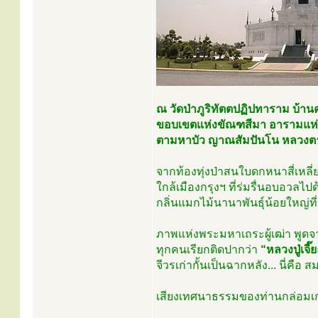
ณ วัดป่าภูริทัตตปฏิปทาราม บ้
ขอบเขตแห่งขัณฑสีมา อารามแห่งนี
ตามหาบัว ญาณสัมปันโน หลวงตาได้
จากท้องทุ่งป่าสนใบดกหนาสี่เหลี
ใกล้เมืองกรุงฯ ที่ร่มรื่นอบอว
กลิ่นแมกไม้นานาพันธุ์น้อยใหญ่ท
ภาพแห่งพระมหาเถระผู้เฒ่า พูดจาเส
ทุกคนเรียกติดปากว่า
“หลวงปู่เจี๊
จีวรเก่ากั้นเป็นฉากหลัง... นี่ค
เสียงเทศนาธรรมของท่านกล่อมเกลาจ