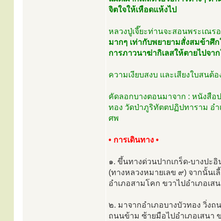
จิตใจให้เหือดแห้งไป
หลวงปู่เจี๊ยะท่านจะสอนพระเณรอย
มากๆ เท่ากับพยายามสั่งสมข้าศึกใ
การภาวนาฆ่ากิเลสให้ตายไปจากใ
ความเงียบสงบ และเสียงใบสนต้อง
คัดลอกบางตอนมาจาก : หนังสือประวัต
ทอง วัดป่าภูริทัตตปฏิปทาราม อำ
ศพ
• การเดินทาง •
๑. ขึ้นทางด่วนปากเกร็ด-บางปะอ
(ทางหลวงหมายเลข ๙) จากนั้นเลี
อำเภอสามโคก ขวาไปอำเภอเสนา ว
๒. มาจากอำเภอบางบัวทอง วิ่ง
ถนนข้าม ซ้ายมือไปอำเภอเสนา ขว