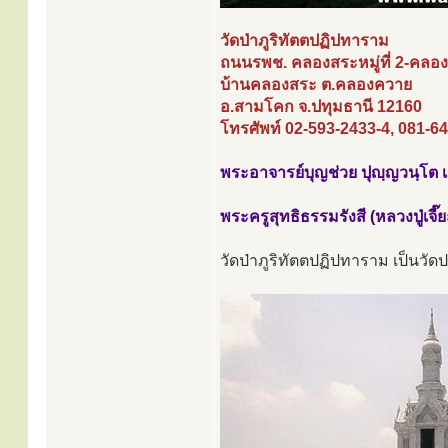
วัดป่าภูริทัตตปฏิปทาราม
ถนนรพช. คลองสระหมู่ที่ 2-คลองส
บ้านคลองสระ ต.คลองควาย
อ.สามโคก จ.ปทุมธานี 12160
โทรศัพท์ 02-593-2433-4, 081-6
พระอาจารย์บุญช่วย ปุญฺญวนฺโต เจ
พระครูสุทธิธรรมรังสี (หลวงปู่เจี๊
วัดป่าภูริทัตตปฏิปทาราม เป็นวัดปฏ