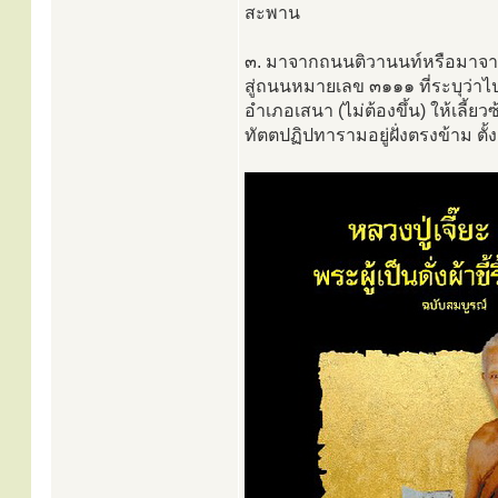
สะพาน
๓. มาจากถนนติวานนท์หรือมาจากรัง
สู่ถนนหมายเลข ๓๑๑๑ ที่ระบุว่า
อำเภอเสนา (ไม่ต้องขึ้น) ให้เลี้ย
ทัตตปฏิปทารามอยู่ฝั่งตรงข้าม 