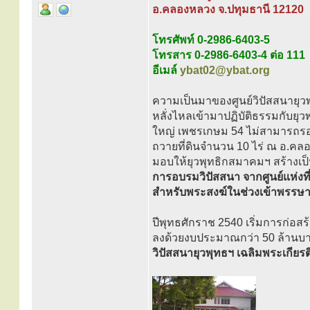
อ.คลองหลวง จ.ปทุมธานี 12120
โทรศัพท์ 0-2986-6403-5
โทรสาร 0-2986-6403-4 ต่อ 111
อีเมล์
ybat02@ybat.org
ความเป็นมาของศูนย์วิปัสสนายุวพุ
หลั่งไหลเข้ามาปฏิบัติธรรมกับยุ
ใหญ่ เพชรเกษม 54 ไม่สามารถรองร
ถวายที่ดินจำนวน 10 ไร่ ณ อ.คล
มอบให้ยุวพุทธิกสมาคมฯ สร้างเป็น
การอบรมวิปัสสนา จากศูนย์แห่งที่
สำหรับพระสงฆ์ในช่วงเข้าพรรษา
ปีพุทธศักราช 2540 เริ่มการก่อสร
ลงด้วยงบประมาณกว่า 50 ล้านบา
วิปัสสนายุวพุทธฯ เฉลิมพระเกียรต