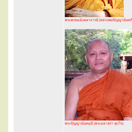
พระพรหมมังคลาจารย์ (หลวงพ่อปัญญานันทภิ
พระปัญญานันทมุนี (พระมหาสง่า สุภโร)