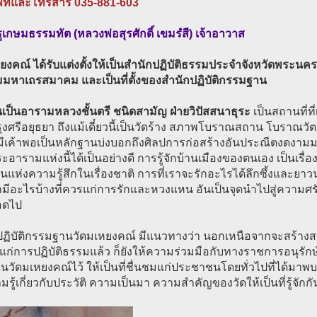
พท์และโทรสาร 035-881-603
เกษมธรรมทัต (หลวงพ่อสุรศักดิ์ เขมรํสี) เจ้าอาวาส
ยงคณ์ ได้รับแต่งตั้งให้เป็นสำนักปฏิบัติธรรมประจำจังหวัดพระนครศร
มมหาเถรสมาคม และเป็นที่ตั้งของสำนักปฏิบัติกรรมฐาน
ันเป็นอารามหลวงชั้นตรี ชนิดสามัญ ฝ่ายวิปัสสนาธุระ
เป็นสถานที่ที
ุงศรีอยุธยา ถึงแม้เดี๋ยวนี้เป็นวัดร้าง สภาพโบราณสถาน โบราณวัตถุ
มีเค้าพอเป็นหลักฐานบ่งบอกถึงศิลปการก่อสร้างอันประณีตงดง
อารามแห่งนี้ได้เป็นอย่างดี การรู้จักบ้านเมืองของตนเอง เป็นเรื่อ
แห่งความรู้สึกในเรื่องชาติ การที่เราจะรักอะไรได้ลึกซึ้งและยาวนาน 
ามีอะไรบ้างที่ควรแก่การรักและหวงแหน อันเป็นจุดนำไปสู่ความศรัท
ลอดไป
ฏิบัติกรรมฐานวัดมเหยงคณ์ มีแนวทางว่า นอกเหนือจากจะสร้างสถานที
แก่การปฏิบัติธรรมแล้ว ก็ยังให้ความร่วมมือกับทางราชการอนุรั
ในวัดมเหยงคณ์ไว้ ให้เป็นที่ชื่นชมแก่ประชาชนโดยทั่วไปที่ได้มาพบ
มรู้เกี่ยวกับประวัติ ความเป็นมา ความสำคัญของวัดให้เป็นที่รู้จั