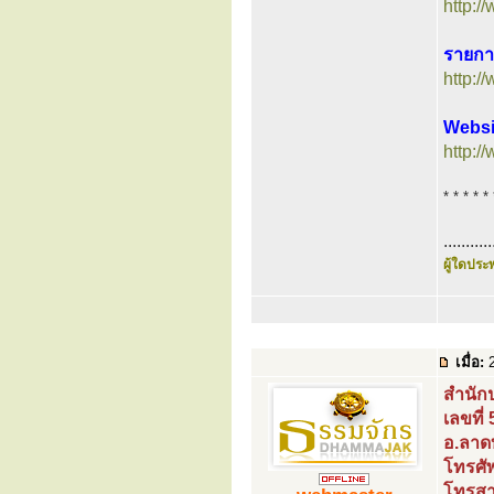
http:/
รายการ
http:/
Websi
http:
* * * * * 
...........
ผู้ใดประพ
เมื่อ:
2
สำนักป
เลขที่
อ.ลาด
โทรศั
โทรสา