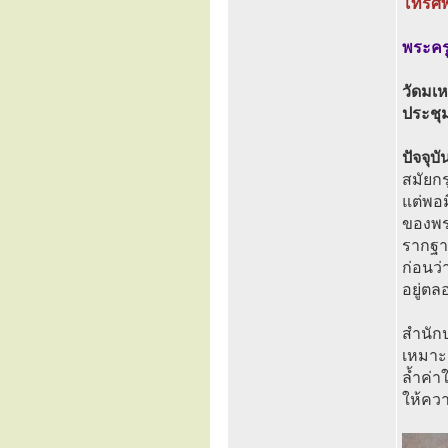
โทรศั
พระครู
วัดมเห
ประชุ
ปัจจุบ
สมัยกร
แต่พอ
ของพระ
รากฐาน
ก่อนว่
อยู่ต
สำนักป
เหมาะ
ล้ำค่า
ให้ควา