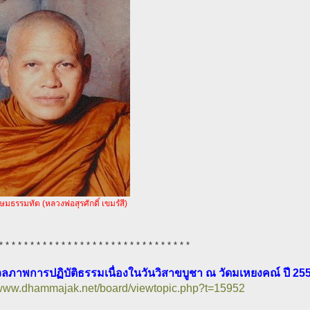
ษมธรรมทัต (หลวงพ่อสุรศักดิ์ เขมรํสี)
* * * * * * * * * * * * * * * * * * * * * * * * * * * * * * *
ลภาพการปฏิบัติธรรมเนื่องในวันวิสาขบูชา ณ วัดมเหยงคณ์ ปี 25
//www.dhammajak.net/board/viewtopic.php?t=15952