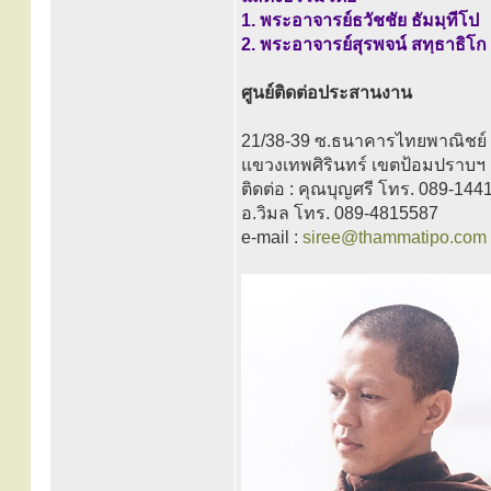
1. พระอาจารย์ธวัชชัย ธัมมฺทีโป
2. พระอาจารย์สุรพจน์ สทฺธาธิโก
ศูนย์ติดต่อประสานงาน
21/38-39 ซ.ธนาคารไทยพาณิชย
แขวงเทพศิรินทร์ เขตป้อมปราบฯ
ติดต่อ : คุณบุญศรี โทร. 089-144
อ.วิมล โทร. 089-4815587
e-mail :
siree@thammatipo.com