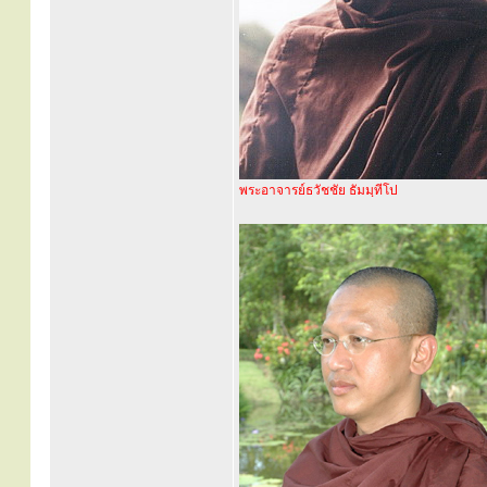
พระอาจารย์ธวัชชัย ธัมมฺทีโป