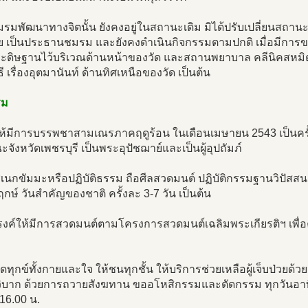
รมพัฒนาทางจิตนั้น ยังคงอยู่ในสถานะเดิม มิได้ปรับเปลี่ยนสถานะแ
ย เป็นประธานชมรม และยังคงดำเนินกิจกรรมตามปกติ เมื่อมีการขยา
 ประดิษฐานไว้บริเวณด้านหน้าของวัด และสถานพยาบาล คลีนิคสหมิ
ี เรื่องอุตมานันท์ ด้านทิศเหนือของวัด เป็นต้น
รม
ดให้มีการบรรพชาสามเณรภาคฤดูร้อน ในเดือนเมษายน 2543 เป็นคร
ะจังหวัดเพชรบุรี เป็นพระอุปัชฌาย์และเป็นผู้อุปถัมภ์
ชเนกขัมมะหรือปฏิบัติธรรม ถือศีลสวดมนต์ ปฏิบัติกรรมฐานวิปัสส
ฤกษ์ วันสำคัญของชาติ ครั้งละ 3-7 วัน เป็นต้น
รงค์ให้มีการสวดมนต์ตามโครงการสวดมนต์เฉลิมพระเกียรติฯ เพื
ัดทุกข์ทั้งกายและใจ ให้ชนทุกชั้น ให้บริการช่วยเหลือผู้เจ็บป่ว
ิบาก ด้วยการถวายสังฆทาน ขออโหสิกรรมและตัดกรรม ทุกวันอาทิ
16.00 น.