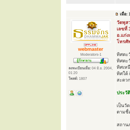
เมื่อ:
1
วัดพุส
เลขที่ 
อ.แก่ง
โทรศั
webmaster
ทิศตะว
Moderators-1
ทิศตะ
ทิศเหน
ลงทะเบียนเมื่อ:
04 มิ.ย. 2004,
01:20
ทิศใต้
โพสต์:
1807
สะดวกต
ประวัต
เป็นวัด
ตามชื
สถานภา