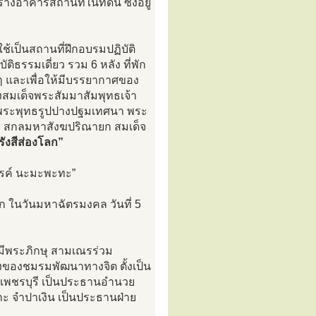
อาคารสถานที่ในที่ดิน ซึ่งอยู่
อใช้เป็นสถานที่ฝึกอบรมปฏิบัติ
ติธรรมเดี่ยว รวม 6 หลัง ที่พัก
่างๆ และเพื่อให้มีบรรยากาศของ
มเด็จพระสัมมาสัมพุทธเจ้า
พระพุทธรูปปางปฐมเทศนา พระ
ช สกลมหาสังฆปริณายก สมเด็จ
ังสีส่องโลก”
รรค์ นะมะพะทะ”
ลก ในวันมหาฉัตรมงคล วันที่ 5
บมีพระภิกษุ สามเณรร่วม
ึ่งของชมรมพัฒนาทางจิต ตั้งเป็น
ดเพชรบุรี เป็นประธานอำนวย
 จำปาเงิน เป็นประธานฝ่าย