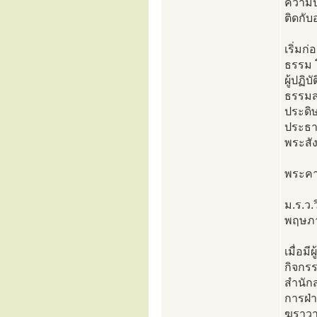
ความปร
ติดกั
เริ่มก
ธรรม โ
ผู้ปฏิ
ธรรมส
ประดิ
ประธา
พระสั
พระคา
ม.ร.ว.
พฤษภา
เมื่อม
กิจกรร
สำนัก
การฝ่
ฆราวา