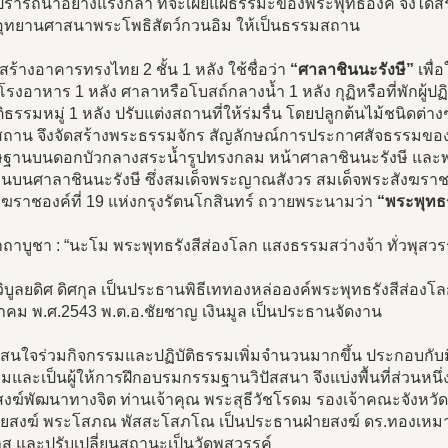
ารถนาอย่างแรงกล้า ที่จะเผยแผ่ธรรมะของพระพุทธองค์ จึงได้สร้าง
บอุทยานศาสนาพระโพธิสัตว์กวนอิม ให้เป็นธรรมสถาน
่อสร้างอาคารทรงไทย 2 ชั้น 1 หลัง ใช้ชื่อว่า
“ศาลาชินนะรังษี”
เพื่
รงอาหาร 1 หลัง ศาลาหรือโบสถ์กลางน้ำ 1 หลัง กุฏิหรือที่พักผู้ปฏิบั
บัติธรรมหมู่ 1 หลัง ปรับแต่งสถานที่ให้ร่มรื่น โดยปลูกต้นไม้ชนิดต
ถาน จึงจัดสร้างพระธรรมจักร สัญลักษณ์การประกาศสัจธรรมของส
ษฐานบนดอกบัวกลางสระน้ำรูปทรงกลม หน้าศาลาชินนะรังษี และ
นบนศาลาชินนะรังษี ซึ่งสมเด็จพระญาณสังวร สมเด็จพระสังฆรา
งฆราชองค์ที่ 19 แห่งกรุงรัตนโกสินทร์ ถวายพระนามว่า
“พระพุทธร
ถาบูชา : “นะโม พระพุทธรังสีส่องโลก แสงธรรมสว่างจ้า ทั่วพุสว
วิบูลยดิศ ดิศกุล เป็นประธานพิธีเททองหล่อองค์พระพุทธรังสีส่องโ
คม พ.ศ.2543 พ.ต.อ.ชัยชาญ เงินมูล เป็นประธานจัดงาน
ีผู้สนใจร่วมกิจกรรมและปฏิบัติธรรมเพิ่มจำนวนมากขึ้น ประกอบกั
มและเป็นผู้ให้การฝึกอบรมกรรมฐานวิปัสสนา จึงแบ่งพื้นที่ส่วนหน
สงฆ์พัฒนาทางจิต ท่านเจ้าคุณ พระสุธีวัชโรดม รองเจ้าคณะจังหวั
ายสงฆ์ พระโสภณ พัสสะโสภโณ เป็นประธานฝ่ายสงฆ์ ดร.ทองเหมาะ
ส และปรับเปลี่ยนสถานะเป็นวัดพุสวรรค์