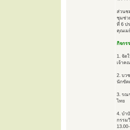
ส่วนชม
ชุมช่ว
ที่ 6
คุณเมธ
กิจกร
1. จั
เจ้าคณ
2. บว
นักขัต
3. รณ
ไทย
4. บำบ
กรรมว
13.00-