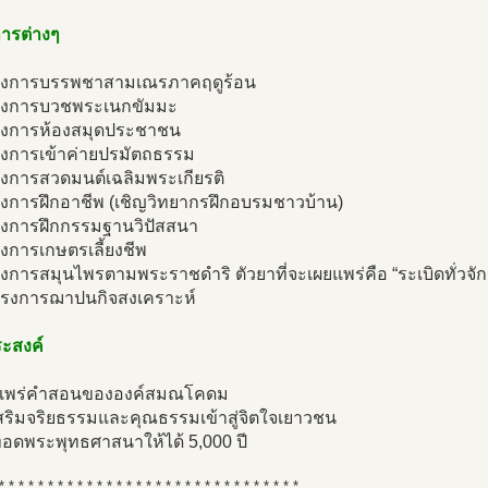
ารต่างๆ
รงการบรรพชาสามเณรภาคฤดูร้อน
รงการบวชพระเนกขัมมะ
รงการห้องสมุดประชาชน
รงการเข้าค่ายปรมัตถธรรม
รงการสวดมนต์เฉลิมพระเกียรติ
รงการฝึกอาชีพ (เชิญวิทยากรฝึกอบรมชาวบ้าน)
รงการฝึกกรรมฐานวิปัสสนา
งการเกษตรเลี้ยงชีพ
งการสมุนไพรตามพระราชดำริ ตัวยาที่จะเผยแพร่คือ “ระเบิดทั่วจั
ครงการฌาปนกิจสงเคราะห์
ระสงค์
ยแพร่คำสอนขององค์สมณโคดม
เสริมจริยธรรมและคุณธรรมเข้าสู่จิตใจเยาวชน
ทอดพระพุทธศาสนาให้ได้ 5,000 ปี
* * * * * * * * * * * * * * * * * * * * * * * * * * * * * * *