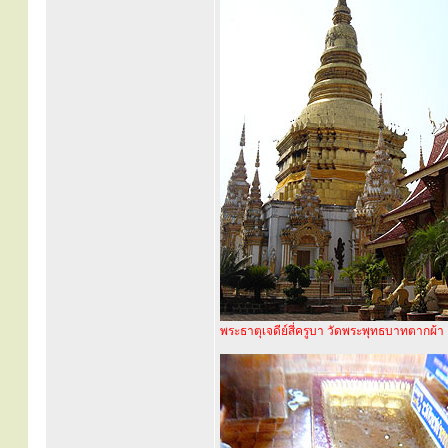
พระธาตุเจดีย์สี่ครูบา วัดพระพุทธบาทตากผ้า