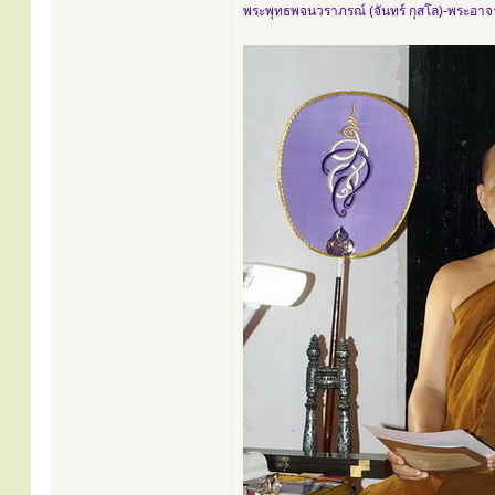
พระพุทธพจนวราภรณ์ (จันทร์ กุสโล)-พระอาจ