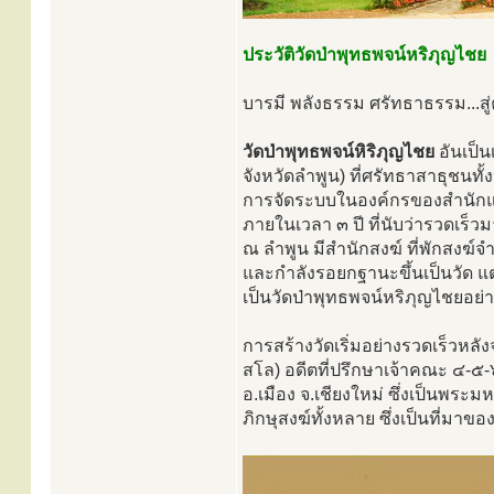
ประวัติวัดป่าพุทธพจน์หริภุญไชย
บารมี พลังธรรม ศรัทธาธรรม...สู
วัดป่าพุทธพจน์หิริภุญไชย
อันเป็
จังหวัดลำพูน) ที่ศรัทธาสาธุชนทั
การจัดระบบในองค์กรของสำนักแห่
ภายในเวลา ๓ ปี ที่นับว่ารวดเร็วม
ณ ลำพูน มีสำนักสงฆ์ ที่พักสงฆ
และกำลังรอยกฐานะขึ้นเป็นวัด 
เป็นวัดป่าพุทธพจน์หริภุญไชยอย
การสร้างวัดเริ่มอย่างรวดเร็วหล
สโล) อดีตที่ปรึกษาเจ้าคณะ ๔-๕-
อ.เมือง จ.เชียงใหม่ ซึ่งเป็นพร
ภิกษุสงฆ์ทั้งหลาย ซึ่งเป็นที่