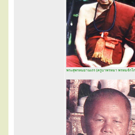
พระสุพรหมยานเถร (ครูบาพรหมา พรหมจักโก