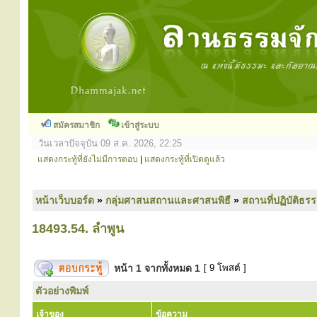
สมัครสมาชิก
เข้าสู่ระบบ
วันเวลาปัจจุบัน 09 ส.ค. 2026, 22:25
แสดงกระทู้ที่ยังไม่มีการตอบ
|
แสดงกระทู้ที่เปิดดูแล้ว
หน้าเว็บบอร์ด
»
กลุ่มศาสนสถานและศาสนพิธี
»
สถานที่ปฏิบัติธร
18493.54. ลำพูน
หน้า
1
จากทั้งหมด
1
[ 9 โพสต์ ]
ตัวอย่างพิมพ์
เจ้าของ
ข้อความ