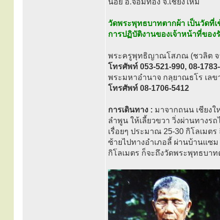
น้อย อ.จอมทอง จ.เชียงใหม่
วัดพระพุทธบาทตากผ้า เป็นวัดที่เ
การปฏิบัติงานของเจ้าหน้าที่ข
พระครูพุทธิญาณโสภณ (ชวลิต จา
โทรศัพท์ 053-521-990, 08-1783
พระมหาอำนาจ กลฺยาณธโร เลขาน
โทรศัพท์ 08-1706-5412
การเดินทาง :
มาจากถนน เชียงใหม
ลำพูน ให้เลี้ยวขวา วิ่งผ่านทาง
เรื่อยๆ ประมาณ 25-30 กิโลเมตร ถ
ซ้ายไปทางอำเภอลี้ ผ่านบ้านแซม 
กิโลเมตร ก็จะถึงวัดพระพุทธบาท