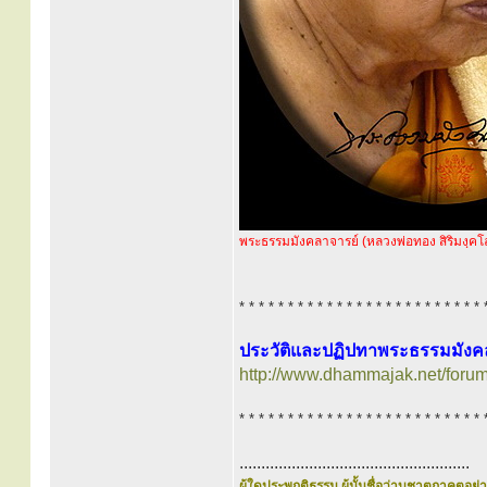
พระธรรมมังคลาจารย์ (หลวงพ่อทอง สิริมงฺคโ
* * * * * * * * * * * * * * * * * * * * * * * * * 
ประวัติและปฏิปทาพระธรรมมังคลา
http://www.dhammajak.net/foru
* * * * * * * * * * * * * * * * * * * * * * * * * 
.....................................................
ผู้ใดประพฤติธรรม ผู้นั้นชื่อว่าบูชาตถาคตอย่าง