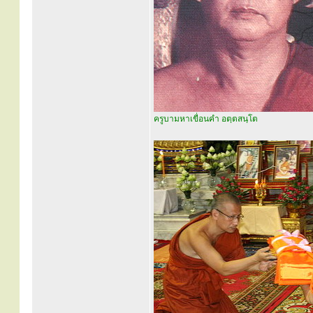
ครูบามหาเขื่อนคำ อตฺตสนฺโต