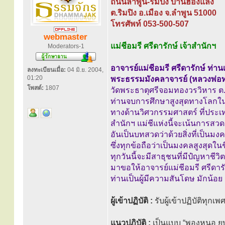
ถนนลำพูน-ริมปิง บ้านฮ่องแล้ง
ต.ริมปิง อ.เมือง จ.ลำพูน 51000
โทรศัพท์ 053-500-507
webmaster
แม่ชีอมรี ศรีดารักษ์ เจ้าสำนักฯ
Moderators-1
อาจารย์แม่ชีอมรี ศรีดารักษ์ ท่าน
ลงทะเบียนเมื่อ:
04 มิ.ย. 2004,
01:20
พระธรรมมังคลาจารย์ (หลวงพ่อทอ
โพสต์:
1807
วัดพระธาตุศรีจอมทองวรวิหาร ต.
ท่านจบการศึกษาสูงสุดทางโลกใ
ทางด้านวิศวกรรมศาสตร์ ที่ประเ
สำนักฯ แม่ชีแห่งนี้จะเน้นการ
อันเป็นบทสวดว่าด้วยสิ่งที่เป็นม
ซึ่งทุกข้อถือว่าเป็นมงคลสูงสุดในช
ทุกวันนี้จะมีสาธุชนที่มีปํญหาชีวิต
มาขอให้อาจารย์แม่ชีอมรี ศรีดาร
ท่านเป็นผู้มีความสันโดษ มักน้อ
ผู้เข้าปฏิบัติ :
รับผู้เข้าปฏิบัติทุกเ
แนวปฏิบัติ :
เป็นแบบ “พองหนอ ยุ