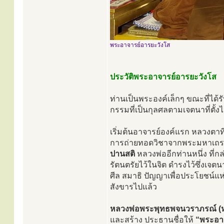
พระอาจารย์อารยะวังโส
ประวัติพระอาจารย์อารยะวังโส
ท่านเป็นพระองค์เล็กๆ ขณะที่ได้
กรรมที่เป็นกุลศลตามเจตนาที่ตั้
เริ่มต้นอาจารย์องค์แรก หลวงตาที
การถ่ายทอดวิชาจากพระมหาเถระใ
ปานสติ
หลวงพ่ออีกท่านหนึ่ง ที่ก
รัตนตรัยไว้ในจิต ดำรงไว้ซึ่งเจต
ศีล สมาธิ ปัญญาเพื่อประโยชน์
สังขารไปแล้ว
หลวงพ่อพระพุทธพจนวราภรณ์ (หลว
และสร้าง ประธานชื่อให้
“พระอาจ