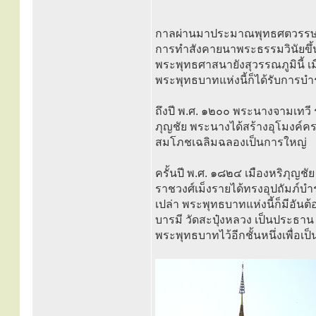
กาลผ่านมาประมาณพุทธศตวรรษที่
การทำสังคายนาพระธรรมวินัยขึ้น 
พระพุทธศาสนายังสุวรรณภูมินี้ 
พระพุทธบาทแห่งนี้ก็ได้รับการบำร
ถึงปี พ.ศ. ๑๒๐๐ พระนางจามเทวี 
ภุญชัย พระนางได้สร้างอุโมงค์คร
สมโภชเฉลิมฉลองเป็นการใหญ่
ครั้นปี พ.ศ. ๑๘๒๔ เมืองหริภุญชั
ราชวงศ์เม็งรายได้ทรงอุปถัมภ์บำร
เปล่า พระพุทธบาทแห่งนี้ก็มีอัน
บารมี วัดสะปุ๋งหลวง เป็นประธ
พระพุทธบาทไว้อีกชั้นหนึ่งเพื่อเป