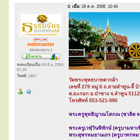
เมื่อ:
18 ต.ค. 2008, 10:45
webmaster
Moderators-1
ลงทะเบียนเมื่อ:
04 มิ.ย. 2004,
01:20
โพสต์:
1807
วัดพระพุทธบาทตากผ้า
เลขที่ 279 หมู่ 6 ถ.สายลำพูน-ลี้
ต.มะกอก อ.ป่าซาง จ.ลำพูน 511
โทรศัพท์ 053-521-990
พระครูพุทธิญาณโสภณ (ชวลิต จาร
พระครูเวฬุวันพิทักษ์ (ครูบามหาเ
พระสุพรหมยานเถร (ครูบาพรหมา