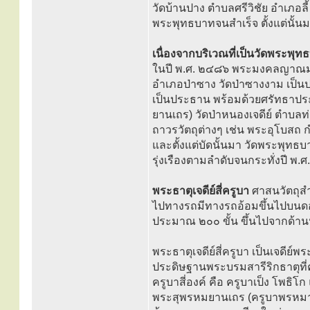
วัดบ้านปาง ตำบลศรีวิชัย อำเภอ
พระพุทธบาทจนสำเร็จ ตั้งแต่นั้น
เนื่องจากบริเวณที่เป็นวัดพระพ
ในปี พ.ศ. ๒๔๘๖ พระมงคลญาณมุน
อำเภอป่าซาง วัดป่าซางงาม เป็
เป็นประธาน พร้อมด้วยศรัทธาปร
ยานเถร) วัดป่าหนองเจดีย์ ตำบลท
ถาวรวัตถุต่างๆ เช่น พระอุโบสถ ก
และตั้งแต่บัดนั้นมา วัดพระพุทธ
รุ่งเรืองตามลำดับจนกระทั่งปี พ
พระธาตุเจดีย์สี่ครูบา
ศาสนวัตถุส
ไปทางรถมีทางรถอ้อมขึ้นไปบนดอ
ประมาณ ๒๐๐ ขั้น ขึ้นไปจากด้าน
พระธาตุเจดีย์สี่ครูบา เป็นเจดีย์พ
ประดิษฐานพระบรมสารีริกธาตุที่คร
ครูบาสี่องค์ คือ ครูบาเป็ง โพธิโ
พระสุพรหมยานเถร (ครูบาพรหมา