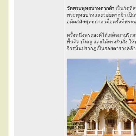
วัดพระพุทธบาทตากผ้า
เป็นวัดที
พระพุทธบาทและรอยตากผ้า เป็นท
อดีตสมัยพุทธกาล เมื่อครั้งที่พระ
ครั้งหนึ่งพระองค์ได้เสด็จมาบร
พื้นศิลาใหญ่ และได้ทรงรับสั่ง 
จีวรนั้นปรากฏเป็นรอยตารางคล้ายตา