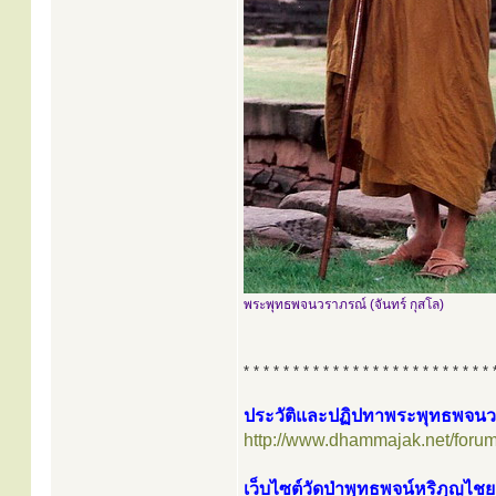
พระพุทธพจนวราภรณ์ (จันทร์ กุสโล)
* * * * * * * * * * * * * * * * * * * * * * * * * 
ประวัติและปฏิปทาพระพุทธพจนวรา
http://www.dhammajak.net/foru
เว็บไซต์วัดป่าพุทธพจน์หริภุญไชย