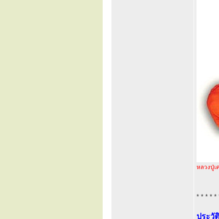
หลวงปู่เค
* * * * * 
ประวัต