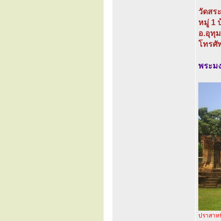
วัดสร
หมู่ 
อ.อุทุ
โทรศั
พระมงค
ปราสาทห