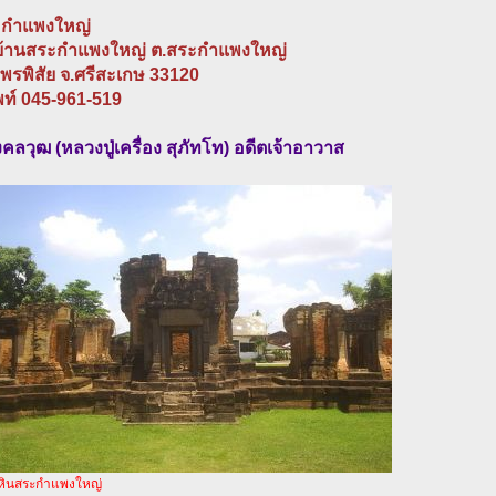
ะกำแพงใหญ่
1 บ้านสระกำแพงใหญ่ ต.สระกำแพงใหญ่
มพรพิสัย จ.ศรีสะเกษ 33120
พท์ 045-961-519
ลวุฒ (หลวงปู่เครื่อง สุภัทโท) อดีตเจ้าอาวาส
ินสระกำแพงใหญ่