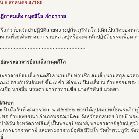
าน จ.สกลนคร 47180
ีกาสมเส็ง กนฺตสีโล เจ้าอาวาส
รีแก้ว เป็นวัดป่าปฏิบัติสายหลวงปู่มั่น ภูริทัตโต (เดิมเป็นวัดของหลวง
ท่านที่จะเดินทางมากราบหลวงปู่หรือจะมาพักปฏิบัติธรรมเพื่อคว
* * * * * * * * * * * * * * * * * * * * * * * * * * * * * * *
ิย่อพระอาจารย์สมเส็ง กนฺตสีโล
ะอาจารย์สมเส็ง กนฺตสีโล นามเดิมท่านชื่อ สมเส็ง นามสกุล นวลตา เ
๘๔ ตรงกับวันจันทร์ ขึ้น ๔ ค่ำ เดือน ๔ ปีมะเส็ง ณ ตำบลจอมพระ 
านชื่อ นายลิ้ม นวลตา มารดาท่านชื่อ นางคำพันธ์ นวลตา
ปสมบท
๑ ปี เมื่อวันที่ ๘ มกราคม พ.ศ.๒๕๒๕ ท่านได้อุปสมบทเป็นพระภิ
มพร ตำบลพรรณา อำเภอพรรณานิคม จังหวัดสกลนคร โดยมี พระอริยเ
สีปาลิวัน จังหวัดกาฬสินธุ์ เป็นพระอุปัชฌาย์, พระอาจารย์สุวัจน์ สุ
ะกรรมวาจาจารย์ และพระอาจารย์อุทัย สิริธโร วัดถ้ำพระภูวัว จ
ย์