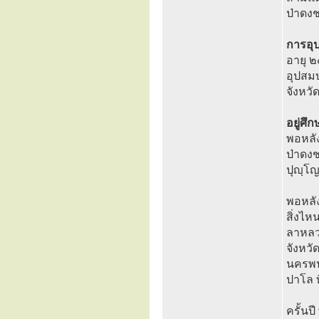
ป่าดงช
การอุ
อายุ ๒
อุปสม
จังหว
อยู่ศ
พอหลัง
ป่าดงช
ปุญฺโญ
พอหลัง
สิ่งไห
ลาหลว
จังหว
นครพน
ปาโล ท
ครั้น