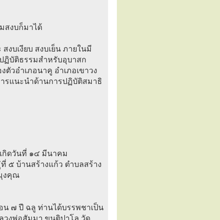
ามสงบก็มาได้
ะ สงบเงียบ สงบเย็น ภายในมี
าปฏิบัติธรรมสำหรับอุบาสก
ของตัวอำเภอนาคู อำเภอเขาวง
้การแนะนำด้านการปฏิบัติสมาธิ
กิดวันที่ ๑๔ มีนาคม
ที่ ๕ บ้านสร้างแก้ว ตำบลสร้าง
มุงคุณ
ดือน ๗ ปี ฉลู ท่านได้บรรพชาเป็น
วงพ่อสัมมา ขนฺติปาโล วัด