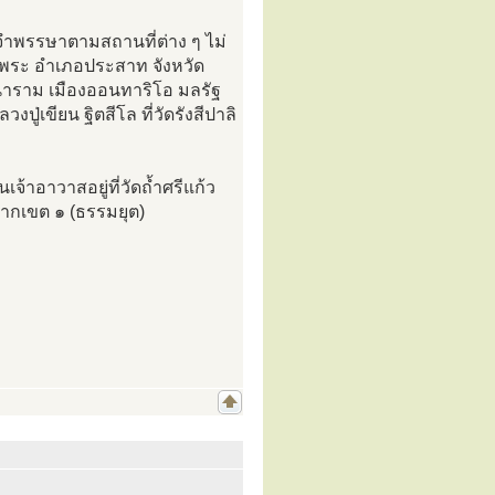
มจำพรรษาตามสถานที่ต่าง ๆ ไม่
อมพระ อำเภอประสาท จังหวัด
ตวนาราม เมืองออนทาริโอ มลรัฐ
ู่เขียน ฐิตสีโล ที่วัดรังสีปาลิ
จ้าอาวาสอยู่ที่วัดถ้ำศรีแก้ว
ากเขต ๑ (ธรรมยุต)