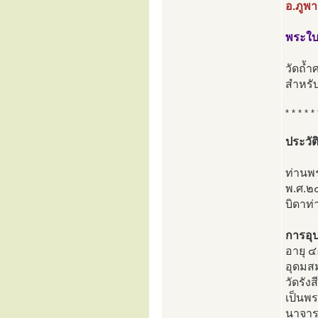
อ.ภูพ
พระใบฎ
วัดถ้ำศ
สำหรับ
* * * * * 
ประวัต
ท่านพร
พ.ศ.๒๔
บิดาท่
การอุ
อายุ ๔
อุดมส
วัดรัง
เป็นพร
นาจาร