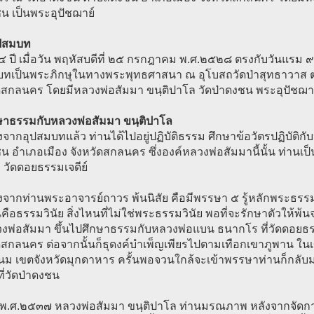
น เป็นพระอุปัชฌาย์
ปสมบท
๔ ปี เมื่อวัน พฤหัสบดีที่ ๒๕ กรกฎาคม พ.ศ.๒๕๒๘ ตรงกับวันแรม ๙ ค
บทเป็นพระภิกษุในทางพระพุทธศาสนา ณ อุโบสถวัดป่าสุทธาวาส ตำ
ัดสกลนคร โดยมีหลวงพ่อสัมมา ขนฺติปาโล วัดป่าดงชน พระอุปัชฌา
ึกษาธรรมกับหลวงพ่อสัมมา ขนฺติปาโล
จากอุปสมบทแล้ว ท่านได้ไปอยู่ปฏิบัติธรรม ศึกษาข้อวัตรปฏิบัติกับ
น อำเภอเมือง จังหวัดสกลนคร ซึ่งองค์หลวงพ่อสัมมานี้นั้น ท่านเป็
 วัดดอยธรรมเจดีย์
จากท่านพระอาจารย์ถาวร พ้นนิสัย คือมีพรรษา ๕ รู้หลักพระธรรมวิน
นคือธรรมวินัย สิ่งไหนที่ไม่ใช่พระธรรมวินัย พอที่จะรักษาตัวให้พ้น
งพ่อสัมมา ขึ้นไปศึกษาธรรมกับหลวงพ่อแบน ธนากโร ที่วัดดอยธร
ัดสกลนคร ต่อจากนั้นก็ธุดงค์บำเพ็ญเพียรไปตามเทือกเขาภูพาน ใน
ม เขตจังหวัดมุกดาหาร ครั้นพอจวนใกล้จะเข้าพรรษาท่านก็กลับมา
ี่วัดป่าดงชน
ปี พ.ศ.๒๕๓๗ หลวงพ่อสัมมา ขนฺติปาโล ท่านมรณภาพ หลังจากจัดกา