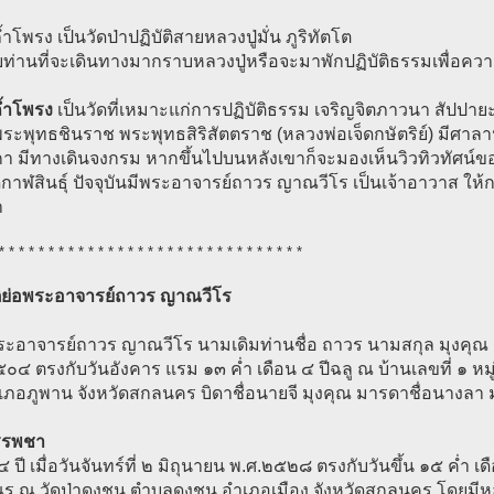
ถ้ำโพรง เป็นวัดป่าปฏิบัติสายหลวงปู่มั่น ภูริทัตโต
ท่านที่จะเดินทางมากราบหลวงปู่หรือจะมาพักปฏิบัติธรรมเพื่อคว
ถ้ำโพรง
เป็นวัดที่เหมาะแก่การปฏิบัติธรรม เจริญจิตภาวนา สัปปาย
ะพุทธชินราช พระพุทธสิริสัตตราช (หลวงพ่อเจ็ดกษัตริย์) มีศาล
ิกา มีทางเดินจงกรม หากขึ้นไปบนหลังเขาก็จะมองเห็นวิวทิวทัศน์
ดกาฬสินธุ์ ปัจจุบันมีพระอาจารย์ถาวร ญาณวีโร เป็นเจ้าอาวาส ให
า
* * * * * * * * * * * * * * * * * * * * * * * * * * * * * * *
ติย่อพระอาจารย์ถาวร ญาณวีโร
ะอาจารย์ถาวร ญาณวีโร นามเดิมท่านชื่อ ถาวร นามสกุล มุงคุณ เ
๐๔ ตรงกับวันอังคาร แรม ๑๓ ค่ำ เดือน ๔ ปีฉลู ณ บ้านเลขที่ ๑ หมู่
เภอภูพาน จังหวัดสกลนคร บิดาชื่อนายจี มุงคุณ มารดาชื่อนางลา 
รรพชา
๔ ปี เมื่อวันจันทร์ที่ ๒ มิถุนายน พ.ศ.๒๕๒๘ ตรงกับวันขึ้น ๑๕ ค่ำ เ
ร ณ วัดป่าดงชน ตำบลดงชน อำเภอเมือง จังหวัดสกลนคร โดยมีหล