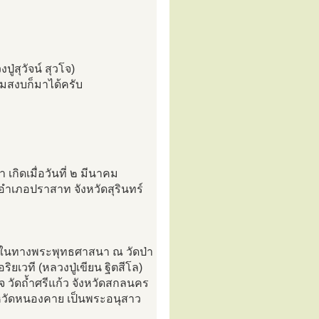
ปู่สุวัจน์ สุวโจ)
ามสงบก็มาได้ครับ
กิดเมื่อวันที่ ๒ มีนาคม
อำเภอปราสาท จังหวัดสุรินทร์
กษุในทางพระพุทธศาสนา ณ วัดป่า
วที (หลวงปู่เขียน ฐิตสีโล)
วโจ วัดถ้ำศรีแก้ว จังหวัดสกลนคร
ังหวัดหนองคาย เป็นพระอนุสาว