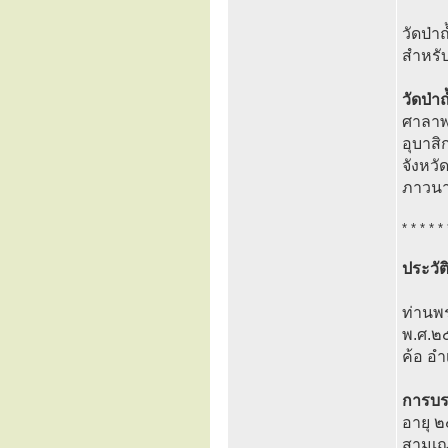
วัดป่า
สำหรับ
วัดป่า
ศาลาพร
อุบาส
จังหวั
ภาวน
* * * * * 
ประวั
ท่านพร
พ.ศ.๒๕
ค้อ อำ
การบ
อายุ ๒
สามเณ