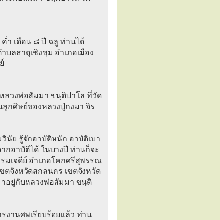
่ำ เดือน ๘ ปี ฉลู ท่านได้
บลธาตุเชิงชุม อำเภอเมือง
ย์
หลวงพ่อสัมมา ขนฺติปาโล ที่วัด
นลูกศิษย์ของหลวงปู่กงมา จิร
ัย รู้จักอาบัติหนัก อาบัติเบา
จากอาบัติได้ ในบางปี ท่านก็จะ
รมเจดีย์ อำเภอโคกศรีสุพรรณ
เขตจังหวัดสกลนคร เขตจังหวัด
อยู่กับหลวงพ่อสัมมา ขนฺติ
รงานศพเรียบร้อยแล้ว ท่าน