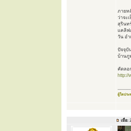
ภายหลั
ว่าจะเ
สุรินท
แคลิฟอ
วัน อำ
ปัจจุบ
บ้านภ
คัดลอ
http:
...........
ผู้ใดประพ
เมื่อ:
2