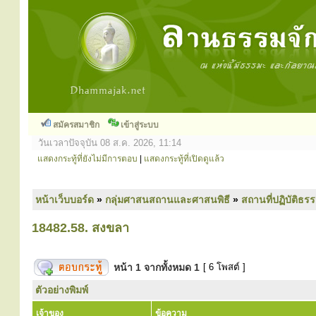
สมัครสมาชิก
เข้าสู่ระบบ
วันเวลาปัจจุบัน 08 ส.ค. 2026, 11:14
แสดงกระทู้ที่ยังไม่มีการตอบ
|
แสดงกระทู้ที่เปิดดูแล้ว
หน้าเว็บบอร์ด
»
กลุ่มศาสนสถานและศาสนพิธี
»
สถานที่ปฏิบัติธร
18482.58. สงขลา
หน้า
1
จากทั้งหมด
1
[ 6 โพสต์ ]
ตัวอย่างพิมพ์
เจ้าของ
ข้อความ