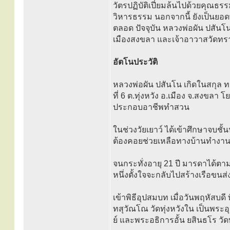
วัตรปฏิบัติเปี่ยมล้นไปด้วยคุณ
วิหารธรรม นอกจากนี้ ยังเป็นยอดพร
ตลอด ปัจจุบัน หลวงพ่อผัน ปสันโ
เมืองสงขลา และเจ้าอาวาสวัดทราย
อัตโนประวัติ
หลวงพ่อผัน ปสันโน เกิดในสกุล ทอง
ที่ 6 ต.ทุ่งหวัง อ.เมือง จ.สงขลา
ประกอบอาชีพทำสวน
ในช่วงวัยเยาว์ ได้เข้าศึกษาจบชั
ต้องคอยช่วยเหลือทางบ้านทำงานห
จนกระทั่งอายุ 21 ปี มารดาได้ตาม
หนึ่งตั้งใจจะกลับไปสร้างเรือขนส่
เข้าพิธีอุปสมบท เมื่อวันพฤหัสบด
ทสุวัณโณ วัดทุ่งหวังใน เป็นพระ
ย์ และพระอธิการอั้น ยสินธโร ว