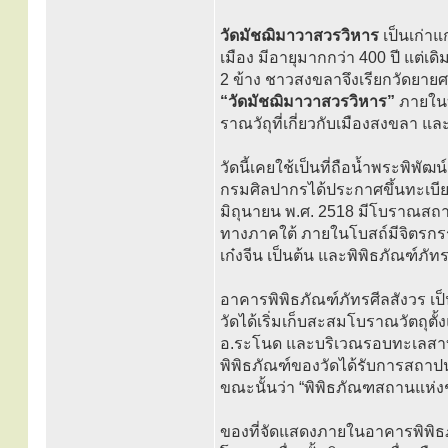
วัดมัชฌิมาวาสวรวิหาร
เป็นเก่าแ
เมือง มีอายุมากกว่า 400 ปี แต่เดิม
2 ข้าง ชาวสงขลาจึงเรียกวัดยายศร
“วัดมัชฌิมาวาสวรวิหาร”
ภายในบ
ราณวัถุที่เกี่ยวกับเมืองสงขลา แ
วัดนี้เคยใช้เป็นที่ถือน้ำพระพิพ
กรมศิลปากรได้ประกาศขึ้นทะเบี
มิถุนายน พ.ศ. 2518 มีโบราณสถา
ทางภาคใต้ ภายในโบสถ์มีจิตรกรร
เก๋งจีน เป็นต้น และพิพิธภัณฑ์ภัท
อาคารพิพิธภัณฑ์ภัทรศีลสังวร เป
วัดได้เริ่มเก็บสะสมโบราณวัตถุตั
อ.ระโนด และบริเวณรอบทะเลสาบสง
พิพิธภัณฑ์ของวัดได้รับการสถาป
ขณะนั้นว่า “พิพิธภัณฑสถานแห่งช
ของที่จัดแสดงภายในอาคารพิพิธภั