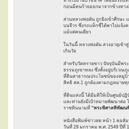
ทางไปงานบวชนาค โดยนั่งรถแท็กซี
ก่อนมีคนร้ายออกมาจากข้างทางอ
ส่วนหลวงพ่อผัน ถูกยิงเข้าศีรษะ 
บนจีวร ซึ่งรถแท็กซี่ได้พาไปแจ้ง
แม้แต่คนเดียว
ในวันนี้ หลวงพ่อผัน ล่วงอายุเข้า
เกินวัย
สำหรับวัดทรายขาว ปัจจุบันมีพระภ
ธรรมภูเขาหลง ซึ่งตั้งอยู่บริเวณภูเ
ที่ดินสาธารณประโยชน์ของหมู่บ้า
สิทธิ สค.1 ถูกต้องตามกฎหมายท
ที่ดินแห่งนี้ ได้มีมติให้เป็นศู
และท่านยังมีเป้าหมายพัฒนาต่อ โ
ราชทินนามที่
“พระพิศาลพิพัฒน
หนังสือพิมพ์ข่าวสด หน้า 1 คอลั
วันที่ 29 มกราคม พ.ศ. 2549 ปีที่ 