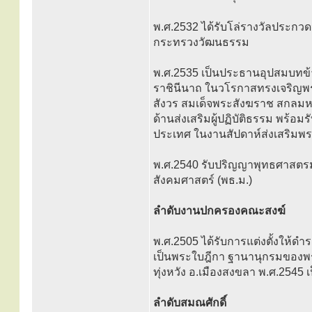
พ.ศ.2532 ได้รับโล่รางวัลประก
กระทรวงวัฒนธรรม
พ.ศ.2535 เป็นประธานอุปสมบทข้
ราชินีนาถ ในวโรกาสทรงเจริญพ
สังวร สมเด็จพระสังฆราช สกลม
ด้านส่งเสริมผู้ปฏิบัติธรรม พร้
ประเทศ ในงานสัปดาห์ส่งเสริม
พ.ศ.2540 รับปริญญาพุทธศาสตรม
สังคมศาสตร์ (พธ.ม.)
ลำดับงานปกครองคณะสงฆ์
พ.ศ.2505 ได้รับการแต่งตั้งให้ด
เป็นพระใบฎีกา ฐานานุกรมของพ
ทุ่งหวัง อ.เมืองสงขลา พ.ศ.2545
ลำดับสมณศักดิ์