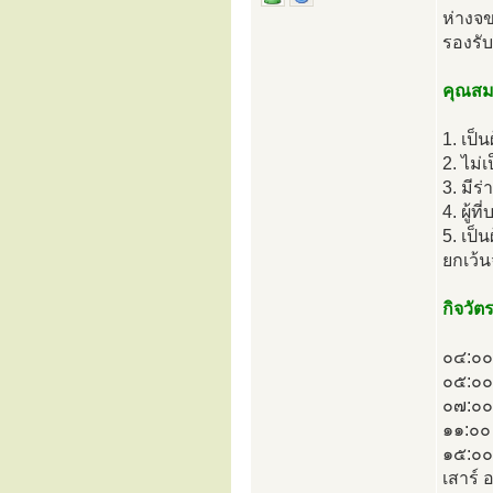
ห่างจ
รองรั
คุณสมบ
1. เป็
2. ไม่
3. มีร
4. ผู้
5. เป็น
ยกเว้น
กิจวัต
๐๔:๐๐ 
๐๕:๐๐ 
๐๗:๐๐
๑๑:๐๐
๑๕:๐๐ 
เสาร์ 