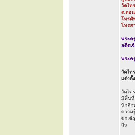
วัดไท
ต.ดอนม
โทรศั
โทรสา
พระครู
อดีตเ
พระครู
วัดไทร
แต่งตั
วัดไทร
มีพื้น
นักศึ
ความร
ขอเชิญ
สิ้น