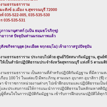
รงามธรรมธราราม
ะสังข์ อ.เมือง จ.สุพรรณบุรี 72000
พท์ 035-522-005, 035-535-530
ร 035-535-531
ภาวนานุศาสก์ (แป้น ธมฺมธโรภิกฺขุ)
จ้าอาวาส ปัจจุบันท่านมรณภาพแล้ว
สังฆกิจจานุยุต (ละเอียด จกฺกธมฺโม) เจ้าอาวาสรูปปัจจุบัน
งามธรรมธราราม ประกอบไปด้วย ศูนย์วิปัสสนากัมมัฏฐาน, ศูนย์พัฒ
้งให้เป็นสำนักปฏิบัติธรรมประจำจังหวัดสุพรรณบุรี แห่งที่ 5 ตาม
งามธรรมธราราม เป็นสถานที่สำหรับปฏิบัติกัมมัฏฐาน ที่มีความสงบ
ที่เกือบ 100 ไร่ ในแต่ละปี มีพระภิกษุ สามเณร อุบาสก อุบาสิกา (ช
กษา ข้าราชการหน่วยงานต่างๆ ไปเข้าฝึกอบรมและปฏิบัติธรรมเป็น
ู้และประสบการณ์ให้การแนะนำการปฏิบัติธรรมในหลักมหาสติปัฏฐา
ผู้ที่สนใจในการปฏิบัติกัมมัฏฐาน เข้ารับการฝึกอบรมปฏิบัติได้ทุกวัน