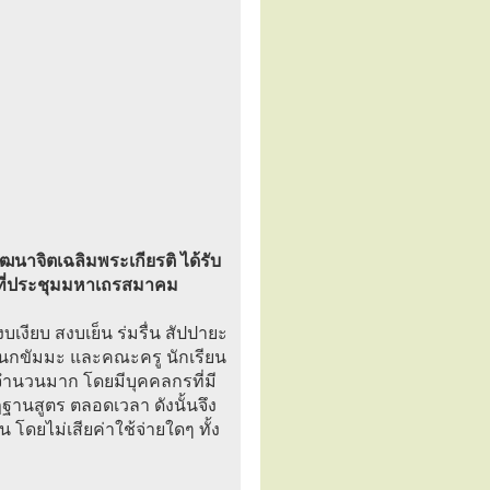
นาจิตเฉลิมพระเกียรติ ได้รับ
มติที่ประชุมมหาเถรสมาคม
เงียบ สงบเย็น ร่มรื่น สัปปายะ
ี) เนกขัมมะ และคณะครู นักเรียน
จำนวนมาก โดยมีบุคคลกรที่มี
นสูตร ตลอดเวลา ดังนั้นจึง
 โดยไม่เสียค่าใช้จ่ายใดๆ ทั้ง