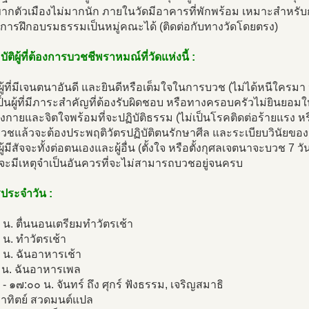
ขากตัวเมืองไม่มากนัก ภายในวัดมีอาคารที่พักพร้อม เหมาะสำหรั
บการฝึกอบรมธรรมเป็นหมู่คณะได้ (ติดต่อกับทางวัดโดยตรง)
ัติผู้ที่ต้องการบวชชีพราหมณ์ที่วัดแห่งนี้ :
นผู้ที่มีเจนตนาอันดี และยินดีหรือเต็มใจในการบวช (ไม่ได้หนีใครมา
เป็นผู้ที่มีภาระสำคัญที่ต้องรับผิดชอบ หรือทางครอบครัวไม่ยินยอม
่างกายและจิตใจพร้อมที่จะปฏิบัติธรรม (ไม่เป็นโรคติดต่อร้ายแรง ห
ที่บวชแล้วจะต้องประพฤติวัตรปฏิบัติตนรักษาศีล และระเบียบวินั
ผู้มีสัจจะทั้งต่อตนเองและผู้อื่น (ตั้งใจ หรือตั้งกุศลเจตนาจะบวช 7 วัน 
จะมีเหตุจำเป็นอันควรที่จะไม่สามารถบวชอยู่จนครบ
รประจำวัน :
น. ตื่นนอนเตรียมทำวัตรเช้า
น. ทำวัตรเช้า
 น. ฉันอาหารเช้า
 น. ฉันอาหารเพล
- ๑๗:๐๐ น. จันทร์ ถึง ศุกร์ ฟังธรรม, เจริญสมาธิ
อาทิตย์ สวดมนต์แปล