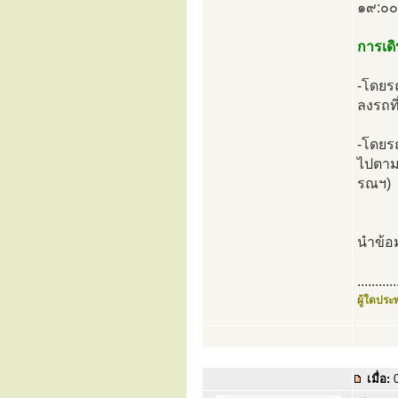
๑๙:๐๐
การเดิ
-โดยร
ลงรถที
-โดยร
ไปตามเ
รณฯ)
นำข้อ
...........
ผู้ใดประพ
เมื่อ:
0