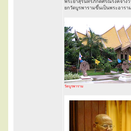
พระยาสุรินทรภักดีศรีณรงค์จางว
ยกวัดบูรพารามขึ้นเป็นพระอารามหลว
วัดบูรพาราม