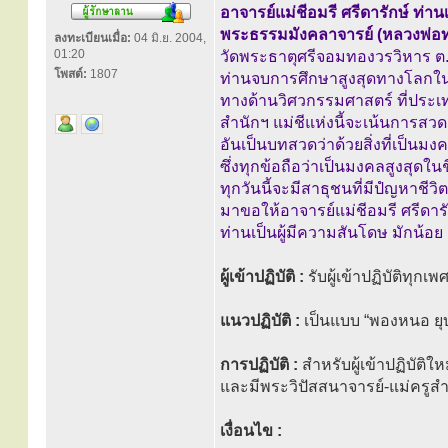
อาจารย์แม่ชีอมรี ศรีดารักษ์ ท่าน
พระธรรมมังคลาจารย์ (หลวงพ่อทอ
ลงทะเบียนเมื่อ:
04 มิ.ย. 2004,
01:20
วัดพระธาตุศรีจอมทองวรวิหาร ต.
โพสต์:
1807
ท่านจบการศึกษาสูงสุดทางโลกใ
ทางด้านวิศวกรรมศาสตร์ ที่ประเ
สำนักฯ แม่ชีแห่งนี้จะเน้นการ
อันเป็นบทสวดว่าด้วยสิ่งที่เป็นม
ซึ่งทุกข้อถือว่าเป็นมงคลสูงสุดในช
ทุกวันนี้จะมีสาธุชนที่มีปํญหาชีวิต
มาขอให้อาจารย์แม่ชีอมรี ศรีดาร
ท่านเป็นผู้มีความสันโดษ มักน้อ
ผู้เข้าปฏิบัติ :
รับผู้เข้าปฏิบัติทุกเ
แนวปฏิบัติ :
เป็นแบบ “พองหนอ ย
การปฏิบัติ :
สำหรับผู้เข้าปฏิบัติใ
และมีพระวิปัสสนาจารย์-แม่ครู
เงื่อนไข :