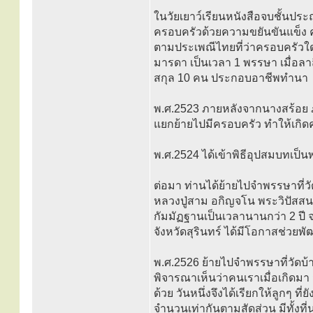
ในวัยเยาว์เรียนหนังสือจบชั้นประ
ครอบครัวด้วยความขยันขันแข็ง คร
ตามประเพณีไทยที่ว่าครอบครัวใ
มารดา เป็นเวลา 1 พรรษา เมื่อลา
สกุล 10 คน ประกอบอาชีพทำนา
พ.ศ.2523 ภายหลังจากนางสร้อย ภร
แยกย้ายไปมีครอบครัว ทำให้เกิดค
พ.ศ.2524 ได้เข้าพิธีอุปสมบทเป
ต่อมา ท่านได้ย้ายไปจำพรรษาที่วั
หลวงปู่สาม อกิญจโน พระวิปัสสนาจา
กัมมัฏฐานเป็นเวลานานกว่า 2 ปี 
จังหวัดสุรินทร์ ได้มีโอกาสช่วยพ
พ.ศ.2526 ย้ายไปจำพรรษาที่วัดบ้า
พิจารณาเห็นว่าคนเราเมื่อเกิดมา
ด้วย วันหนึ่งจึงได้เรียกให้ลูกๆ ท
จำนวนเท่ากันตามสัดส่วน มีทั้งที