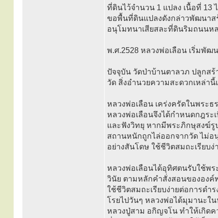
ที่ดินไว้จำนวน 1 แปลง เนื้อที่ 13
ขอพื้นที่ดินแปลงดังกล่าวพัฒนาสร
อนุโมทนาเสียสละที่ดินริมถนนหลวง
พ.ศ.2528 หลวงพ่อเลือน เริ่มพัฒน
ปัจจุบัน วัดป่าบ้านตาลวภ ปลูกสร้า
วัด สิ่งอำนวยความสะดวกเหล่านี
หลวงพ่อเลือน เคร่งครัดในพระธรร
หลวงพ่อเลือนจึงได้กำหนดกฎระเบีย
และฟังวิทยุ หากมีพระภิกษุสงฆ์รู
สถานหนักถูกไล่ออกจากวัด ไม่อนุญ
อย่างสันโดษ ใช้ชีวิตสมถะเรียบง่
หลวงพ่อเลือนได้อุทิศตนรับใช้พ
วินัย ตามหลักคำสั่งสอนขององค์พร
ใช้ชีวิตสมถะเรียบง่ายต่อการดำรง
โรยไปวันๆ หลวงพ่อได้มุมานะในห
หลวงปู่สาม อกิญจโน ทำให้เกิดค