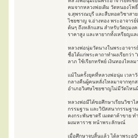
หลวงพ่อนุ่มเป็นพระอาจารย์ที่เ
คมจากหลวงพ่อเดิม วัดหนองโพธิ์
จ.สุพรรณบุรี และสืบทอดวิชาสาย
ไชยชาญ จ.อ่างทอง พระอาจารย์ที่
ต้นๆ ถึงหลักแสน สำหรับวัตถุมงค
ราคาสูง และหายากทั้งเหรียญแล
หลวงพ่อนุ่มวัดนางในพระอาจารย์ของ
ชื่อได้แก่พระคาถาทำผงเรียกว่า 
ลาภ ใช้เรียกทรัพย์ เงินทองไหลมา
แม้ในครั้งยุคที่หลวงพ่อนุ่ม เว
กลางคืนผู้คนหลั่งไหลมาจากทุกสารท
อำเภอวิเศษไชยชาญไม่มีวัดไหนม
หลวงพ่อมีได้ขอศึกษาเรียนวิชา
กรรมฐาน และวิปัสสนากรรมฐาน ถ่
คงกระพันชาตรี เมตตาค้าขาย ทำน้
ผงมหาราช หน้าพระลักษณ์
เมื่อศึกษาจบสิ้นแล้ว ได้ลาพระอุ