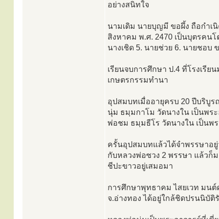
อย่างสนิทใจ
นามเดิม นายบุญมี ขอผึ้ง ถือกำเนิ
สิงหาคม พ.ศ. 2470 เป็นบุตรคนโต
นางเชิด 5. นายช่วย 6. นายชอบ 
เรียนจบการศึกษา ป.4 ที่โรงเรี
เกษตรกรรมทำนา
อุปสมบทเมื่ออายุครบ 20 ปีบริบูร
นุ่ม ธมฺมกาโม วัดนางใน เป็นพร
พ่อชม ธมฺมธีโร วัดนางใน เป็นพร
ครั้นอุปสมบทแล้วได้จำพรรษาอยู่ว
กับหลวงพ่อซวง 2 พรรษา แล้วก็มา
ชีปะขาวอยู่เสมอมา
การศึกษาพุทธาคม ไสยเวท มนต์ค
จ.อ่างทอง ได้อยู่ใกล้ชิดปรนนิบัติ