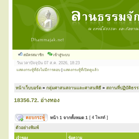
สมัครสมาชิก
เข้าสู่ระบบ
วันเวลาปัจจุบัน 07 ส.ค. 2026, 18:23
แสดงกระทู้ที่ยังไม่มีการตอบ
|
แสดงกระทู้ที่เปิดดูแล้ว
หน้าเว็บบอร์ด
»
กลุ่มศาสนสถานและศาสนพิธี
»
สถานที่ปฏิบัติธร
18356.72. อ่างทอง
หน้า
1
จากทั้งหมด
1
[ 4 โพสต์ ]
ตัวอย่างพิมพ์
เจ้าของ
ข้อความ