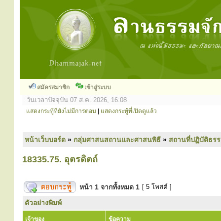
สมัครสมาชิก
เข้าสู่ระบบ
วันเวลาปัจจุบัน 07 ส.ค. 2026, 16:08
แสดงกระทู้ที่ยังไม่มีการตอบ
|
แสดงกระทู้ที่เปิดดูแล้ว
หน้าเว็บบอร์ด
»
กลุ่มศาสนสถานและศาสนพิธี
»
สถานที่ปฏิบัติธร
18335.75. อุตรดิตถ์
หน้า
1
จากทั้งหมด
1
[ 5 โพสต์ ]
ตัวอย่างพิมพ์
เจ้าของ
ข้อความ