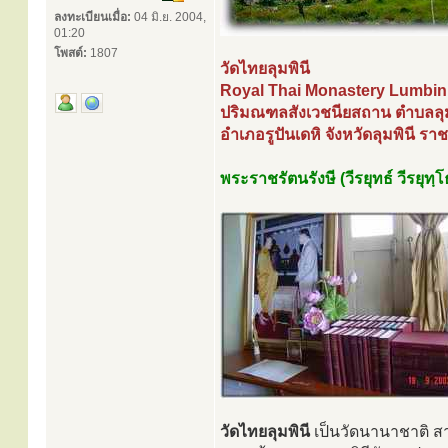
ลงทะเบียนเมื่อ:
04 มิ.ย. 2004,
01:20
โพสต์:
1807
วัดไทยลุมพินี
Royal Thai Monastery Lumbini
ปริมณฑลสังเวชนียสถาน ตำบลลุ
อำเภอรูปันเดหิ จังหวัดลุมพินี 
พระราชรัตนรังษี (วีรยุทธ์ วีรยุทฺ
วัดไทยลุมพินี
เป็นวัดนานาชาติ สา