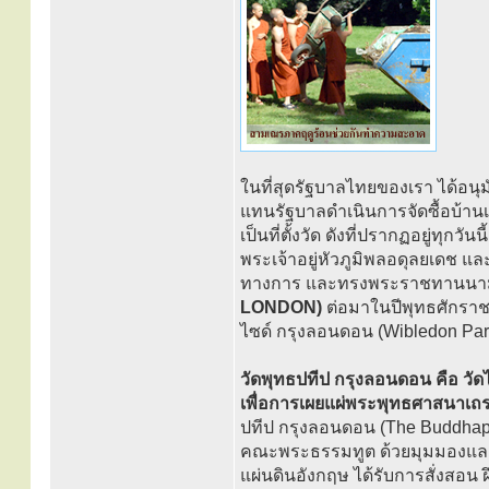
ในที่สุดรัฐบาลไทยของเรา ได้อนุมั
แทนรัฐบาลดำเนินการจัดซื้อบ้านเ
เป็นที่ตั้งวัด ดังที่ปรากฏอยู่ทุก
พระเจ้าอยู่หัวภูมิพลอดุลยเดช แล
ทางการ และทรงพระราชทานนา
LONDON)
ต่อมาในปีพุทธศักราช 2
ไซด์ กรุงลอนดอน (Wibledon Parksi
วัดพุทธปทีป กรุงลอนดอน คือ ว
เพื่อการเผยแผ่พระพุทธศาสนาเ
ปทีป กรุงลอนดอน (The Buddhap
คณะพระธรรมทูต ด้วยมุมมองและว
แผ่นดินอังกฤษ ได้รับการสั่งส