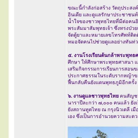
ขณะนี้กำลังก่อสร้าง วัตถุประสงค์
อินเดีย และดูแลรักษาประชาชนท้อง
น้ำใจของชาวพุทธไทยที่มีต่อคนอ
พระสัมมาสัมพุทธเจ้า ซึ่งทรงป่วย
จัดตู้ยาและหมายเลขโทรศัพท์ติดตั้
หมอจัดคนไปช่วยดูแลอย่างทันท่ว
๕. งานโรงเรียนต้นกล้าพระพุทธศ
ศึกษา ให้ศึกษาพระพุทธศาสนา แล
เสริมกิจกรรมการเรียนการสอนของ
ประกาศธรรมในระดับรากหญ้าของ
ฟื้นกลับคืนยังแดนพุทธภูมิอีกครั้ง
๖. งานดูแลชาวพุทธไทย
คนสัญชาต
นาราปีละกว่า ๗,๐๐๐ คนแล้ว ยังเป
ยังสถานทูตไทย ณ กรุงนิวเดลี เม
เอง ซึ่งเป็นการอำนวยความสะดวกอ