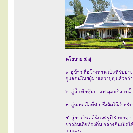
นโยบาย ๕ อู่
๑. อู่ข้าว คือโรงทาน เป็นที่รับ
ดูแลคนไทยผู้มาแสวงบุญแล้วกว่า
๒. อู่น้ำ คือซุ้มกาแฟ มุมบริหาร
๓. อู่นอน คือที่พัก ซึ่งจัดไว้ส
๔. อู่ยา เป็นคลินิก ๘ รูปี รักษา
ชาวอินเดียท้องถิ่น กลางคืนเปิดใ
แสนคน