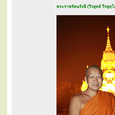
พระราชรัตนรังษี (วีรยุทธ์ วีรยุท