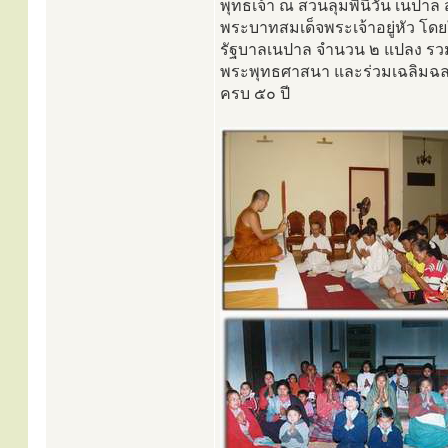
พุทธเจ้า ณ สวนลุมพินีวัน เนปา
พระบาทสมเด็จพระเจ้าอยู่หัว โด
รัฐบาลเนปาล จำนวน ๒ แปลง รวมพื้
พระพุทธศาสนา และร่วมเฉลิมฉลอ
ครบ ๕๐ ปี