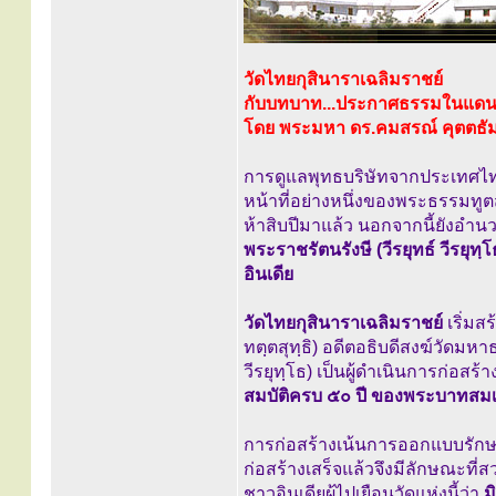
วัดไทยกุสินาราเฉลิมราชย์
กับบทบาท...ประกาศธรรมในแดน
โดย พระมหา ดร.คมสรณ์ คุตตธั
การดูแลพุทธบริษัทจากประเทศไทย ผ
หน้าที่อย่างหนึ่งของพระธรรมทู
ห้าสิบปีมาแล้ว นอกจากนี้ยังอำ
พระราชรัตนรังษี (วีรยุทธ์ วีรยุ
อินเดีย
วัดไทยกุสินาราเฉลิมราชย์
เริ่มส
ทตฺตสุทฺธิ) อดีตอธิบดีสงฆ์วัดมห
วีรยุทฺโธ) เป็นผู้ดำเนินการก่อสร้า
สมบัติครบ ๕๐ ปี ของพระบาทสมเด
การก่อสร้างเน้นการออกแบบรักษาร
ก่อสร้างเสร็จแล้วจึงมีลักษณะที
ชาวอินเดียผู้ไปเยือนวัดแห่งนี้ว่า
ม