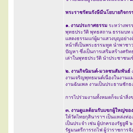
พระราชรัตนรังษีมีนโยบายกิจกรร
๑. งานประกาศธรรม
ระหว่างพรร
พุทธประวัติ พุทธสถาน ธรรมบท เ
แสดงธรรมแก่ผู้มาแสวงบุญอย่างถ้
หน้าที่เป็นพระธรรมทูต นำพาชาว
ปัญหา ซึ่งเป็นการเสริมสร้างศรั
เล่าในพุทธประวัติ นำประชาชนเข้า
๒. งานกิจนิมนต์-มวลชนสัมพันธ์
ง
งานเจริญพุทธมนต์เนื่องในงานแม่ว
งานฉันเพล งานเป็นประธานชักธงช
การไปร่วมงานทั้งหมดก็จะนำสิ่ง
๓. งานดูแลต้อนรับแขกผู้ใหญ่ของ
ให้วัดไทยกุสินาราฯ เป็นแหล่งท่อง
เป็นประจำ เช่น ผู้ปกครองรัฐยูพ
รัฐมนตรีการรถไฟ ผู้ว่าราชการจั