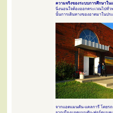
ความจริงของระบบการศึกษาในแนวเด
นิ่งนอนใจต้องออกตระเวณไปทั่วทุ
นั้นการเดินทางของอาตมาในปร
จากแอตแมนตัน-แคลการี โดยรถยน
จากเมืองแอตแมนตัน-ฟอร์ดแมคแมร