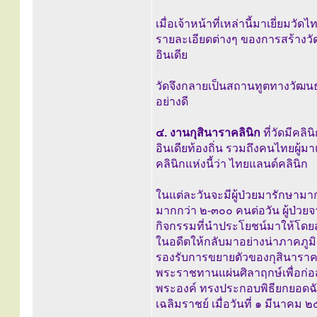
เมื่อเจ้าหน้าที่เหล่านี้มาเยี่ย
รายละเอียดต่างๆ ของการสร้างวั
อินเดีย
วัดจึงกลายเป็นสถานทูตทางวัฒนธ
อย่างดี
๔. งานกุสินาราคลินิก
ที่วัดมีคลิ
อินเดียท้องถิ่น รวมถึงคนไทยผู้
คลินิกแห่งนี้ว่า ไทยแลนด์คลินิก
ในแต่ละวันจะมีผู้ป่วยมารักษาม
มากกว่า ๒-๓๐๐ คนต่อวัน ผู้ป่วยจ
กิจกรรมที่นำประโยชน์มาให้โดยส่
ในอดีตให้กลับมาอย่างน่าภาคภูม
รองรับการขยายตัวของกุสินาราคล
พระราชทานแผ่นศิลาฤกษ์เพื่อก่อส
พระองค์ ทรงประกอบพิธียกยอดฉั
เฉลิมราชย์ เมื่อวันที่ ๑ มีนาคม