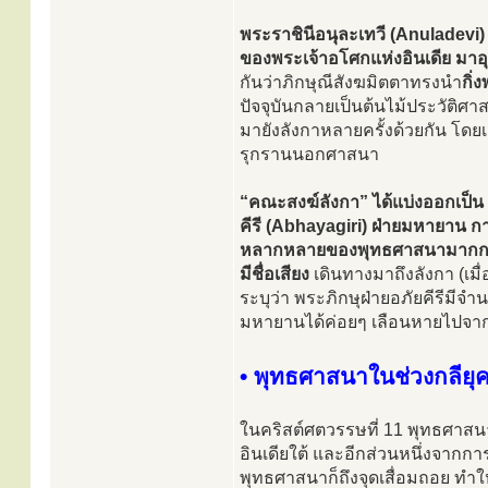
พระราชินีอนุละเทวี (Anuladevi)
ของพระเจ้าอโศกแห่งอินเดีย มาอุป
กันว่าภิกษุณีสังฆมิตตาทรงนำ
กิ่
ปัจจุบันกลายเป็นต้นไม้ประวัติศาสต
มายังลังกาหลายครั้งด้วยกัน โดย
รุกรานนอกศาสนา
“คณะสงฆ์ลังกา” ได้แบ่งออกเป็น
คีรี (Abhayagiri) ฝ่ายมหายาน ก
หลากหลายของพุทธศาสนามากกว
มีชื่อเสียง
เดินทางมาถึงลังกา (เมื
ระบุว่า พระภิกษุฝ่ายอภัยคีรีมีจำ
มหายานได้ค่อยๆ เลือนหายไปจา
• พุทธศาสนาในช่วงกลียุ
ในคริสต์ศตวรรษที่ 11 พุทธศาสนา
อินเดียใต้ และอีกส่วนหนึ่งจากกา
พุทธศาสนาก็ถึงจุดเสื่อมถอย ทำให