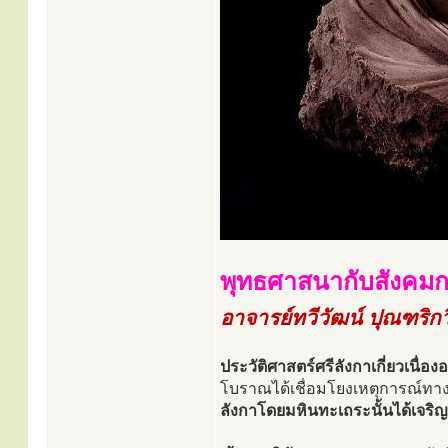
พุทธศาสนากับสังคมก
อาจารย์ทวีวัฒน์ ปุณฑริกว
ประวัติศาสตร์ศรีลังกาเกี่ยวเนื่
โบราณได้เชื่อมโยงเหตุการณ์ทา
ลังกาโดยมหินทะเถระนั้นได้เจริญ