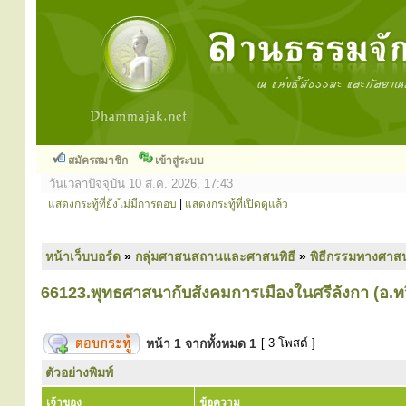
สมัครสมาชิก
เข้าสู่ระบบ
วันเวลาปัจจุบัน 10 ส.ค. 2026, 17:43
แสดงกระทู้ที่ยังไม่มีการตอบ
|
แสดงกระทู้ที่เปิดดูแล้ว
หน้าเว็บบอร์ด
»
กลุ่มศาสนสถานและศาสนพิธี
»
พิธีกรรมทางศาส
66123.พุทธศาสนากับสังคมการเมืองในศรีลังกา (อ.ทว
หน้า
1
จากทั้งหมด
1
[ 3 โพสต์ ]
ตัวอย่างพิมพ์
เจ้าของ
ข้อความ