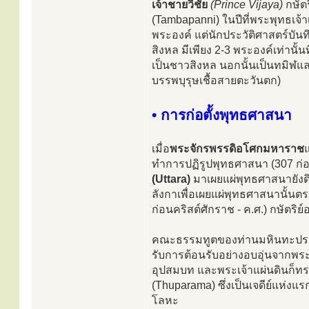
เจ้าชายวิชัย
(Prince Vijaya)
กษัตร
(Tambapanni) ในปีที่พระพุทธเจ้
พระองค์ แต่นักประวัติศาสตร์บันทึ
สิงหล มีเพียง 2-3 พระองค์เท่านั้
เป็นชาวสิงหล นอกนั้นเป็นทมิฬและม
บรรพบุรุษเชื้อสายตะวันตก)
• การก่อตั้งพุทธศาสนา
เมื่อ
พระจักรพรรดิอโศกมหาราช
แ
ทำการปฏิรูปพุทธศาสนา (307 ก่อน
(Uttara)
มาเผยแผ่พุทธศาสนายังดิ
ลังกาเพื่อเผยแผ่พุทธศาสนานั้นตร
ก่อนคริสต์ศักราช - ค.ศ.) กษัตริย
คณะธรรมทูตของท่านมหินทะประกอ
รับการต้อนรับอย่างอบอุ่นจากพ
อุปสมบท และพระเจ้าแผ่นดินก็ทร
(Thuparama) ซึ่งเป็นเจดีย์แห่งแ
โลหะ