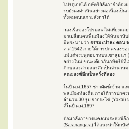
โปรตุเกสได้ กษัตริย์ลังกาจำต้
รบยังคงดำเนินอย่างต่อเนื่องเป็น
ทั้งหมดบนเกาะลังกาได้
กองเรือของโปรตุเกสไม่เพียงแต่บ
มาเปลี่ยนคนพื้นเมืองให้หันมานับถ
มีพระนามว่า
ธรรมะปาละ ดอน จ
ค.ศ.1542 ภายใต้การปกครองของโ
แม้แต่พระพุทธบาทบนเขาสุมนา (S
อย่างใหม่ ขณะเดียวกันกษัตริย์ที
ภิกษุและสามเณรสึกเป็นจำนวนมาก
คณะสงฆ์อีกเป็นครั้งที่สอง
ในปี ค.ศ.1657 ชาวดัตช์เข้ามาแทน
พลเมืองท้องถิ่น ภายใต้การปกครองข
จำนวน 30 รูป จากยะไข่ (Yakai
ดี้ในปี ค.ศ.1697
ต่อมาลังกาขาดแคลนพระสงฆ์อีกเป
(Saranangara) ได้แนะนำให้กษัต