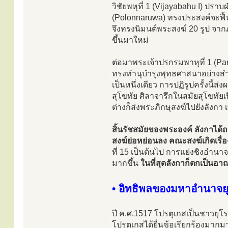
วิชัยพหุที่ 1 (Vijayabahu I) ปรา
(Polonnaruwa) ทรงประสงค์จะฟื
จึงทรงนิมนต์พระสงฆ์ 20 รูป จา
ขึ้นมาใหม่
ต่อมาพระเจ้าปรกรมพาหุที่ 1 (Pa
ทรงทำนุบำรุงพุทธศาสนาอย่างส
เป็นหนึ่งเดียว การปฏิรูปครั้งนี้
สุโขทัย ศิลาจารึกในสมัยสุโขทัย
ต่างก็ส่งพระภิกษุสงฆ์ไปยังลังกา
สิ้นรัชสมัยของพระองค์ ลังกาได้
สงฆ์ย่อหย่อนลง คณะสงฆ์เกิดเรื่
ที่ 15 เป็นต้นไป การแย่งชิงอำ
มากขึ้น
ในที่สุดลังกาก็ตกเป็นอ
• อิทธิพลของมหาอำนาจย
ปี ค.ศ.1517 โปรตุเกสเป็นชาวยุโ
โปรตุเกสได้ยื่นข้อเรียกร้องมากมา