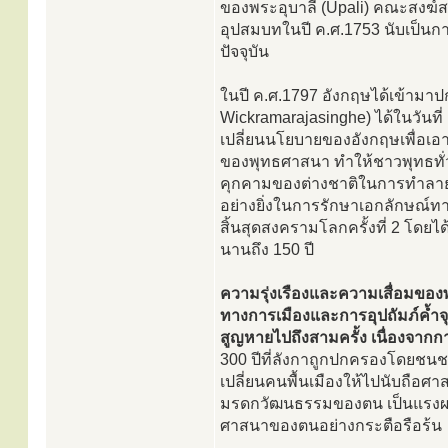
ของพระอุบาลี (Upali) คณะสงฆ์สย
อุปสมบทในปี ค.ศ.1753 นับเป็นกา
ปัจจุบัน
ในปี ค.ศ.1797 อังกฤษได้เข้ามาป
Wickramarajasinghe) ได้ในวันที่
เปลี่ยนนโยบายของอังกฤษเพื่อเ
ของพุทธศาสนา ทำให้ชาวพุทธทั่วปร
คุกคามของต่างชาติในการทำลาย
อย่างยิ่งในการรักษาเอกลักษณ์
สิ้นสุดสงครามโลกครั้งที่ 2 โดย
นานถึง 150 ปี
ความรุ่งเรืองและความเสื่อมของพ
ทางการเมืองและการอุปถัมภ์ค้ำ
สูญหายไปถึงสามครั้ง เนื่องจ
300 ปีที่ลังกาถูกปกครองโดยชน
เปลี่ยนคนพื้นเมืองให้ไปนับถือศา
มรดกวัฒนธรรมของตน เป็นแรงผลัก
ศาสนาของตนอย่างกระตือรือร้น