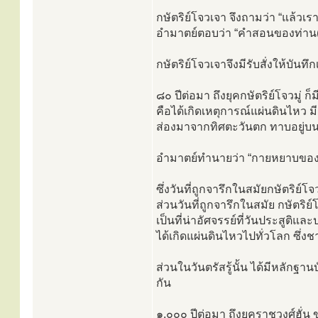
กษัตริย์โจวเจา จึงถามว่า “แล้วเ
อำมาตย์ตอบว่า “คำสอนของท่าน(อร
กษัตริย์โจวเจาจึงมีรับสั่งให้บัน
๘๐ ปีต่อมา ถึงยุคกษัตริย์โจวมู่
คือได้เกิดเหตุการณ์แผ่นดินไหว ม
ส่องมาจากทิศตะวันตก ทาบอยู่บน
อำมาตย์ทำนายว่า “กายหยาบของอ
ซึ่งวันที่ถูกจารึกในสมัยกษัตริย์
ส่วนวันที่ถูกจารึกในสมัย กษัตริย
เป็นที่น่าอัศจรรย์ที่วันประสูติแ
ได้เกิดแผ่นดินไหวไปทั่วโลก ซึ่ง
ส่วนในวันตรัสรู้นั้น ได้มีหลักฐา
กัน
๑,๐๐๐ ปีต่อมา ถึงยุคราชวงศ์ฮั่น ขอ