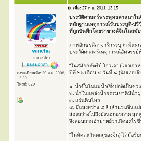
เมื่อ:
27 ก.ย. 2011, 13:15
ประวัติศาสตร์พระพุทธศาสนาในจ
หลักฐานเหตุการณ์วันประสูติ-ปร
ที่ถูกบันทึกโดยราชวงศ์จีนในสมั
ภาพอักษรศิลาจารึกระบุว่า มีแผ่
wincha
ประวัติศาสตร์เหตุการณ์อัศจรรย์ที
อาสาสมัคร
“ในสมัยกษัตริย์ โจวเจา (โจวเจาหว
ปีที่ ๒๖ เดือน ๔ วันที่ ๘ (นับแบบ
ลงทะเบียนเมื่อ:
20 ต.ค. 2008,
13:20
โพสต์:
820
๑. น้ำขึ้นในแม่น้ำ(ซึ่งปกติเป็นช่ว
๒. น้ำในแหล่งน้ำธรรมชาติมีน้ำผ
๓. แผ่นดินไหว
๔. มีแสงสว่าง ๕ สี (สำนวนจีนแป
ส่องสว่างไปถึงยังนอกอวกาศ สุดลู
จึงสอบถามอำมาตย์ว่าเกิดอะไรขึ
“ในทิศตะวันตก(ของจีน) ได้มีอริยบ