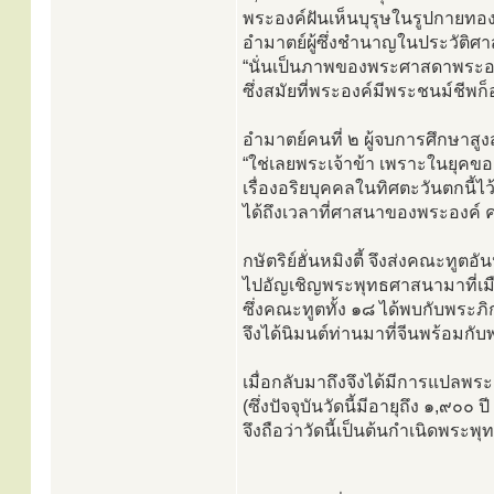
พระองค์ฝันเห็นบุรุษในรูปกายทอง
อำมาตย์ผู้ซึ่งชำนาญในประวัติศา
“นั่นเป็นภาพของพระศาสดาพระองค์ห
ซึ่งสมัยที่พระองค์มีพระชนม์ชีพก็
อำมาตย์คนที่ ๒ ผู้จบการศึกษาสูงส
“ใช่เลยพระเจ้าข้า เพราะในยุคของ
เรื่องอริยบุคคลในทิศตะวันตกนี้ไว้
ได้ถึงเวลาที่ศาสนาของพระองค์ 
กษัตริย์ฮั่นหมิงตี้ จึงส่งคณะทู
ไปอัญเชิญพระพุทธศาสนามาที่เมือ
ซึ่งคณะทูตทั้ง ๑๘ ได้พบกับพระ
จึงได้นิมนต์ท่านมาที่จีนพร้อมก
เมื่อกลับมาถึงจึงได้มีการแปลพระ
(ซึ่งปัจจุบันวัดนี้มีอายุถึง ๑,๙๐๐
จึงถือว่าวัดนี้เป็นต้นกำเนิดพร