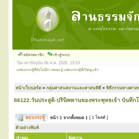
สมัครสมาชิก
เข้าสู่ระบบ
วันเวลาปัจจุบัน 06 ส.ค. 2026, 13:53
แสดงกระทู้ที่ยังไม่มีการตอบ
|
แสดงกระทู้ที่เปิดดูแล้ว
หน้าเว็บบอร์ด
»
กลุ่มศาสนสถานและศาสนพิธี
»
พิธีกรรมทางศาส
66122.วันประสูติ-ปรินิพพานของพระพุทธเจ้า บันทึก
หน้า
1
จากทั้งหมด
1
[ 1 โพสต์ ]
ตัวอย่างพิมพ์
เจ้าของ
ข้อความ