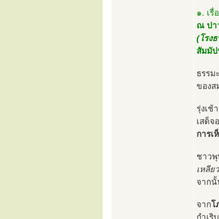
๑. เรื่
ณ ปาว
(โรงธ
สัมมั
ธรรมะ
ของสม
รุ่งเ
เสด็จ
การเห็
ชาวพุ
เหลียว
จากนั้
จาก
โ
กำเริ