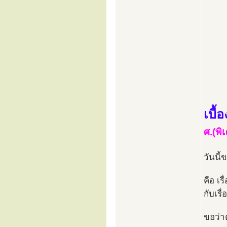
เบื
ศ.(พิ
วันนี้
คือ เร
กับเร
ขอว่า