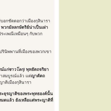
่บอกชัดดอกว่าเมืองกุสินารา
า
พวกมัลลกษัตริย์น่าเป็นเผ่า
ระเพณีเหมือนๆ กับพวก
ไปปรินิพพานที่เมืองของพวกเขา
น์แก่ชาวโลก)
พุทธัตถจริยา
สมบูรณ์แล้ว แต่
ญาตัตถ
าติเมืองกุสินารา
ประยุรญาติของพระพุทธองค์นั้น
ดแล้ว ยังเหลือแต่พระญาติที่