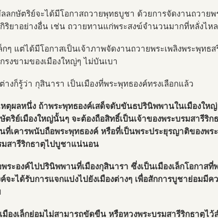
มัลลกษัตริย์จะได้มีโอกาสถวายพุทธบูชา ด้วยการจัดงานถวายพร
กิริยาอย่างอื่น เช่น ถวายทานแก่พระสงฆ์จำนวนมากที่หลั่งไห
เล็กๆ แต่ได้มีโอกาสเป็นเจ้าภาพจัดงานถวายพระเพลิงพระพุทธ
ี่เกรงขามของเมืองใหญ่ๆ ไม่บันเบา
่างก็รู้ว่า กุสินารา เป็นเมืองที่พระพุทธองค์ทรงเลือกแล้ว
เหตุผลหนึ่ง ถ้าพระพุทธองค์เสด็จดับขันธปรินิพพานในเมืองใหญ่
กษัตริย์เมืองใหญ่นั้นๆ จะต้องถือสิทธิ์เป็นเจ้าของพระบรมสารีริก
ื่นที่เคารพนับถือพระพุทธองค์ หรือที่เป็นพระประยุรญาติของพร
มสารีริกธาตุไปบูชาแน่นอน
่อพระองค์ไปปรินิพพานที่เมืองกุสินารา ซึ่งเป็นเมืองเล็กโอกาสท
ค์จะได้รับการแจกแบ่งไปยังเมืองต่างๆ เพื่อสักการบูชาย่อมมี
ย
เมืองเล็กย่อมไม่สามารถขัดขืน หรือหวงพระบรมสารีริกธาตุไว้