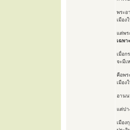
พระอา
เมืองใ
แต่พร
เฉพา
เมื่อก
จะมีเห
คือพร
เมืองใ
อานนท์
แต่ปา
เมือง