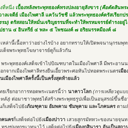
องที่หนึ่ง
เบื้องหลังพระพุทธองค์ทรงปลงอายุสังขาร
(คือตัดสินพร
าลเจดีย์ เมืองไพศาลี แคว้นวัชชี แล้วพระพุทธองค์ตรัสเรียก
รรม)
ตรัสสอนให้หมั่นเจริญธรรมที่จะทำให้พรหมจรรย์ดำรงอยู่ไ
ปปธาน ๔ อินทรีย์ ๔ พละ ๕ โพชฌงค์ ๗ อริยมรรคมีองค์ ๘
เหล่านี้เนื้อหาว่าอย่างไรบ้าง อยากทราบให้เปิดพจนานุกรมพ
เด็จพระพุทธโฆษาจารย์ดูก็แล้วกัน
ช้า พระพุทธองค์เสด็จเข้าไปบิณฑบาตในเมืองไพศาลี มีพระอาน
ออกจากเมืองไพศาลีทรงยืนเอี้ยวพระศอหันไปทอดพระเนตร
เมือ
นเมืองไพศาลีครั้งนี้เป็นครั้งสุดท้ายแล้ว
ทธเรียกอาการทอดพระเนตรนี้ว่า
นาคาวโลก
(การเหลียวดูแบ
หลัง)
ต่อมาชาวพุทธได้สร้างพระพุทธรูปเพื่อเป็นอนุสรณ์ขึ้นชื่อ
นก็เสด็จไปยัง
ภัณฑุคาม อัมพคาม ชัมพุคาม และโภคนคร
ตามล
ภคนคร
ก็เสด็จต่อไปยัง
เมืองปาวา
เสวยสูกรมัททวะของนายจุน
บ ทรงข่มทุกขเวทนาไว้ เสด็จต่อไปยัง
เมืองกุสินารา อันเป็นสถา