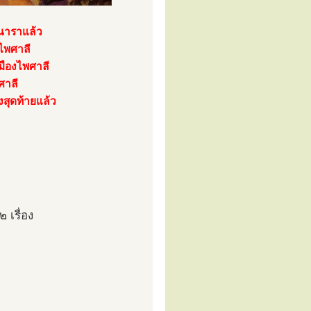
ินาราแล้ว
งไพศาลี
มืองไพศาลี
ศาลี
้งสุดท้ายแล้ว
 เรื่อง