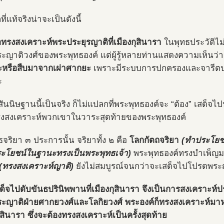
ที่แท้จริงน่าจะเป็นดังนี้
่อทรงสงเคราะห์พระประยุรญาติที่เมืองกุสินารา
ในพุทธประวัติไม
ระญาติวงศ์ของพระพุทธองค์ แต่ผู้รู้หลายท่านแสดงความเห็นว่
หรือสืบมาจากเผ่าศากยะ
เพราะมีระบบการปกครองและจารีตป
ะ
สันนิษฐานนี้เป็นจริง ก็ไม่แปลกที่พระพุทธองค์จะ “ต้อง” เสด็จ
ทรงสงเคราะห์พวกเขาในวาระสุดท้ายของพระพุทธองค์
จริยา ๓ ประการนั้น จริยาทั้ง ๒ คือ
โลกกัตถจริยา
(ทำประโยช
ะโยชน์ในฐานะทรงเป็นพระพุทธเจ้า)
พระพุทธองค์ทรงบำเพ็ญมา
(ทรงสงเคราะห์ญาติ)
ยังไม่สมบูรณ์จนกว่าจะเสด็จไปโปรดพระญ
ด็จไปดับขันธปรินิพพานที่เมืองกุสินารา จึงเป็นการสงเคราะห์
ระญาติฝ่ายศากยวงศ์และโลกิยวงศ์ พระองค์ก็ทรงสงเคราะห์มาหม
ุสินารา ซึ่งจะต้องทรงสงเคราะห์เป็นครั้งสุดท้าย