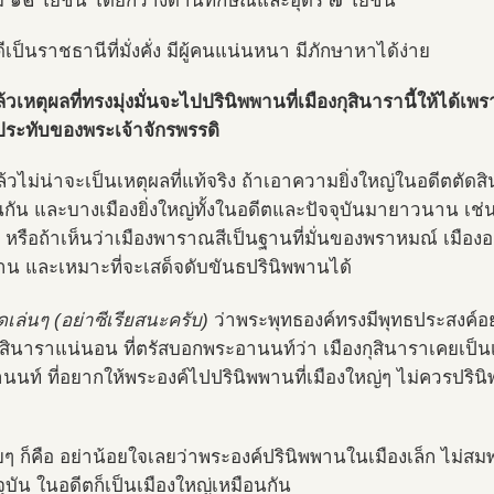
ม ๑๒ โยชน์ โดยกว้างด้านทักษิณและอุดร ๗ โยชน์
ีเป็นราชธานีที่มั่งคั่ง มีผู้คนแน่นหนา มีภักษาหาได้ง่าย
้วเหตุผลที่ทรงมุ่งมั่นจะไปปรินิพพานที่เมืองกุสินารานี้ให้ได้เพ
่ประทับของพระเจ้าจักรพรรดิ
ล้วไม่น่าจะเป็นเหตุผลที่แท้จริง ถ้าเอาความยิ่งใหญ่ในอดีตตัดส
นกัน และบางเมืองยิ่งใหญ่ทั้งในอดีตและปัจจุบันมายาวนาน เช่
 หรือถ้าเห็นว่าเมืองพาราณสีเป็นฐานที่มั่นของพราหมณ์ เมืองอ
น และเหมาะที่จะเสด็จดับขันธปรินิพพานได้
ดเล่นๆ (อย่าซีเรียสนะครับ)
ว่าพระพุทธองค์ทรงมีพุทธประสงค์อย่า
กุสินาราแน่นอน ที่ตรัสบอกพระอานนท์ว่า เมืองกุสินาราเคยเป็น
นท์ ที่อยากให้พระองค์ไปปรินิพพานที่เมืองใหญ่ๆ ไม่ควรปรินิพพ
ยๆ ก็คือ อย่าน้อยใจเลยว่าพระองค์ปรินิพพานในเมืองเล็ก ไม่สมพ
ุบัน ในอดีตก็เป็นเมืองใหญ่เหมือนกัน