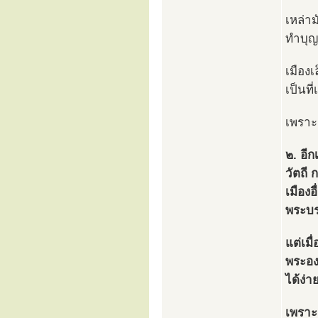
เหล่า
ทำบุญ
เมือง
เป็นท
เพราะต
๒. อีก
วัตถี 
เมืองอ
พระบร
แต่เมื
พระอง
ได้ง่า
เพราะ