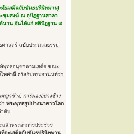
ะทัยเสด็จดับขันธปรินิพพาน)
ประชุมสงฆ์ ณ อุปัฏฐานศาลา
ด้นาน อันได้แก่ สติปัฏฐาน ๔
ุทธศาสตร์ ฉบับประมวลธรรม
นท์พุทธอนุชาตามเสด็จ ขณะ
งไพศาลี
ตรัสกับพระอานนท์ว่า
บพญาช้าง, การมองอย่างช้าง
ว่า
พระพุทธรูปปางนาคาวโลก
ำดับ
ทะแล้วพระอาการประชวร
นที่จะเสด็จดับขันธปรินิพพาน