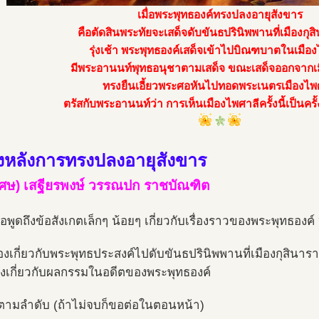
เมื่อพระพุทธองค์ทรงปลงอายุสังขาร
คือตัดสินพระทัยจะเสด็จดับขันธปรินิพพานที่เมืองกุส
รุ่งเช้า พระพุทธองค์เสด็จเข้าไปบิณฑบาตในเมือ
มีพระอานนท์พุทธอนุชาตามเสด็จ ขณะเสด็จออกจากเ
ทรงยืนเอี้ยวพระศอหันไปทอดพระเนตรเมืองไพ
ตรัสกับพระอานนท์ว่า การเห็นเมืองไพศาลีครั้งนี้เป็นครั
้องหลังการทรงปลงอายุสังขาร
เศษ) เสฐียรพงษ์ วรรณปก ราชบัณฑิต
ขอพูดถึงข้อสังเกตเล็กๆ น้อยๆ เกี่ยวกับเรื่องราวของพระพุทธองค์ ๒
ื่องเกี่ยวกับพระพุทธประสงค์ไปดับขันธปรินิพพานที่เมืองกุสินารา
ื่องเกี่ยวกับผลกรรมในอดีตของพระพุทธองค์
ตามลำดับ (ถ้าไม่จบก็ขอต่อในตอนหน้า)