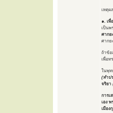
เหตุผล
๑. เพื
เป็นพ
ศากยะ
ศากย
ถ้าข้อ
เพื่อ
ในพุทธ
(ทำปร
จริยา
การเส
เอง พ
เมืองก