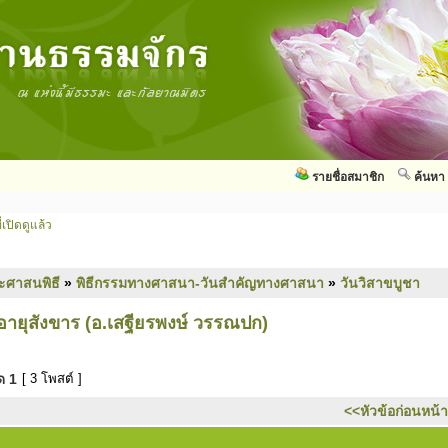
รายชื่อสมาชิก
ค้นหา
่เปิดดูแล้ว
ะศาสนพิธี
»
พิธีกรรมทางศาสนา-วันสำคัญทางศาสนา
»
วันวิสาขบูชา
อายุสังขาร (อ.เสฐียรพงษ์ วรรณปก)
มด
1
[ 3 โพสต์ ]
<<หัวข้อก่อนหน้า