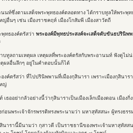
นนท์ซึ่งตามเสด็จพระพุทธองค์ตลอดทาง ได้กราบทูลให้พระพุทธอ
หญ่อื่นๆ เช่น เมืองราชคฤห์ เมืองโกสัมพี เมืองสาวัตถี
ะพุทธองค์ตรัสว่า
พระองค์มีพุทธประสงค์จะเสด็จดับขันธปรินิพพา
ะ
ราบทูลถามเหตุผล เหตุผลที่พระองค์ตรัสกับพระอานนท์ ฟังดูไม่น่
ตุผลอื่นลึกๆ อยู่ในคำตอบนั้นก็ได้
ะองค์ตรัสว่า ที่ไปปรินิพพานที่เมืองกุสินารา เพราะเมืองกุสิ
หญ่
 เธออย่ากลัวอย่างนี้ว่ากุสินาราเป็นเมืองเล็กเมืองดอน เมืองกิ่ง
งก่อนพระเจ้าจักรพรรดิทรงพระนามว่า มหาสุทัสสนะ ผู้ทรงธ
กุสินารานี้มีนามว่า กุสาวดี เป็นราชธานีของพระเจ้ามหาสุทั