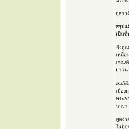
ประจิ
กุสาวด
สรุปแล
เป็นที
ฟังดูแ
เหมือ
เกณฑ์
ยาวนา
ผมก็คิ
เมือง
พระอาน
นารา
พูดง่า
ในปัจจ