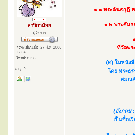
๑.๑ พระคันธกุฏี 
๑.๒ พระคันธก
สาวิกาน้อย
ผู้จัดการ
๑
ที่วัดพ
ลงทะเบียนเมื่อ:
27 มี.ค. 2006,
17:34
โพสต์:
8158
(๒) ในหนังส
อายุ:
0
โดย พระธรร
สมณศั
(อังกฤษ :
เป็นชื่อ