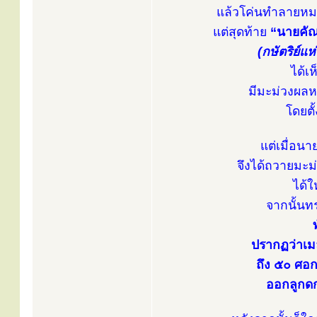
แล้วโค่นทำลายหมด
แต่สุดท้าย
“นายคั
(กษัตริย์แห
ได้เ
มีมะม่วงผลหน
โดยตั
แต่เมื่อน
จึงได้ถวายมะม่
ได้
จากนั้นท
ปรากฏว่าเมล
ถึง ๕๐ ศอก
ออกลูกดกเ