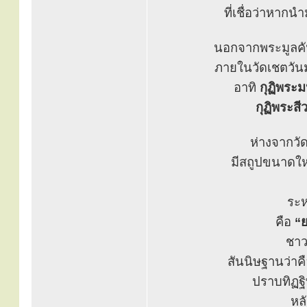
ที่เชื่อว่าหาก
นอกจากพระมูลคันธ
ภายในวัดเชตวัน
อาทิ
กุฏิพระม
กุฏิพระสี
ห่างจากว
มีสถูปขนาดใหญ
ระห
คือ
“ย
ชาว
สันนิษฐานว่าค
ปราบทิฏฐิ
หล