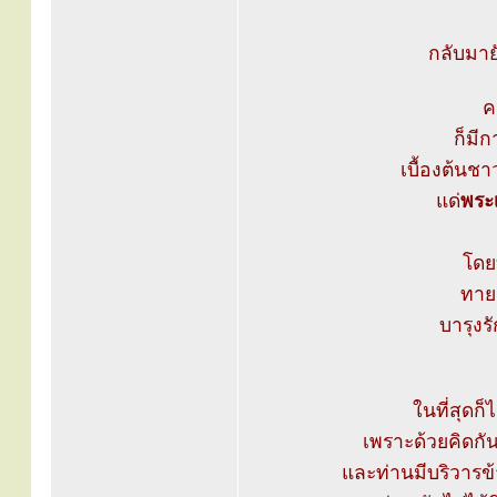
กลับมาย
ค
ก็มีก
เบื้องต้นช
แด่
พระ
โดย
ทาย
บารุงร
ในที่สุดก็
เพราะด้วยคิดกัน
และท่านมีบริวารข