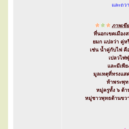
และถวา
ภาพเขี
ที่นอกเขตเมือง
ยมก แปลว่า คู่หร
เช่น น้ำคู่กับไฟ
เปลวไฟพุ
และมีเพีย
มูลเหตุที่ทรงแ
ท้าพระพุท
หมู่ครูทั้ง ๖ 
หมู่ชาวพุทธด้านขวาม