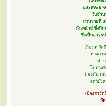
และพระเ
และพระนางย
ในจำนว
ส่วนรายที่ ๕
นันทยักษ์ ซึ่งม
ซึ่งเป็นอาว
เมืองสาวัต
ทางภาคต
ห่าง
ไปทางท
ปัจจุบัน เ
แต่ก็ยัง
เมืองสาวัต
วั