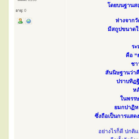
โดยบนฐานสถู
อายุ:
0
ห่างจากว
มีสถูปขนาดให
ระห
คือ “
ชาว
สันนิษฐานว่า
ปราบทิฏฐ
หล
ในพรรษา
ยมกปาฏิหา
ซึ่งถือเป็นการแสด
อย่างไรก็ดี ปกติ