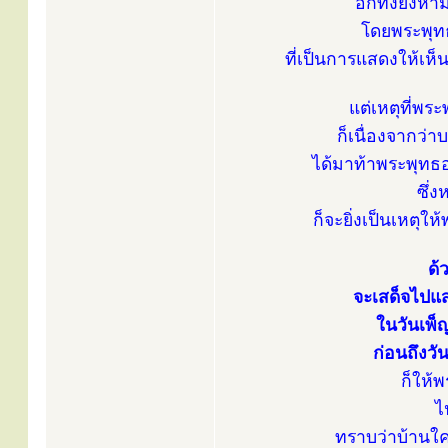
อีกทั้งยังห้
โดยพระพุท
ที่เป็นการแสดงให้เห
แต่เหตุที่พร
ก็เนื่องจากว่
ได้มาท้าพระพุทธอง
ซึ่
ก็จะยิ่งเป็นเหตุใ
ด้
จะเสด็จไปแ
ในวันเพ็
ก่อนถึงวั
ก็ให้
ไ
ทราบว่าบ้านใค