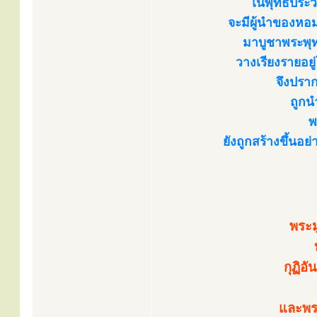
ในพุทธประวั
จะมีผู้นำของหอ
มาบูชาพระพุท
วางเรียงรายอยู
จึงปราก
ถูกน
พ
ยังถูกสร้างขึ้นอย
พระม
กุฏิอ
และพร