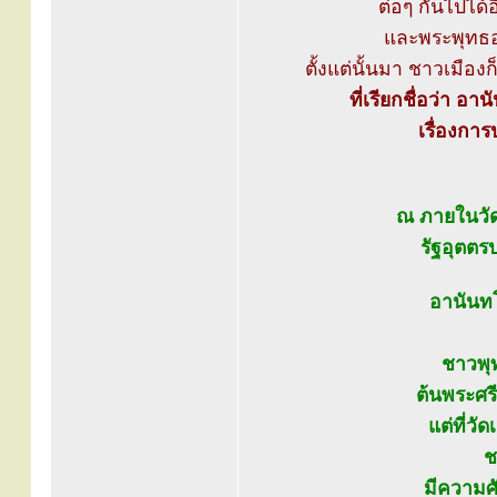
ต่อๆ กันไปได้อ
และพระพุทธองค
ตั้งแต่นั้นมา ชาวเมือ
ที่เรียกชื่อว่า อ
เรื่องกา
ณ ภายในวัด
รัฐอุตตรป
อานันทโ
ชาวพุ
ต้นพระศร
แต่ที่วั
ช
มีความศั