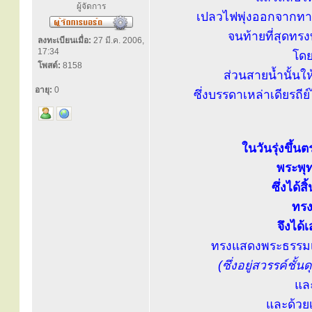
ผู้จัดการ
เปลวไฟพุ่งออกจากทาง
จนท้ายที่สุดทร
ลงทะเบียนเมื่อ:
27 มี.ค. 2006,
17:34
โดย
โพสต์:
8158
ส่วนสายน้ำนั้นให้
อายุ:
0
ซึ่งบรรดาเหล่าเดียรถี
ในวันรุ่งขึ้
พระพุ
ซึ่งได้
ทรง
จึงได้
ทรงแสดงพระธรรมเ
(ซึ่งอยู่สวรรค์ชั
และ
และด้วย