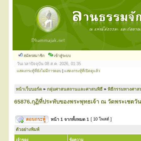
สมัครสมาชิก
เข้าสู่ระบบ
วันเวลาปัจจุบัน 08 ส.ค. 2026, 01:35
แสดงกระทู้ที่ยังไม่มีการตอบ
|
แสดงกระทู้ที่เปิดดูแล้ว
หน้าเว็บบอร์ด
»
กลุ่มศาสนสถานและศาสนพิธี
»
พิธีกรรมทางศาส
65876.กุฏิที่ประทับของพระพุทธเจ้า ณ วัดพระเชตวัน 
หน้า
1
จากทั้งหมด
1
[ 10 โพสต์ ]
ตัวอย่างพิมพ์
เจ้าของ
ข้อความ