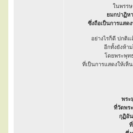
ในพรรษา
ยมกปาฏิหาร
ซึ่งถือเป็นการแสดง
อย่างไรก็ดี ปกติแ
อีกทั้งยังห้
โดยพระพุท
ที่เป็นการแสดงให้เห
พระม
ที่วัดพร
กุฏิอ
ท