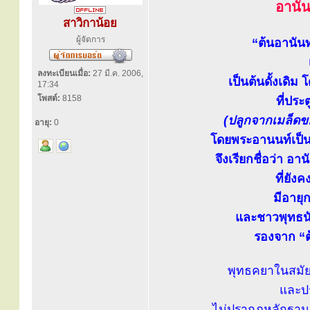
อานันท
สาวิกาน้อย
ผู้จัดการ
“ต้นอานันท
ลงทะเบียนเมื่อ:
27 มี.ค. 2006,
เป็นต้นดั้งเดิม
17:34
โพสต์:
8158
ที่ประ
(ปลูกจากเมล็ดขอ
อายุ:
0
โดยพระอานนท์เป็
จึงเรียกชื่อว่า อานั
ที่ยัง
มีอายุ
และชาวพุทธนับ
รองจาก “ต
พุทธคยาในสมัย
และปร
ไม่ปรากฏหลักฐานว่