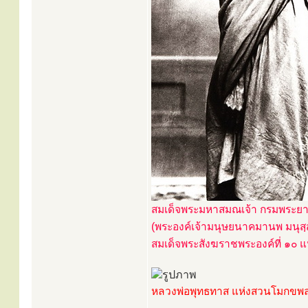
สมเด็จพระมหาสมณเจ้า กรมพระย
(พระองค์เจ้ามนุษยนาคมานพ มนุส
สมเด็จพระสังฆราชพระองค์ที่ ๑๐ แห
หลวงพ่อพุทธทาส แห่งสวนโมกขพ