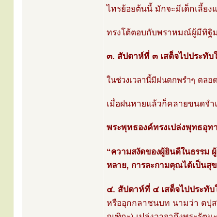
ไทรย้อยต้นนี้ มักจะมีเด็กเลี้
ทรงโต้ตอบกับพราหมณ์ผู้มีทิฐ
๓. สัปดาห์ที่ ๓ เสด็จไปประทับใ
ในช่วงเวลานี้มีฝนตกพรำๆ ตลอ
เมื่อฝนหายแล้วก็คลายขนดจำแ
พระพุทธองค์ทรงเปล่งพุทธอุท
“ความสงัดของผู้ยินดีในธรรม ผู
หลาย, การละกามคุณได้เป็นสุข, 
๔. สัปดาห์ที่ ๔ เสด็จไปประทั
หรืออุกกลาชนบท นามว่า ตปุสส
ณฑิกะ) เปล่งวาจาถึงพระรัตนะ