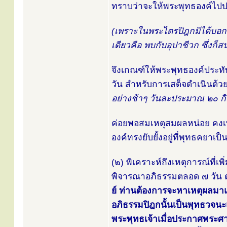
ทราบว่าจะให้พระพุทธองค์ไปปร
(เพราะในพระไตรปิฎกมิได้บอก
เดียวคือ พบกับอุปาชีวก ซึ่งก็ส
จึงเกณฑ์ให้พระพุทธองค์ประทับ
วัน สำหรับการเสด็จดำเนิน
อย่างช้าๆ วันละประมาณ ๒๐ ก
ค่อยพอสมเหตุสมผลหน่อย คงเพ
องค์ทรงยับยั้งอยู่ที่พุทธคยาเ
(๒) พิเคราะห์ถึงเหตุการณ์ที่เพ
พิจารณาอภิธรรมตลอด ๗ วัน ต
ย์ ท่านต้องการจะหาเหตุผลมาแ
อภิธรรมปิฎกนั้นเป็นพุทธวจนะ
พระพุทธเจ้าเมื่อประกาศพระศ