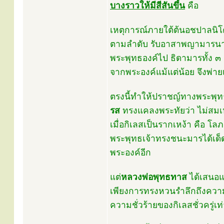
บางราวให้มีสีสันขึ้น
คือ
เหตุการณ์ภายใต้ต้นอชปาลนิโ
ตามลำดับ รับอาสาพญามาร
พระพุทธองค์ไป ธิดามารทั้ง ๓
จากพระองค์แม้แต่น้อย จึงพ่าย
ตรงนี้ทำให้ปราชญ์ทางพระพุ
รส
ทรงแคลงพระทัยว่า ไม่สมเ
เมื่อกิเลสเป็นรากเหง้า คือ โ
พระพุทธเจ้าทรงชนะมารได้เด็ด
พระองค์อีก
แต่
หลวงพ่อพุทธทาส
ได้เสนอแ
เพียงการทรงหวนรำลึกถึงความ
ความชั่วร้ายของกิเลสชั่วครู่เท่