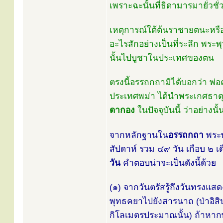
เพราะฉะนั้นที่ธิดามารมายั่วชั
เหตุการณ์ใต้ต้นราชายตนะหรื
อะไรสักอย่างเป็นที่ระลึก พร
นั้นไปบูชาในประเทศของตน
ตรงนี้อรรถกถามิได้บอกว่า พ่อ
ประเทศพม่า ได้นำพระเกศธาตุนั้
ดากอง
ในปัจจุบันนี้ ว่าอย่างน
จากหลักฐานใน
อรรถกถา
พระพ
สัปดาห์ รวม ๔๙ วัน เกือบ ๒ เ
วัน
คำตอบน่าจะเป็นดังนี้ด้วย
(๑) จากวันตรัสรู้ถึงวันทรงแสด
พุทธคยาไปยังสารนาถ (ป่าอิ
กิโลเมตรประมาณนั้น) ถ้าหากพ