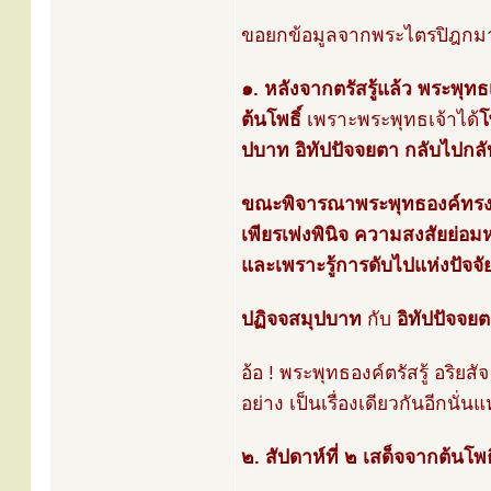
ขอยกข้อมูลจากพระไตรปิฎกมาเล
๑. หลังจากตรัสรู้แล้ว พระพุทธเจ
ต้นโพธิ์
เพราะพระพุทธเจ้าได้
โ
ปบาท อิทัปปัจจยตา กลับไปกล
ขณะพิจารณาพระพุทธองค์ทรงเปล
เพียรเพ่งพินิจ ความสงสัยย่อ
และเพราะรู้การดับไปแห่งปัจจั
ปฏิจจสมุปบาท
กับ
อิทัปปัจจย
อ้อ ! พระพุทธองค์ตรัสรู้ อริ
อย่าง เป็นเรื่องเดียวกันอีกนั่
๒. สัปดาห์ที่ ๒ เสด็จจากต้นโ