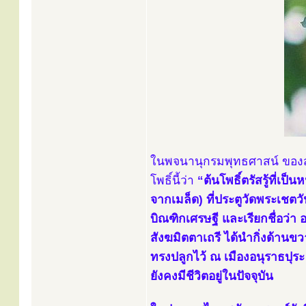
ในพจนานุกรมพุทธศาสน์ ของสมเ
โพธิ์นี้ว่า
“ต้นโพธิ์ตรัสรู้ที่เ
จากเมล็ด) ที่ประตูวัดพระเช
บิณฑิกเศรษฐี และเรียกชื่อว
สังฆมิตตาเถรี ได้นำกิ่งด้าน
ทรงปลูกไว้ ณ เมืองอนุราธปุระ ใน
ยังคงมีชีวิตอยู่ในปัจจุบัน