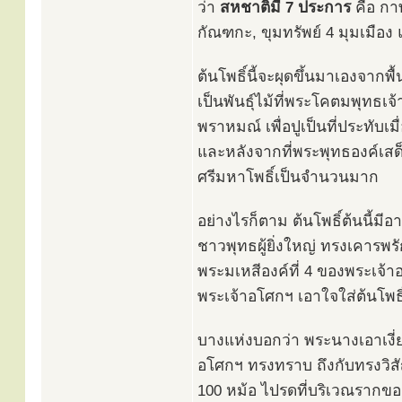
ว่า
สหชาติมี 7 ประการ
คือ กา
กัณฑกะ, ขุมทรัพย์ 4 มุมเมือง 
ต้นโพธิ์นี้จะผุดขึ้นมาเองจากพ
เป็นพันธุ์ไม้ที่พระโคตมพุทธเ
พราหมณ์ เพื่อปูเป็นที่ประทับเมื
และหลังจากที่พระพุทธองค์เสด
ศรีมหาโพธิ์เป็นจำนวนมาก
อย่างไรก็ตาม ต้นโพธิ์ต้นนี้มี
ชาวพุทธผู้ยิ่งใหญ่ ทรงเคารพรัก
พระมเหสีองค์ที่ 4 ของพระเจ
พระเจ้าอโศกฯ เอาใจใส่ต้นโพธิ
บางแห่งบอกว่า พระนางเอาเงี่ย
อโศกฯ ทรงทราบ ถึงกับทรงวิส
100 หม้อ ไปรดที่บริเวณรากของต