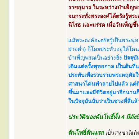
ราชกุมาร ในระหว่างบำเพ็ญพรตเ
จนกระทั่งพระองค์ได้ตรัสรู้พระ
นิโรธ และมรรค เมื่อวันเพ็ญขึ้น
แม้พระองค์จะตรัสรู้เป็นพระพุ
ฝ่ายต่ำ) ก็โดยประทับอยู่ใต้โค
บำเพ็ญพรตเป็นอย่างยิ่ง
ปัจจุบั
เดิมแต่ครั้งพุทธกาล เป็นต้นที
ประทับเพื่อรวบรวมพระหฤทัยให
ศาสนาโค่นทำลายไปแล้ว แต่ด้
ขึ้นมาและมีชีวิตอยู่มาอีกนานก็
ในปัจจุบันนับว่าเป็นช่วงที่สี่แล้
ประวัติของต้นโพธิ์ทั้ง 4 มีดังนี
ต้นโพธิ์ต้นแรก
เป็นสหชาติเกิ