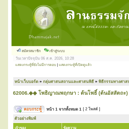
สมัครสมาชิก
เข้าสู่ระบบ
วันเวลาปัจจุบัน 06 ส.ค. 2026, 10:28
แสดงกระทู้ที่ยังไม่มีการตอบ
|
แสดงกระทู้ที่เปิดดูแล้ว
หน้าเว็บบอร์ด
»
กลุ่มศาสนสถานและศาสนพิธี
»
พิธีกรรมทางศาส
62006.◆◆ โพธิญาณพฤกษา : ต้นโพธิ์ (ต้นอัสสัตถะ)
หน้า
1
จากทั้งหมด
1
[ 2 โพสต์ ]
ตัวอย่างพิมพ์
เจ้าของ
ข้อความ