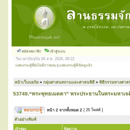
สมัครสมาชิก
เข้าสู่ระบบ
วันเวลาปัจจุบัน 06 ส.ค. 2026, 09:22
แสดงกระทู้ที่ยังไม่มีการตอบ
|
แสดงกระทู้ที่เปิดดูแล้ว
หน้าเว็บบอร์ด
»
กลุ่มศาสนสถานและศาสนพิธี
»
พิธีกรรมทางศาส
53749.“พระพุทธเมตตา” พระประธานในพระมหาเจดี
หน้า
2
จากทั้งหมด
2
[ 25 โพสต์ ]
ตัวอย่างพิมพ์
เจ้าของ
ข้อความ