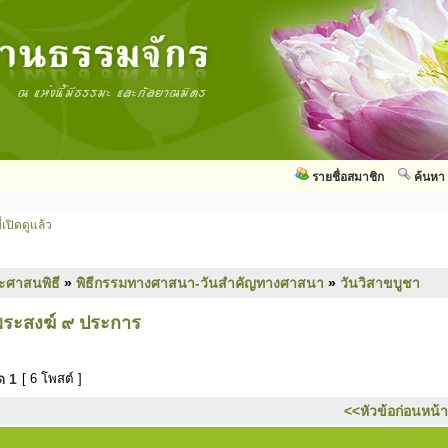
รายชื่อสมาชิก
ค้นหา
่เปิดดูแล้ว
ะศาสนพิธี
»
พิธีกรรมทางศาสนา-วันสำคัญทางศาสนา
»
วันวิสาขบูชา
พระสงฆ์ ๙ ประการ
มด
1
[ 6 โพสต์ ]
<<หัวข้อก่อนหน้า