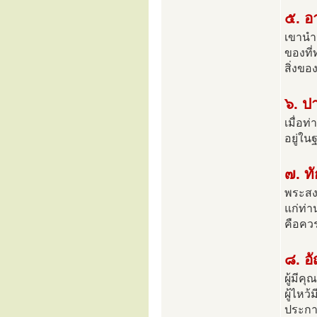
๕. อ
เขานำม
ของที่
สิ่งขอ
๖. ป
เมื่อท
อยู่ใน
๗. ท
พระสงฆ
แก่ท่า
คือคว
๘. อ
ผู้มี
ผู้ไหว
ประการ