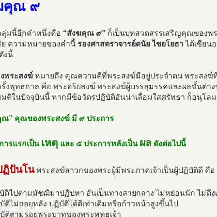
ฆคุณ ๙
ุ่มนี้อีกคำหนึ่งคือ
“สังฆคุณ ๙”
ก็เป็นบทสวดสรรเสริญคุณของพระส
รัย ความหมายของคำนี้
รองศาสตราจารย์ดนัย ไชยโยธา
ได้เขียนอ
ังนี้
งพระสงฆ์
หมายถึง คุณความดีที่พระสงฆ์มีอยู่ประจำตน พระสงฆ์ที
่ครั้งพุทธกาล คือ พระอริยสงฆ์ พระสงฆ์ผู้บรรลุมรรคและผลขั้นต่
ติในปัจจุบันนี้ หากมีข้อวัตรปฏิบัติอันน่าเลื่อมใสศรัทธา ก็อนุ
คุณ” คุณของพระสงฆ์ มี ๙ ประการ
เหตุ
ผล
การแรกเป็น
และ ๕ ประการหลังเป็น
ดังต่อไปนี้
ปฏิปันโน
พระสงฆ์สาวกของพระผู้มีพระภาคเจ้าเป็นผู้ปฏิบัติดี คือ
ิบัติไปตามมัชฌิมาปฏิปทา อันเป็นทางสายกลาง ไม่หย่อนนัก ไม่ตึง
บัติไม่ถอยหลัง ปฏิบัติได้ดีเท่าเดิมหรือก้าวหน้าสูงขึ้นไป
ฏิบัติตามรอยพระบาทของพระพุทธเจ้า