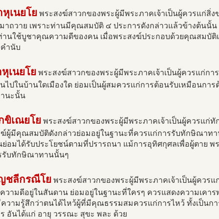
าหุเนยโย
พระสงฆ์สาวกของพระผู้มีพระภาคเจ้าเป็นผู้ควรแก่สิ่งขอ
าถวาย เพราะท่านมีคุณสมบัติ ๔ ประการดังกล่าวแล้วข้างต้นนั้น ด้วย
ท่านใช้บูชาคุณความดีของคน เมื่อพระสงฆ์ประกอบด้วยคุณสมบัติเช
งคำนับ
าหุเนยโย
พระสงฆ์สาวกของพระผู้มีพระภาคเจ้าเป็นผู้ควรแก่การต้อน
่านไปในบ้านใดเมืองใด ย่อมเป็นผู้สมควรแก่การต้อนรับเหมือนการต้
ฐานะนั้น
ักขิเณยโย
พระสงฆ์สาวกของพระผู้มีพระภาคเจ้าเป็นผู้ควรแก่ทั
์ผู้มีคุณสมบัติดังกล่าวย่อมอยู่ในฐานะที่ควรแก่การรับทักษิณาท
นย่อมได้รับประโยชน์ตามที่ปรารถนา แม้การอุทิศกุศลเพื่อผู้ตาย พ
รรับทักษิณาทานนั้นๆ
ัญชลีกรณีโย
พระสงฆ์สาวกของพระผู้มีพระภาคเจ้าเป็นผู้ควรแก
คุณความดีอยู่ในสันดาน ย่อมอยู่ในฐานะที่ใครๆ ควรแสดงความเคา
้มีความรู้สึกว่าตนได้ไหว้ผู้ที่มีคุณธรรมสมควรแก่การไหว้ ทั้งเป็นกา
 อันได้แก่ อายุ วรรณะ สุขะ พละ ด้วย