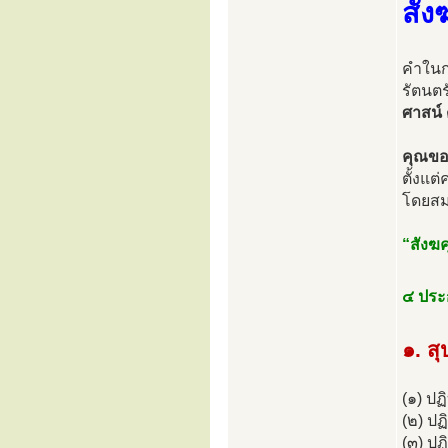
สัง
คำในกล
รัตนต
ศาสน์
ด
คุณขอ
ตั้งแต
โดยสมม
“สังฆ
๔ ประ
๑. สุ
(๑) ปฏ
(๒) ปฏิ
(๓) ป