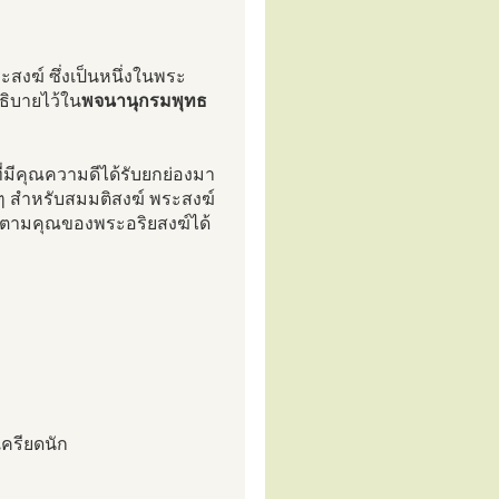
งฆ์ ซึ่งเป็นหนึ่งในพระ
ธิบายไว้ใน
พจนานุกรมพุทธ
่มีคุณความดีได้รับยกย่องมา
างๆ สำหรับสมมติสงฆ์ พระสงฆ์
โลมตามคุณของพระอริยสงฆ์ได้
เครียดนัก