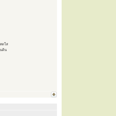
วสดใส
นดิน