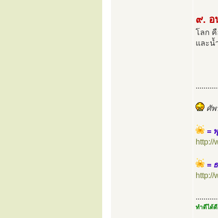
๙. อ
โลก คื
และน้ำ
...........
ศัพ
= 
http:
= 
http:
...........
ทำดีได้ดี