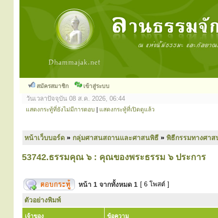
สมัครสมาชิก
เข้าสู่ระบบ
วันเวลาปัจจุบัน 08 ส.ค. 2026, 06:44
แสดงกระทู้ที่ยังไม่มีการตอบ
|
แสดงกระทู้ที่เปิดดูแล้ว
หน้าเว็บบอร์ด
»
กลุ่มศาสนสถานและศาสนพิธี
»
พิธีกรรมทางศาส
53742.ธรรมคุณ ๖ : คุณของพระธรรม ๖ ประการ
หน้า
1
จากทั้งหมด
1
[ 6 โพสต์ ]
ตัวอย่างพิมพ์
เจ้าของ
ข้อความ