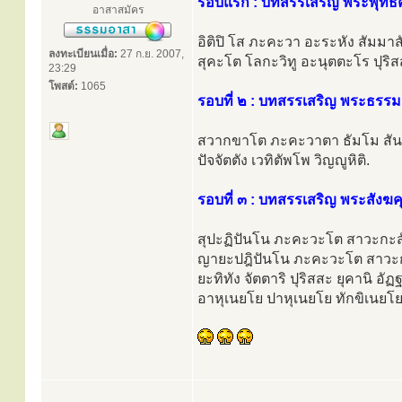
รอบแรก : บทสรรเสริญ พระพุทธ
อาสาสมัคร
อิติปิ โส ภะคะวา อะระหัง สัมม
ลงทะเบียนเมื่อ:
27 ก.ย. 2007,
สุคะโต โลกะวิทู อะนุตตะโร ปุริ
23:29
โพสต์:
1065
รอบที่ ๒ : บทสรรเสริญ พระธรร
สวากขาโต ภะคะวาตา ธัมโม สันทิ
ปัจจัตตัง เวทิตัพโพ วิญญูหิติ.
รอบที่ ๓ : บทสรรเสริญ พระสังฆ
สุปะฏิปันโน ภะคะวะโต สาวะกะส
ญายะปฎิปันโน ภะคะวะโต สาวะก
ยะทิทัง จัตตาริ ปุริสสะ ยุคานิ 
อาหุเนยโย ปาหุเนยโย ทักขิเนยโย