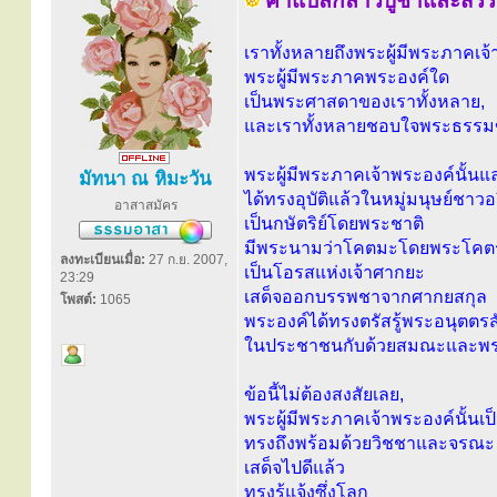
คำแปลกล่าวบูชาและสรรเ
เราทั้งหลายถึงพระผู้มีพระภาคเจ้า
พระผู้มีพระภาคพระองค์ใด
เป็นพระศาสดาของเราทั้งหลาย,
และเราทั้งหลายชอบใจพระธรรมข
พระผู้มีพระภาคเจ้าพระองค์นั้นแ
มัทนา ณ หิมะวัน
ได้ทรงอุบัติแล้วในหมู่มนุษย์ชา
อาสาสมัคร
เป็นกษัตริย์โดยพระชาติ
มีพระนามว่าโคตมะโดยพระโคต
ลงทะเบียนเมื่อ:
27 ก.ย. 2007,
เป็นโอรสแห่งเจ้าศากยะ
23:29
เสด็จออกบรรพชาจากศากยสกุล
โพสต์:
1065
พระองค์ได้ทรงตรัสรู้พระอนุตต
ในประชาชนกับด้วยสมณะและพรา
ข้อนี้ไม่ต้องสงสัยเลย,
พระผู้มีพระภาคเจ้าพระองค์นั้นเป
ทรงถึงพร้อมด้วยวิชชาและจรณะ
เสด็จไปดีแล้ว
ทรงรู้แจ้งซึ่งโลก