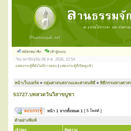
สมัครสมาชิก
เข้าสู่ระบบ
วันเวลาปัจจุบัน 08 ส.ค. 2026, 12:54
แสดงกระทู้ที่ยังไม่มีการตอบ
|
แสดงกระทู้ที่เปิดดูแล้ว
หน้าเว็บบอร์ด
»
กลุ่มศาสนสถานและศาสนพิธี
»
พิธีกรรมทางศาส
53727.บทสวดวันวิสาขบูชา
หน้า
1
จากทั้งหมด
1
[ 5 โพสต์ ]
ตัวอย่างพิมพ์
เจ้าของ
ข้อความ