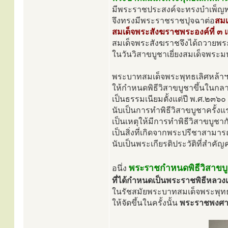
มีพระราชประสงค์จะทรงบำเพ็ญพระ
จึงทรงมีพระราชราชปุจฉาต่อ
สมเ
สมเด็จพระสังฆราชพระองค์ที่ ๓ แ
สมเด็จพระสังฆราชจึงได้ถวายพร
ในวันวิสาขบูชาเยี่ยงสมเด็จพระ
พระบาทสมเด็จพระพุทธเลิศหล้า
ให้กำหนดพิธีวิสาขบูชาขึ้นในกลา
เป็นธรรมเนียมตั้งแต่ปี พ.ศ.๒๓๖๐ 
นับเป็นการทำพิธีวิสาขบูชาครั้ง
เป็นเหตุให้มีการทำพิธีวิสาขบูชาก
เป็นสิ่งที่เกิดจากพระปรีชาสาม
นับเป็นพระเกียรติประวัติที่สำคั
พระราชกำหนดพิธีวิสาขบ
อนึ่ง
ที่ได้กำหนดเป็นพระราชพิธีหลวงเ
ในรัชสมัยพระบาทสมเด็จพระพุทธ
ให้จัดขึ้นในครั้งนั้น
พระราชพงศา