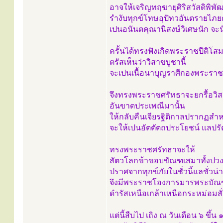
อาจให้เจริญทฤฆายุศิริสวัสดิพิพ
รำงับทุกข์โทษอุปัทวอันตรายไภยต
เปนอนันตคุณานิสงษ์วิเศษนัก จะ
ครั้นได้ทรงฟังเกิดพระราชปีติโสม
ตรัสเห็นว่าวิสาขบูชานี้
จะเปนเนื้อนาบุญราศีกองพระราชกุ
จึงทรงพระราชศรัทธาจะยกรื้อวิ
อันขาดประเพณีมานั้น
ให้กลับคืนเจียรฐิติกาลปรากฏสำห
จะให้เปนอัตตัตถประโยชน์ แลปร
ทรงพระราชศรัทธาจะให้
สัตวโลกข้าขอบขัณฑเสมาทั้งปวงจ
ปราศจากทุกข์ภัยในชั่วนี้แลชั่วน่า
จึงมีพระราชโองการมารพระบัณฑ
ดำรัสเหนือเกล้าเหนือกระหม่อมสั่
แต่นี้สืบไป เถิง ณ วันเดือน ๖ ขึ้