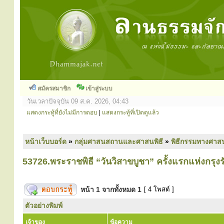
สมัครสมาชิก
เข้าสู่ระบบ
วันเวลาปัจจุบัน 09 ส.ค. 2026, 04:43
แสดงกระทู้ที่ยังไม่มีการตอบ
|
แสดงกระทู้ที่เปิดดูแล้ว
หน้าเว็บบอร์ด
»
กลุ่มศาสนสถานและศาสนพิธี
»
พิธีกรรมทางศาส
53726.พระราชพิธี “วันวิสาขบูชา” ครั้งแรกแห่งกรุง
หน้า
1
จากทั้งหมด
1
[ 4 โพสต์ ]
ตัวอย่างพิมพ์
เจ้าของ
ข้อความ