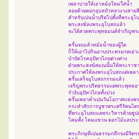
เพลาบ่ายให้เอาหม้อใหม่ใส่น้ำ
ลอยด้วยดอกอุบลบัวหลวงวงสายส
สำหรับเปนน้ำปริตไปตั้งที่พระอุโ
พระสงฆ์ลงพระอุโบสถแล้ว
จะได้สวดพระพุทธมนต์จำเริญพร
ครั้นจบแล้วหม้อน้ำของผู้ใด
ก็ให้เอาไปกินอาบประพรมรดเย่า
บำบัดโรคอุปัทวไภยต่างต่าง
ฝ่ายพระสงฆ์สมณนั้นให้พระรา
ประกาศให้ลงพระอุโบสถแต่เพลาเ
ครั้นเสร็จอุโบสถกรรมแล้ว
เจริญพระปริตธรรมแผ่พระพุท
รำงับอุปัทวไภยทั้งปวง
ครั้นเพลาค่ำเปนวันโอกาศแห่ง
กระทำสักการบูชาพระศรีรัตนไต
ที่พระอุโบสถแลพระวิหารด้วยธูป
โคมตั้ง โคมแขวน ดอกไม้แลประ
พระภิกษุที่เปนธรรมกถึกจงมีจิ