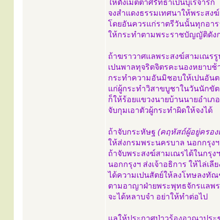
ให้ตั้งเมตตาศรัทธาเปนบุเรจาริก
จงสำแดงธรรมเทศนาให้พระสงฆ์
โดยอันควรแก่ราตรีวันนั้นทุกอา
ให้กระทำตามพระราชบัญญัติดังกล
ถ้าฆราวาศแลพระสงฆ์สามเณรรู
เปนพาลทุจริตจิตรคะนองหยาบช้า
กระทำความอันมิชอบให้เปนอัน
แก่ผู้กระทำวิสาขบูชาในวันนักขัต
ก็ให้ร้อยแขวงนายบ้านนายอำเ
จับกุมเอาตัวผู้กระทำผิดให้จงได้
ถ้าจับกระหัษฐ
(คฤหัสถ์ผู้อยู่ครอง
ให้ส่งกรมพระนครบาล นอกกรุงฯ 
ถ้าจับพระสงฆ์สามเณรได้ในกรุงฯ
นอกกรุงฯ ส่งเจ้าอธิการ ให้ไล่เลี
ได้ความเปนสัตย์ให้ลงโทษลงทั
ตามอาญาฝ่ายพระพุทธจักรแลพ
จะได้หลาบจำ อย่าให้ทำต่อไป
แลให้ประกาศป่าวร้องอาณาปร