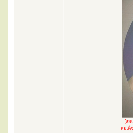
[สม
สมเด็จ