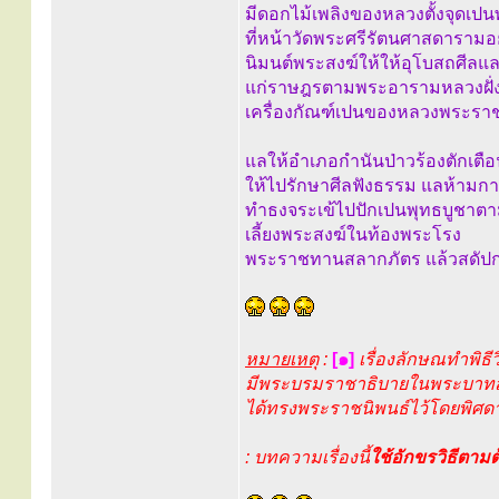
มีดอกไม้เพลิงของหลวงตั้งจุดเปน
ที่หน้าวัดพระศรีรัตนศาสดารามอย
นิมนต์พระสงฆ์ให้ให้อุโบสถศี
แก่ราษฎรตามพระอารามหลวงฝั่งตว
เครื่องกัณฑ์เปนของหลวงพระร
แลให้อำเภอกำนันป่าวร้องตักเต
ให้ไปรักษาศีลฟังธรรม แลห้ามการ
ทำธงจระเข้ไปปักเปนพุทธบูชาต
เลี้ยงพระสงฆ์ในท้องพระโรง
พระราชทานสลากภัตร แล้วสดัปกร
หมายเหตุ
:
[๑]
เรื่องลักษณทำพิธี
มีพระบรมราชาธิบายในพระบาทสมเ
ได้ทรงพระราชนิพนธ์ไว้โดยพิศดาร 
: บทความเรื่องนี้
ใช้อักขรวิธีตาม