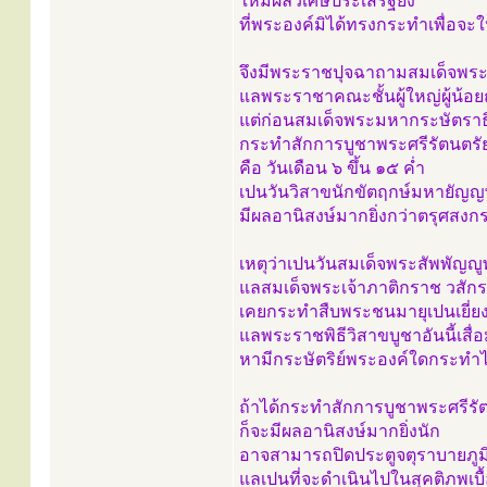
ให้มีผลวิเศษประเสริฐยิ่ง
ที่พระองค์มิได้ทรงกระทำเพื่อจ
จึงมีพระราชปุจฉาถามสมเด็จพร
แลพระราชาคณะชั้นผู้ใหญ่ผู้น้อ
แต่ก่อนสมเด็จพระมหากระษัตราธ
กระทำสักการบูชาพระศรีรัตนตรั
คือ วันเดือน ๖ ขึ้น ๑๕ ค่ำ
เปนวันวิสาขนักขัตฤกษ์มหายัญญพ
มีผลอานิสงษ์มากยิ่งกว่าตรุศสงก
เหตุว่าเปนวันสมเด็จพระสัพพัญญูพ
แลสมเด็จพระเจ้าภาติกราช วสัก
เคยกระทำสืบพระชนมายุเปนเยี่ย
แลพระราชพิธีวิสาขบูชาอันนี้เส
หามีกระษัตริย์พระองค์ใดกระทำไ
ถ้าได้กระทำสักการบูชาพระศรีรั
ก็จะมีผลอานิสงษ์มากยิ่งนัก
อาจสามารถปิดประตูจตุราบายภูมิท
แลเปนที่จะดำเนินไปในสุคติภพเบื้