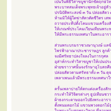
เปนวันพิธีวิสาขบูชานักขัตฤกษ์ให
พระบาทสมเด็จพระพุทธเจ้าอยู่ห
ปรนิบัติพระสงฆ์ ๓ วัน ปล่อยสัตว 
ห้ามมิให้ผู้ใดฆ่าสัตวตัดชีวิตร เส
ถวายประทีปตั้งโคมแขวนเครื่องส
ให้เกณฑ์ประโคมเวียนเทียนพระพุ
ให้มีพระธรรมเทศนาในพระอารา
ส่วนพระบรมราชวงษานุวงษ์ แลข
ไพร่ฟ้าอาณาประชาราษฎร ลูกค้
จงมีศรัทธาปลงใจลงในการกุศล
อุส่าห์กระทำวิสาขบูชาให้เปนประเ
ฝ่ายฆราวาศนั้นจงรักษาอุโบสถ
ปล่อยสัตวตามศรัทธาทั้ง ๓ วัน ดุ
เพลาเพนแล้วมีพระธรรมเทศนา
ครั้นเพลาบ่ายให้ตกแต่งเครื่อง
กระทำให้วิจิตรต่างๆ ธูปเทียนชวาล
ผ้าธงกระดาษออกไปยังพระอารา
ตั้งพนมดอกไม้ แขวนพวงดอกไม้ธ
ในพระอุโบสถพระวิหาร ที่ลานพร