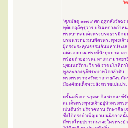
วั
“ศุภมัสดุ ๑๑๗๙ ศก อุศุภสังวัจฉ
ทุติยดฤถีคุรุวาร บริเฉทกาลกำห
พระบาทสมเด็จพระบรมธรรมิกม
บรมนารถบรมบพิตรพระพุทธเจ้าอย
ผู้ทรงพระคุณธรรมอันมหาประเสร
เสด็จออก ณ พระที่นั่งบุษบกมาล
พร้อมด้วยอรรคมหาเสนามาตยาธิ
มุขมนตรีกระวีชาติ ราชปโรหิตา
ทูลละอองธุลีพระบาทโดยลำดับ
ทรงพระราชศรัทธาถวายสังฆภัต
มีองค์สมเด็จพระสังฆราชเปนปร
ครั้นเสร็จการภุตตากิจ พระสงฆ์
สมเด็จพระพุทธเจ้าอยู่หัวทรงพร
เปนต้นว่า บริจาคทาน รักษาศีล 
ซึ่งได้ทรงบำเพ็ญมาเปนนิจกาลนั้
มีพระไทยปรารถนาจะใคร่ทรงบำ